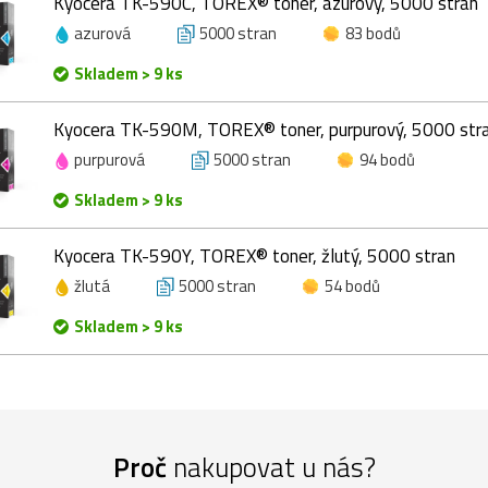
Kyocera TK-590C, TOREX® toner, azurový, 5000 stran
azurová
5000 stran
83 bodů
Skladem > 9 ks
Kyocera TK-590M, TOREX® toner, purpurový, 5000 str
purpurová
5000 stran
94 bodů
Skladem > 9 ks
Kyocera TK-590Y, TOREX® toner, žlutý, 5000 stran
žlutá
5000 stran
54 bodů
Skladem > 9 ks
Proč
nakupovat u nás?