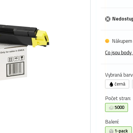
Nedostu
Nákupem 
Co jsou body 
Vybraná barv
černá
Počet stran:
5000
Balení:
1-pack