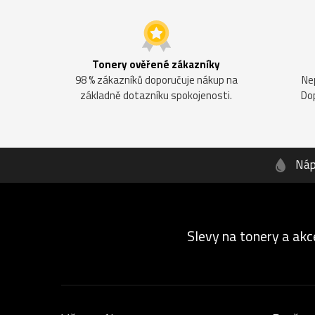
Tonery ověřené zákazníky
98 % zákazníků doporučuje nákup na
Ne
základně dotazníku spokojenosti.
Do
Náp
Slevy na tonery a akc