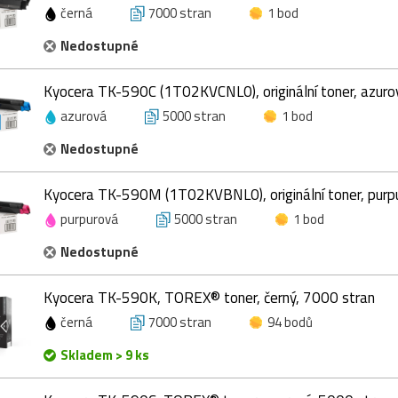
černá
7000 stran
1 bod
Nedostupné
Kyocera TK-590C (1T02KVCNL0), originální toner, azuro
azurová
5000 stran
1 bod
Nedostupné
Kyocera TK-590M (1T02KVBNL0), originální toner, purp
purpurová
5000 stran
1 bod
Nedostupné
Kyocera TK-590K, TOREX® toner, černý, 7000 stran
černá
7000 stran
94 bodů
Skladem > 9 ks