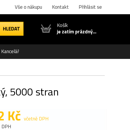
Vše o nákupu
Kontakt
Přihlásit se
Košík
je zatím prázdný...
Kancelář
ý, 5000 stran
2 Kč
včetně DPH
z DPH