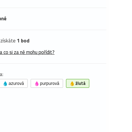
pné
získáte
1 bod
a co si za ně mohu pořídit?
a:
azurová
purpurová
žlutá