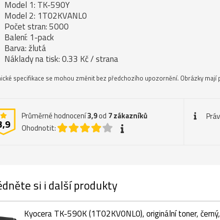
Model 1: TK-590Y
Model 2: 1T02KVANL0
Počet stran: 5000
Balení: 1-pack
Barva: žlutá
Náklady na tisk: 0.33 Kč / strana
ické specifikace se mohou změnit bez předchozího upozornění. Obrázky mají p
Průměrné hodnocení
3,9
od
7
zákazníků
Práv
3,9
Ohodnotit:
dněte si i další produkty
Kyocera TK-590K (1T02KV0NL0), originální toner, černý