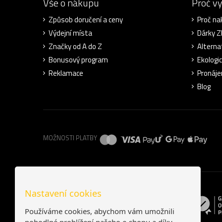
Vše o nákupu
Proč v
Způsob doručení a ceny
Proč na
Výdejní místa
Dárky 
Značky od A do Z
Alterna
Bonusový program
Ekologi
Reklamace
Pronáje
Blog
MOŽNOSTI PLATBY
Nastavení cookies
Používáme cookies, abychom vám umožnili