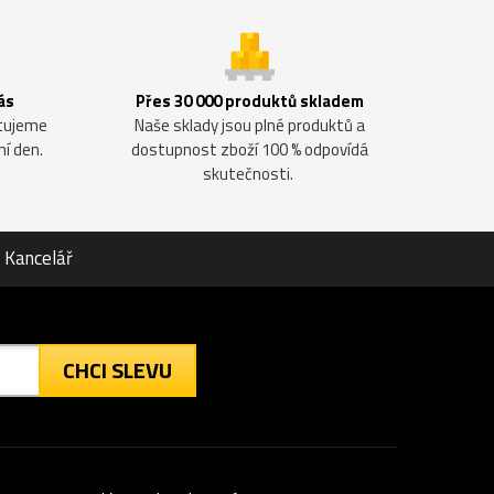
ás
Přes 30 000 produktů skladem
ntujeme
Naše sklady jsou plné produktů a
ní den.
dostupnost zboží 100 % odpovídá
skutečnosti.
Kancelář
CHCI SLEVU