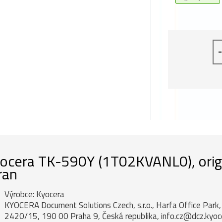
-
ocera TK-590Y (1T02KVANL0), origin
ran
Výrobce: Kyocera
KYOCERA Document Solutions Czech, s.r.o., Harfa Office Par
2420/15, 190 00 Praha 9, Česká republika, info.cz@dcz.kyo