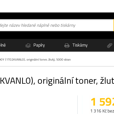
lně
Papíry
Tiskárny
Y (1T02KVANL0), originální toner, žlutý, 5000 stran
ANL0), originální toner, žlut
1 59
1 316 Kč be