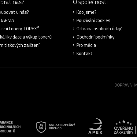
ybrat nás?
O společnosti
kupovat u nás?
Kdo jsme?
ZDARMA
Používání cookies
®
tivní tonery TOREX
Ochrana osobních údajů
cká likvidace a výkup tonerů
Obchodní podmínky
m tiskových zařízení
Pro média
Kontakt
DOPRAVNÍ 