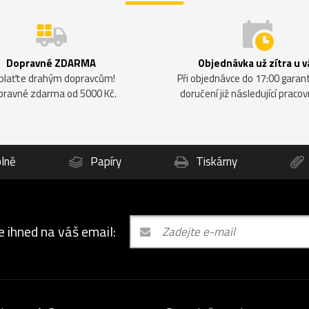
Dopravné ZDARMA
Objednávka už zítra u v
plaťte drahým dopravcům!
Při objednávce do 17:00 gara
pravné zdarma od 5000 Kč.
doručení již následující pracov
lně
Papíry
Tiskárny
e ihned na váš email: