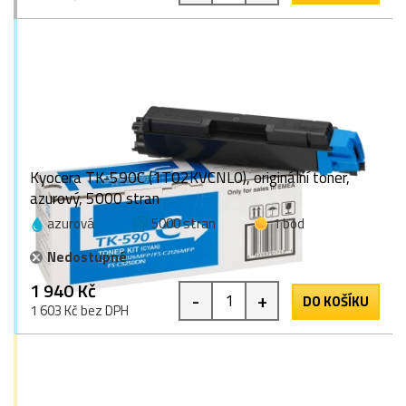
Kyocera TK-590C (1T02KVCNL0), originální toner,
azurový, 5000 stran
azurová
5000 stran
1 bod
Nedostupné
1 940 Kč
-
+
DO KOŠÍKU
1 603 Kč bez DPH