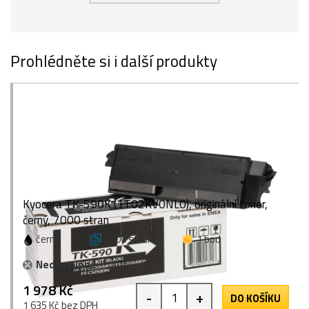
Prohlédněte si i další produkty
Kyocera TK-590K (1T02KV0NL0), originální toner,
černý, 7000 stran
černá
7000 stran
1 bod
Nedostupné
1 978 Kč
-
+
DO KOŠÍKU
1 635 Kč bez DPH