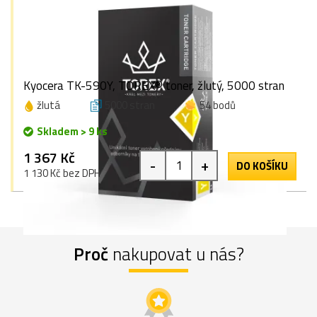
Kyocera TK-590Y, TOREX® toner, žlutý, 5000 stran
žlutá
5000 stran
54 bodů
Skladem > 9 ks
1 367 Kč
-
+
DO KOŠÍKU
1 130 Kč bez DPH
Proč
nakupovat u nás?