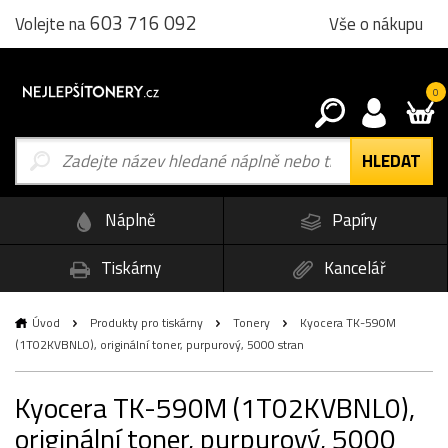
603 716 092
Vše o nákupu
Volejte na
0
Náplně
Papíry
Tiskárny
Kancelář
Úvod
Produkty pro tiskárny
Tonery
Kyocera TK-590M
(1T02KVBNL0), originální toner, purpurový, 5000 stran
Kyocera TK-590M (1T02KVBNL0),
originální toner, purpurový, 5000