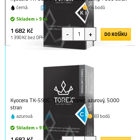
černá
7000 stran
94 bodů
Skladem > 9 ks
1 682 Kč
-
+
DO KOŠÍKU
1 390 Kč bez DPH
Kyocera TK-590C, TOREX® toner, azurový, 5000
stran
azurová
5000 stran
83 bodů
Skladem > 9 ks
1 682 Kč