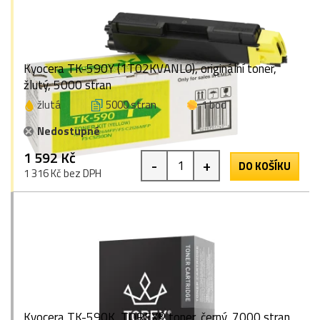
Kyocera TK-590Y (1T02KVANL0), originální toner,
žlutý, 5000 stran
žlutá
5000 stran
1 bod
Nedostupné
1 592 Kč
-
+
DO KOŠÍKU
1 316 Kč bez DPH
Kyocera TK-590K, TOREX® toner, černý, 7000 stran