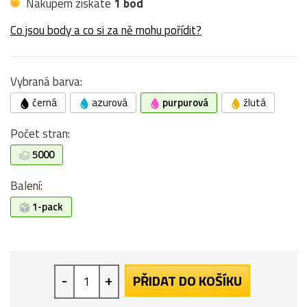
Nákupem získáte
1 bod
Co jsou body a co si za ně mohu pořídit?
Vybraná barva:
černá
azurová
purpurová
žlutá
Počet stran:
5000
Balení:
1-pack
-
+
PŘIDAT DO KOŠÍKU