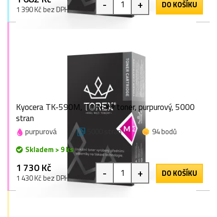
-
+
DO KOŠÍKU
1 390 Kč bez DPH
Kyocera TK-590M, TOREX® toner, purpurový, 5000
stran
purpurová
5000 stran
94 bodů
Skladem > 9 ks
1 730 Kč
-
+
DO KOŠÍKU
1 430 Kč bez DPH