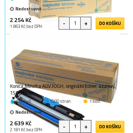
Nedostupné
2 254 Kč
-
+
DO KOŠÍKU
1 863 Kč bez DPH
Konica Minolta A0V30GH, originální toner, azurový,
1500 stran
azurová
1500 stran
1 bod
Nedostupné
2 639 Kč
-
+
DO KOŠÍKU
2 181 Kč bez DPH