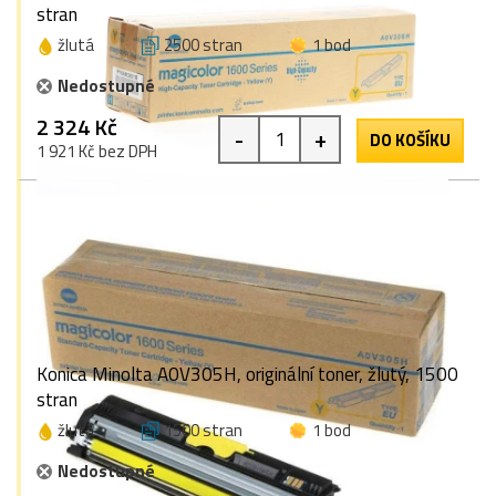
stran
žlutá
2500 stran
1 bod
Nedostupné
2 324 Kč
-
+
DO KOŠÍKU
1 921 Kč bez DPH
Konica Minolta A0V305H, originální toner, žlutý, 1500
stran
žlutá
1500 stran
1 bod
Nedostupné