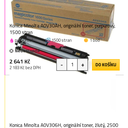
Konica Minolta A0V30AH, originální toner, purpurový,
1500 stran
purpurová
1500 stran
1 bod
Nedostupné
2 641 Kč
-
+
DO KOŠÍKU
2 183 Kč bez DPH
Konica Minolta A0V306H, originální toner, žlutý, 2500