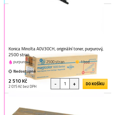
Konica Minolta A0V30CH, originální toner, purpurový,
2500 stran
purpurová
2500 stran
1 bod
Nedostupné
2 510 Kč
-
+
DO KOŠÍKU
2 075 Kč bez DPH