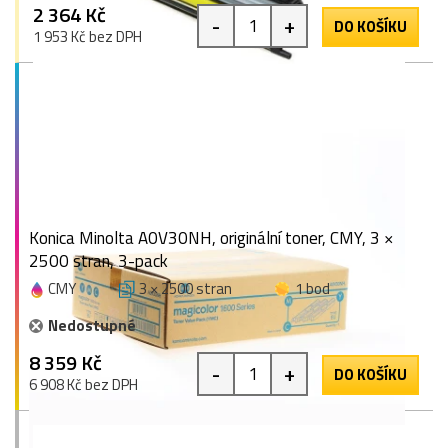
2 364 Kč
-
+
DO KOŠÍKU
1 953 Kč bez DPH
Konica Minolta A0V30NH, originální toner, CMY, 3 ×
2500 stran, 3-pack
CMY
3 × 2500 stran
1 bod
Nedostupné
8 359 Kč
-
+
DO KOŠÍKU
6 908 Kč bez DPH