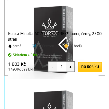
Konica Minolta A0V301H, TOREX® toner, černý, 2500
stran
černá
2500 stran
88 bodů
Skladem > 9 ks
1 803 Kč
-
+
DO KOŠÍKU
1 490 Kč bez DPH