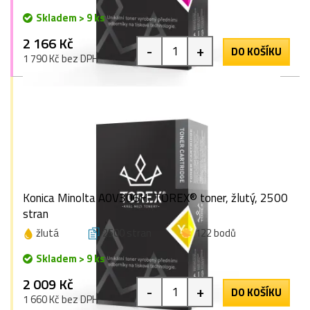
Skladem > 9 ks
2 166 Kč
-
+
DO KOŠÍKU
1 790 Kč bez DPH
Konica Minolta A0V306H, TOREX® toner, žlutý, 2500
stran
žlutá
2500 stran
122 bodů
Skladem > 9 ks
2 009 Kč
-
+
DO KOŠÍKU
1 660 Kč bez DPH