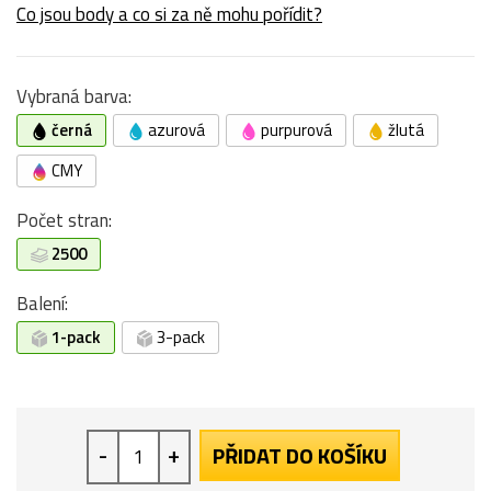
Co jsou body a co si za ně mohu pořídit?
Vybraná barva:
černá
azurová
purpurová
žlutá
CMY
Počet stran:
2500
Balení:
1-pack
3-pack
-
+
PŘIDAT DO KOŠÍKU