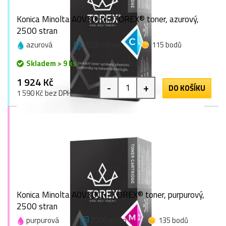
Konica Minolta A0V30HH, TOREX® toner, azurový,
2500 stran
azurová
2500 stran
115 bodů
Skladem > 9 ks
1 924 Kč
-
+
DO KOŠÍKU
1 590 Kč bez DPH
Konica Minolta A0V30CH, TOREX® toner, purpurový,
2500 stran
purpurová
2500 stran
135 bodů