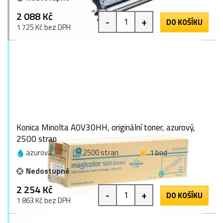
2 088 Kč
-
+
DO KOŠÍKU
1 725 Kč bez DPH
Konica Minolta A0V30HH, originální toner, azurový,
2500 stran
azurová
2500 stran
1 bod
Nedostupné
2 254 Kč
-
+
DO KOŠÍKU
1 863 Kč bez DPH