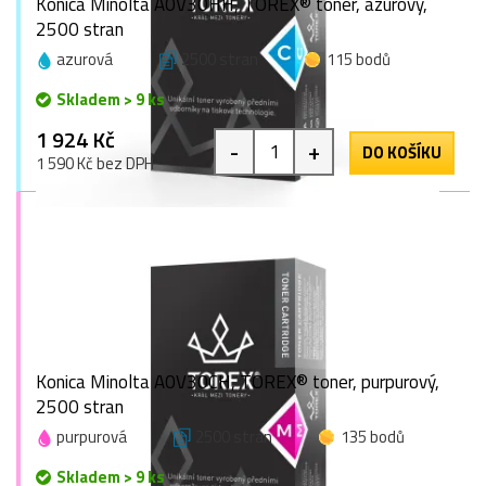
Konica Minolta A0V30HH, TOREX® toner, azurový,
2500 stran
azurová
2500 stran
115 bodů
Skladem > 9 ks
1 924 Kč
-
+
DO KOŠÍKU
1 590 Kč bez DPH
Konica Minolta A0V30CH, TOREX® toner, purpurový,
2500 stran
purpurová
2500 stran
135 bodů
Skladem > 9 ks