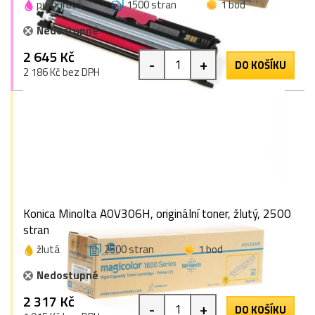
purpurová
1500 stran
1 bod
Nedostupné
2 645 Kč
-
+
DO KOŠÍKU
2 186 Kč bez DPH
Konica Minolta A0V306H, originální toner, žlutý, 2500
stran
žlutá
2500 stran
1 bod
Nedostupné
2 317 Kč
-
+
DO KOŠÍKU