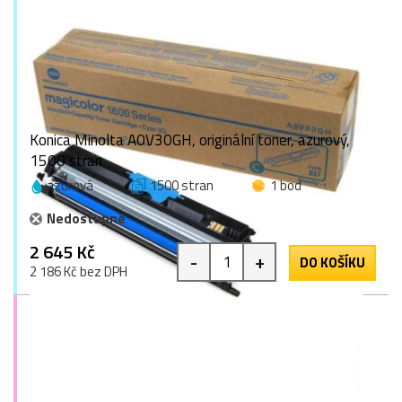
Konica Minolta A0V30GH, originální toner, azurový,
1500 stran
azurová
1500 stran
1 bod
Nedostupné
2 645 Kč
-
+
DO KOŠÍKU
2 186 Kč bez DPH