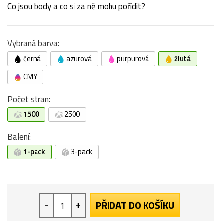
Co jsou body a co si za ně mohu pořídit?
Vybraná barva:
černá
azurová
purpurová
žlutá
CMY
Počet stran:
1500
2500
Balení:
1-pack
3-pack
-
+
PŘIDAT DO KOŠÍKU