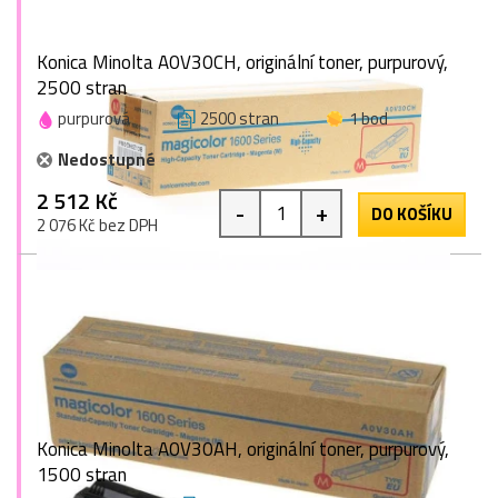
Konica Minolta A0V30CH, originální toner, purpurový,
2500 stran
purpurová
2500 stran
1 bod
Nedostupné
2 512 Kč
-
+
DO KOŠÍKU
2 076 Kč bez DPH
Konica Minolta A0V30AH, originální toner, purpurový,
1500 stran