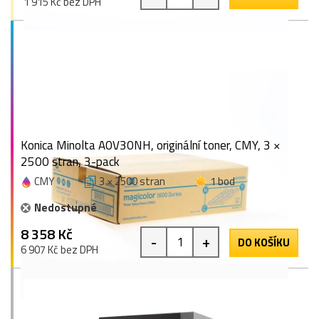
1 915 Kč bez DPH
Konica Minolta A0V30NH, originální toner, CMY, 3 ×
2500 stran, 3-pack
CMY
3 × 2500 stran
1 bod
Nedostupné
8 358 Kč
-
+
DO KOŠÍKU
6 907 Kč bez DPH