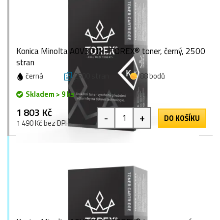
Konica Minolta A0V301H, TOREX® toner, černý, 2500
stran
černá
2500 stran
88 bodů
Skladem > 9 ks
1 803 Kč
-
+
DO KOŠÍKU
1 490 Kč bez DPH