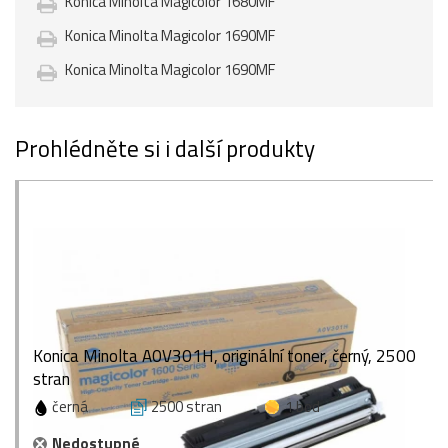
Konica Minolta Magicolor 1680MF
Konica Minolta Magicolor 1690MF
Konica Minolta Magicolor 1690MF
Prohlédněte si i další produkty
Konica Minolta A0V301H, originální toner, černý, 2500
stran
černá
2500 stran
1 bod
Nedostupné