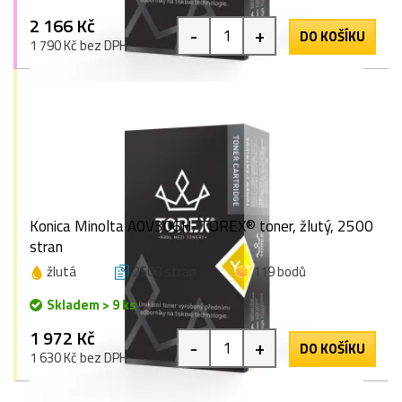
2 166 Kč
-
+
DO KOŠÍKU
1 790 Kč bez DPH
Konica Minolta A0V306H, TOREX® toner, žlutý, 2500
stran
žlutá
2500 stran
119 bodů
Skladem > 9 ks
1 972 Kč
-
+
DO KOŠÍKU
1 630 Kč bez DPH