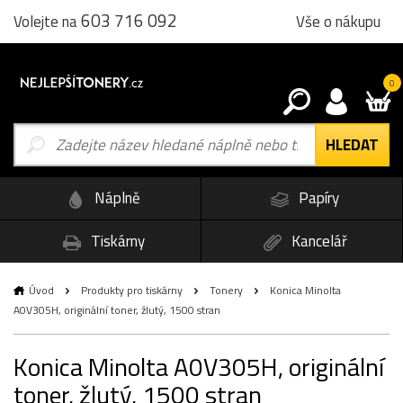
603 716 092
Vše o nákupu
Volejte na
0
Náplně
Papíry
Tiskárny
Kancelář
Úvod
Produkty pro tiskárny
Tonery
Konica Minolta
A0V305H, originální toner, žlutý, 1500 stran
Konica Minolta A0V305H, originální
toner, žlutý, 1500 stran