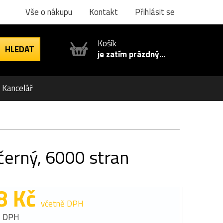
Vše o nákupu
Kontakt
Přihlásit se
Košík
je zatím prázdný...
Kancelář
černý, 6000 stran
8 Kč
včetně DPH
z DPH