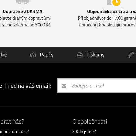
Dopravné ZDARMA
Objednávka už zítra u v
plaťte drahým dopravcům!
Při objednávce do 17:00 gara
pravné zdarma od 5000 Kč.
doručení již následující pracov
lně
Papíry
Tiskárny
e ihned na váš email:
ybrat nás?
O společnosti
kupovat u nás?
Kdo jsme?