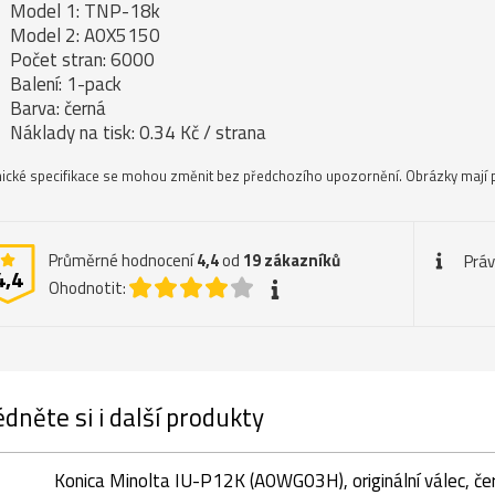
Model 1: TNP-18k
Model 2: A0X5150
Počet stran: 6000
Balení: 1-pack
Barva: černá
Náklady na tisk: 0.34 Kč / strana
ické specifikace se mohou změnit bez předchozího upozornění. Obrázky mají p
Průměrné hodnocení
4,4
od
19
zákazníků
Práv
4,4
Ohodnotit:
dněte si i další produkty
Konica Minolta IU-P12K (A0WG03H), originální válec, če