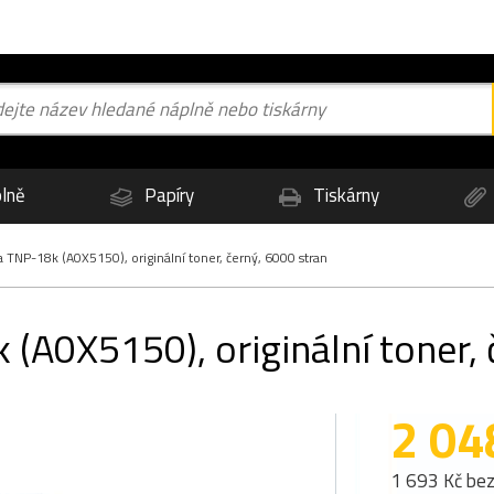
lně
Papíry
Tiskárny
 TNP-18k (A0X5150), originální toner, černý, 6000 stran
(A0X5150), originální toner, 
2 04
1 693 Kč be