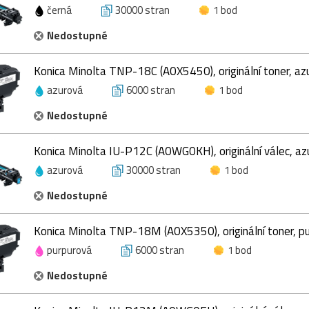
černá
30000 stran
1 bod
Nedostupné
Konica Minolta TNP-18C (A0X5450), originální toner, az
azurová
6000 stran
1 bod
Nedostupné
Konica Minolta IU-P12C (A0WG0KH), originální válec, az
azurová
30000 stran
1 bod
Nedostupné
Konica Minolta TNP-18M (A0X5350), originální toner, p
purpurová
6000 stran
1 bod
Nedostupné