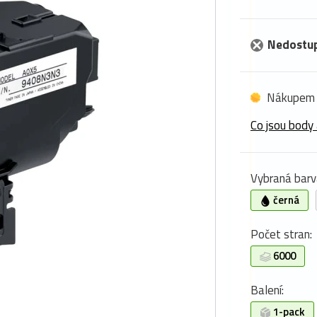
Nedostu
Nákupem 
Co jsou body 
Vybraná barv
černá
Počet stran:
6000
Balení:
1-pack