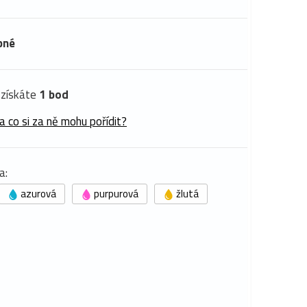
pné
získáte
1 bod
a co si za ně mohu pořídit?
a:
azurová
purpurová
žlutá