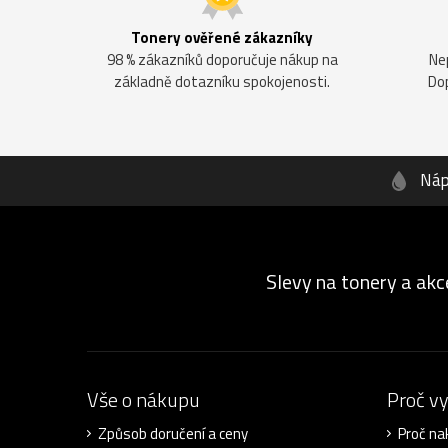
Tonery ověřené zákazníky
98 % zákazníků doporučuje nákup na
Ne
základně dotazníku spokojenosti.
Do
Náp
Slevy na tonery a akc
Vše o nákupu
Proč v
Způsob doručení a ceny
Proč na