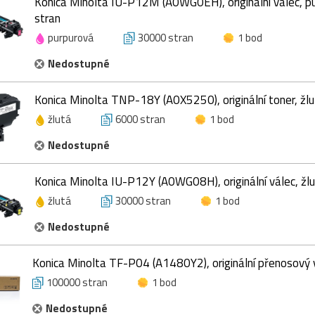
Konica Minolta IU-P12M (A0WG0EH), originální válec, p
stran
purpurová
30000 stran
1 bod
Nedostupné
Konica Minolta TNP-18Y (A0X5250), originální toner, žl
žlutá
6000 stran
1 bod
Nedostupné
Konica Minolta IU-P12Y (A0WG08H), originální válec, žl
žlutá
30000 stran
1 bod
Nedostupné
Konica Minolta TF-P04 (A1480Y2), originální přenosový
100000 stran
1 bod
Nedostupné