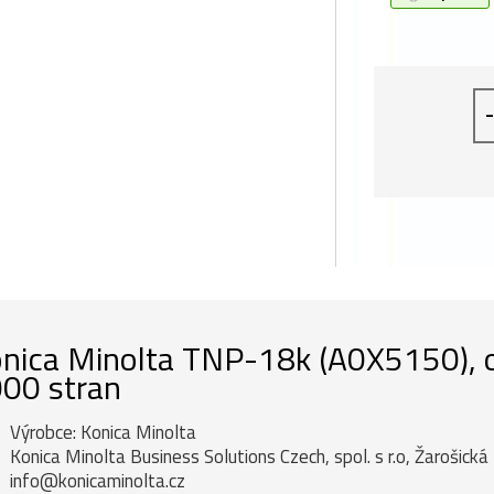
-
nica Minolta TNP-18k (A0X5150), ori
00 stran
Výrobce: Konica Minolta
Konica Minolta Business Solutions Czech, spol. s r.o, Žarošick
info@konicaminolta.cz