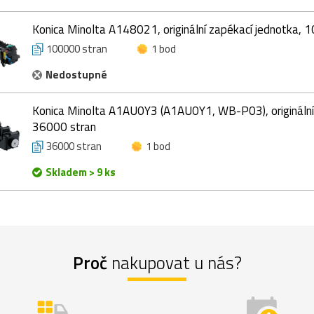
Konica Minolta A148021, originální zapékací jednotka, 
100000 stran
1 bod
Nedostupné
Konica Minolta A1AU0Y3 (A1AU0Y1, WB-P03), originální
36000 stran
36000 stran
1 bod
Skladem > 9 ks
Proč
nakupovat u nás?