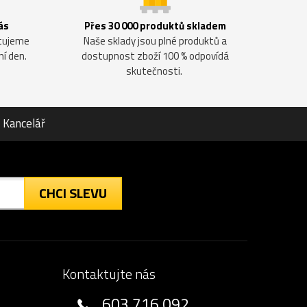
ás
Přes 30 000 produktů skladem
ntujeme
Naše sklady jsou plné produktů a
ní den.
dostupnost zboží 100 % odpovídá
skutečnosti.
Kancelář
CHCI SLEVU
Kontaktujte nás
603 716 092