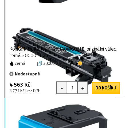
Konica Minolta IU-P12K (A0WG03H), originální válec,
černý, 30000 stran
černá
30000 stran
1 bod
Nedostupné
4 563 Kč
-
+
DO KOŠÍKU
3 771 Kč bez DPH