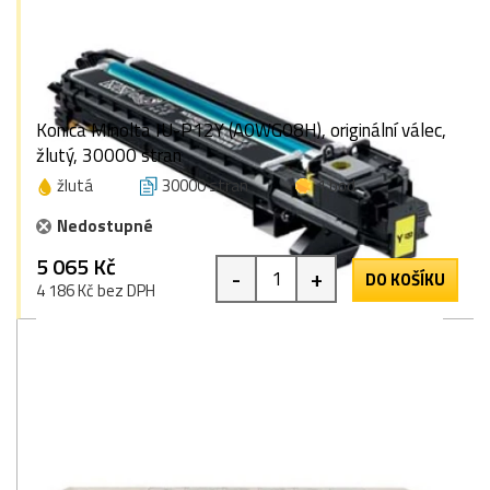
Konica Minolta IU-P12Y (A0WG08H), originální válec,
žlutý, 30000 stran
žlutá
30000 stran
1 bod
Nedostupné
5 065 Kč
-
+
DO KOŠÍKU
4 186 Kč bez DPH