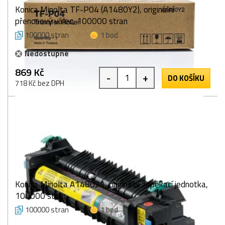
Konica Minolta TF-P04 (A1480Y2), originální
přenosový válec, 100000 stran
100000 stran
1 bod
Nedostupné
869 Kč
-
+
DO KOŠÍKU
718 Kč bez DPH
Konica Minolta A148021, originální zapékací jednotka,
100000 stran
100000 stran
1 bod