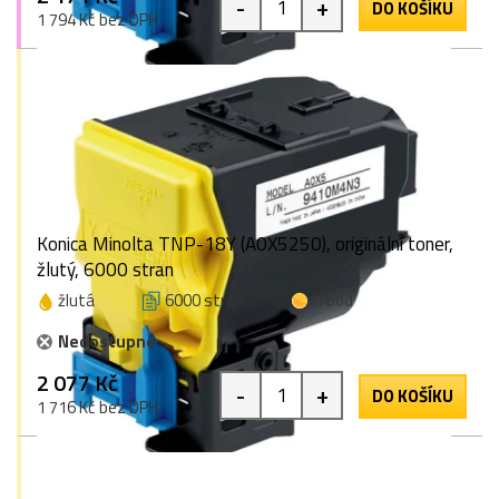
-
+
DO KOŠÍKU
1 794 Kč bez DPH
Konica Minolta TNP-18Y (A0X5250), originální toner,
žlutý, 6000 stran
žlutá
6000 stran
1 bod
Nedostupné
2 077 Kč
-
+
DO KOŠÍKU
1 716 Kč bez DPH