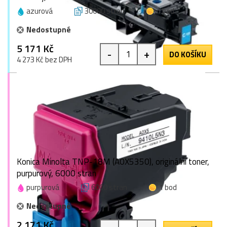
azurová
30000 stran
1 bod
Nedostupné
5 171 Kč
-
+
DO KOŠÍKU
4 273 Kč bez DPH
Konica Minolta TNP-18M (A0X5350), originální toner,
purpurový, 6000 stran
purpurová
6000 stran
1 bod
Nedostupné
2 171 Kč