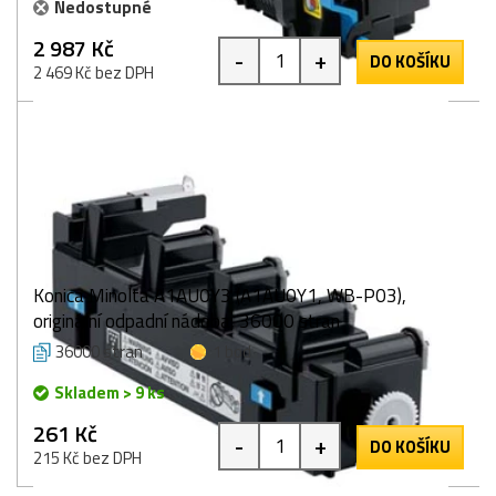
Nedostupné
2 987 Kč
-
+
DO KOŠÍKU
2 469 Kč bez DPH
Konica Minolta A1AU0Y3 (A1AU0Y1, WB-P03),
originální odpadní nádoba, 36000 stran
36000 stran
1 bod
Skladem > 9 ks
261 Kč
-
+
DO KOŠÍKU
215 Kč bez DPH