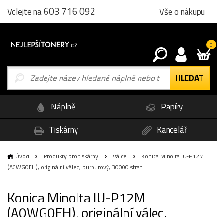
603 716 092
Vše o nákupu
Volejte na
0
Náplně
Papíry
Tiskárny
Kancelář
Úvod
Produkty pro tiskárny
Válce
Konica Minolta IU-P12M
(A0WG0EH), originální válec, purpurový, 30000 stran
Konica Minolta IU-P12M
(A0WG0EH), originální válec,