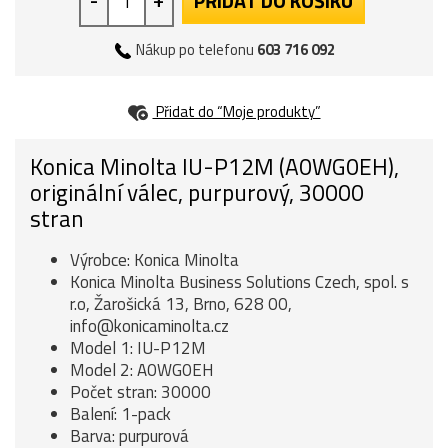
PŘIDAT DO KOŠÍKU
Nákup po telefonu
603 716 092
Přidat do “Moje produkty”
Konica Minolta IU-P12M (A0WG0EH),
originální válec, purpurový, 30000
stran
Výrobce: Konica Minolta
Konica Minolta Business Solutions Czech, spol. s
r.o, Žarošická 13, Brno, 628 00,
info@konicaminolta.cz
Model 1: IU-P12M
Model 2: A0WG0EH
Počet stran: 30000
Balení: 1-pack
Barva: purpurová