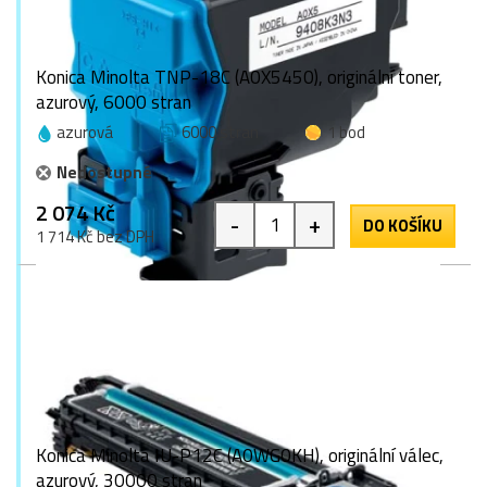
Konica Minolta TNP-18C (A0X5450), originální toner,
azurový, 6000 stran
azurová
6000 stran
1 bod
Nedostupné
2 074 Kč
-
+
DO KOŠÍKU
1 714 Kč bez DPH
Konica Minolta IU-P12C (A0WG0KH), originální válec,
azurový, 30000 stran