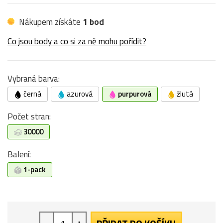
Nákupem získáte
1 bod
Co jsou body a co si za ně mohu pořídit?
Vybraná barva:
černá
azurová
purpurová
žlutá
Počet stran:
30000
Balení:
1-pack
-
+