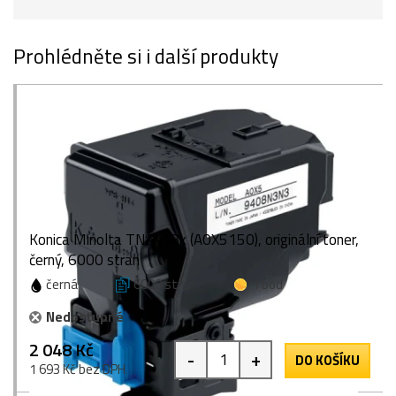
Prohlédněte si i další produkty
Konica Minolta TNP-18k (A0X5150), originální toner,
černý, 6000 stran
černá
6000 stran
1 bod
Nedostupné
2 048 Kč
-
+
DO KOŠÍKU
1 693 Kč bez DPH