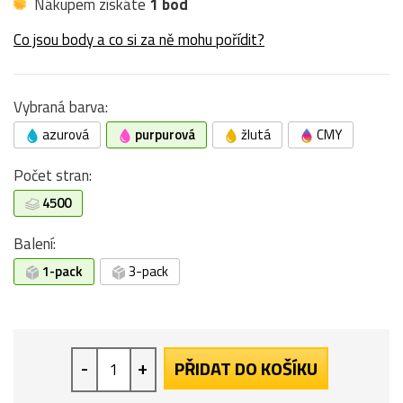
Nákupem získáte
1 bod
Co jsou body a co si za ně mohu pořídit?
Vybraná barva:
azurová
purpurová
žlutá
CMY
Počet stran:
4500
Balení:
1-pack
3-pack
-
+
PŘIDAT DO KOŠÍKU