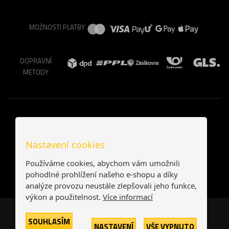
MOŽNOSTI PLATBY
DOPRAVNÍ
METODY
Nastavení cookies
Používáme cookies, abychom vám umožnili
pohodlné prohlížení našeho e-shopu a díky
analýze provozu neustále zlepšovali jeho funkce,
výkon a použitelnost.
Více informací
Česká republika
Slovensko
SOUHLASÍM
NASTAVENÍ
VŠE VYPNUTO