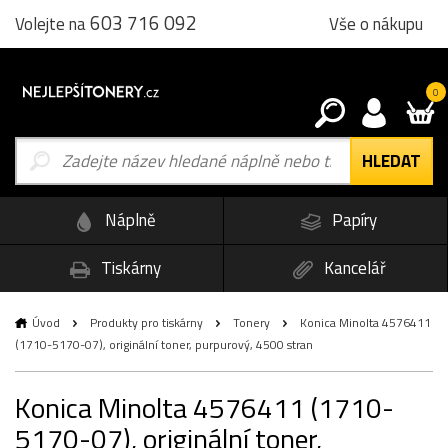
603 716 092
Vše o nákupu
Volejte na
0
Náplně
Papíry
Tiskárny
Kancelář
Úvod
Produkty pro tiskárny
Tonery
Konica Minolta 4576411
(1710-5170-07), originální toner, purpurový, 4500 stran
Konica Minolta 4576411 (1710-
5170-07), originální toner,