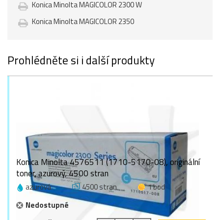
Konica Minolta MAGICOLOR 2300 W
Konica Minolta MAGICOLOR 2350
Prohlédněte si i další produkty
Konica Minolta 4576511 (1710-5170-08), originální
toner, azurový, 4500 stran
azurová
4500 stran
1 bod
Nedostupné