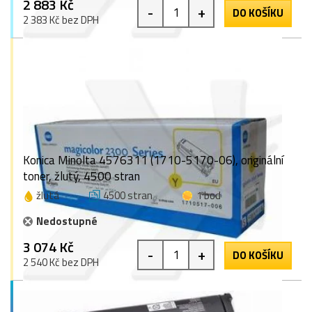
2 883 Kč
-
+
DO KOŠÍKU
2 383 Kč bez DPH
Konica Minolta 4576311 (1710-5170-06), originální
toner, žlutý, 4500 stran
žlutá
4500 stran
1 bod
Nedostupné
3 074 Kč
-
+
DO KOŠÍKU
2 540 Kč bez DPH