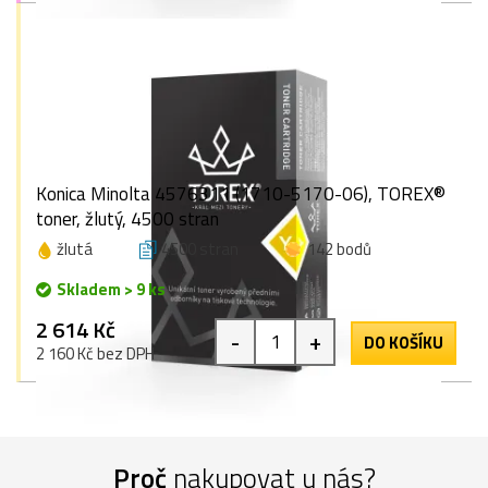
Konica Minolta 4576311 (1710-5170-06), TOREX®
toner, žlutý, 4500 stran
žlutá
4500 stran
142 bodů
Skladem > 9 ks
2 614 Kč
-
+
DO KOŠÍKU
2 160 Kč bez DPH
Proč
nakupovat u nás?