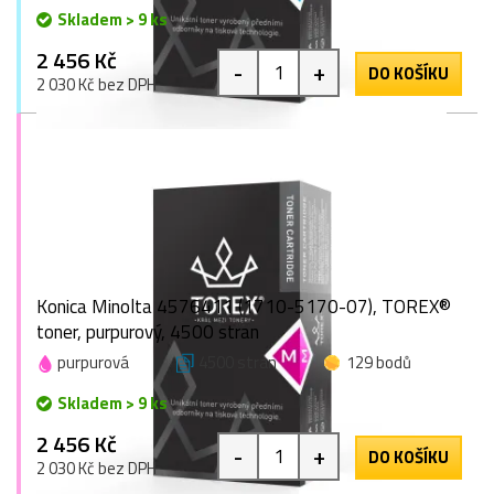
Skladem > 9 ks
2 456 Kč
-
+
DO KOŠÍKU
2 030 Kč bez DPH
Konica Minolta 4576411 (1710-5170-07), TOREX®
toner, purpurový, 4500 stran
purpurová
4500 stran
129 bodů
Skladem > 9 ks
2 456 Kč
-
+
DO KOŠÍKU
2 030 Kč bez DPH