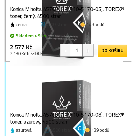
Konica Minolta 4576211 (1710-5170-05), TOREX®
toner, černý, 4500 stran
černá
4500 stran
149 bodů
Skladem > 9 ks
2 577 Kč
-
+
DO KOŠÍKU
2 130 Kč bez DPH
Konica Minolta 4576511 (1710-5170-08), TOREX®
toner, azurový, 4500 stran
azurová
4500 stran
139 bodů