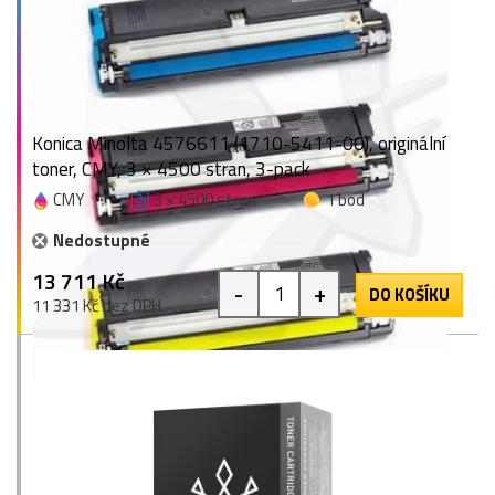
Konica Minolta 4576611 (1710-5411-00), originální
toner, CMY, 3 × 4500 stran, 3-pack
CMY
3 × 4500 stran
1 bod
Nedostupné
13 711 Kč
-
+
DO KOŠÍKU
11 331 Kč bez DPH