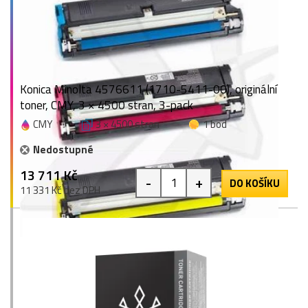
Konica Minolta 4576611 (1710-5411-00), originální
toner, CMY, 3 × 4500 stran, 3-pack
CMY
3 × 4500 stran
1 bod
Nedostupné
13 711 Kč
-
+
DO KOŠÍKU
11 331 Kč bez DPH