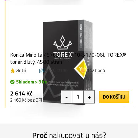
Konica Minolta 4576311 (1710-5170-06), TOREX®
toner, žlutý, 4500 stran
žlutá
4500 stran
142 bodů
Skladem > 9 ks
2 614 Kč
-
+
DO KOŠÍKU
2 160 Kč bez DPH
Proč
nakupovat u nás?