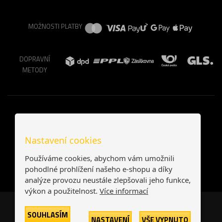
MOŽNOSTI PLATBY
DOPRAVNÍ
METODY
Nastavení cookies
Používáme cookies, abychom vám umožnili
pohodlné prohlížení našeho e-shopu a díky
analýze provozu neustále zlepšovali jeho funkce,
výkon a použitelnost.
Více informací
Česká republika
Slovensko
SOUHLASÍM
NASTAVENÍ
VŠE VYPNUTO