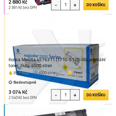
2 880 Kč
-
+
DO KOŠÍKU
2 381 Kč bez DPH
Konica Minolta 4576311 (1710-5170-06), originální
toner, žlutý, 4500 stran
žlutá
4500 stran
1 bod
Nedostupné
3 074 Kč
-
+
DO KOŠÍKU
2 540 Kč bez DPH