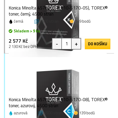
Konica Minolta 4576211 (1710-5170-05), TOREX®
toner, černý, 4500 stran
černá
4500 stran
149 bodů
Skladem > 9 ks
2 577 Kč
-
+
DO KOŠÍKU
2 130 Kč bez DPH
Konica Minolta 4576511 (1710-5170-08), TOREX®
toner, azurový, 4500 stran
azurová
4500 stran
139 bodů