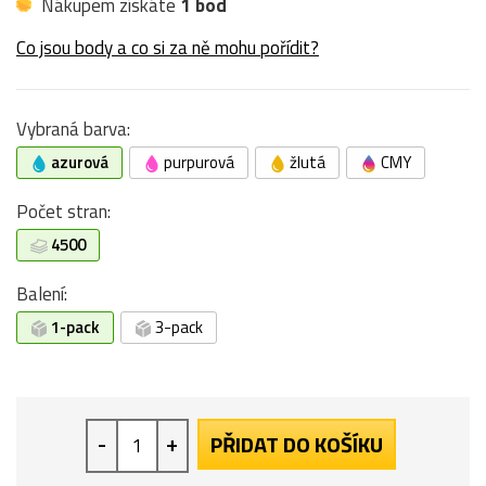
Nákupem získáte
1 bod
Co jsou body a co si za ně mohu pořídit?
Vybraná barva:
azurová
purpurová
žlutá
CMY
Počet stran:
4500
Balení:
1-pack
3-pack
-
+
PŘIDAT DO KOŠÍKU