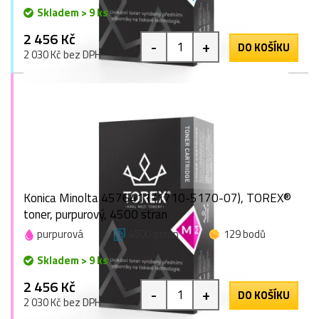
Skladem > 9 ks
2 456 Kč
-
+
DO KOŠÍKU
2 030 Kč bez DPH
Konica Minolta 4576411 (1710-5170-07), TOREX®
toner, purpurový, 4500 stran
purpurová
4500 stran
129 bodů
Skladem > 9 ks
2 456 Kč
-
+
DO KOŠÍKU
2 030 Kč bez DPH