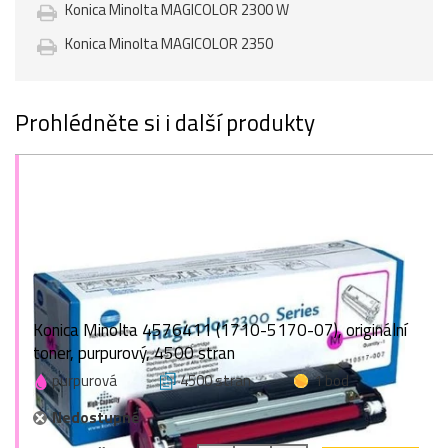
Konica Minolta MAGICOLOR 2300 W
Konica Minolta MAGICOLOR 2350
Prohlédněte si i další produkty
Konica Minolta 4576411 (1710-5170-07), originální
toner, purpurový, 4500 stran
purpurová
4500 stran
1 bod
Nedostupné