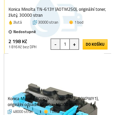
Konica Minolta TN-613Y (A0TM250), originální toner,
žlutý, 30000 stran
žlutá
30000 stran
1 bod
Nedostupné
2 198 Kč
-
+
DO KOŠÍKU
1 816 Kč bez DPH
Konica Minolta A0XPWY5 (A0XPWY2, A0XPWY1),
originální odpadní nádoba, 48000 stran
48000 stran
1 bod