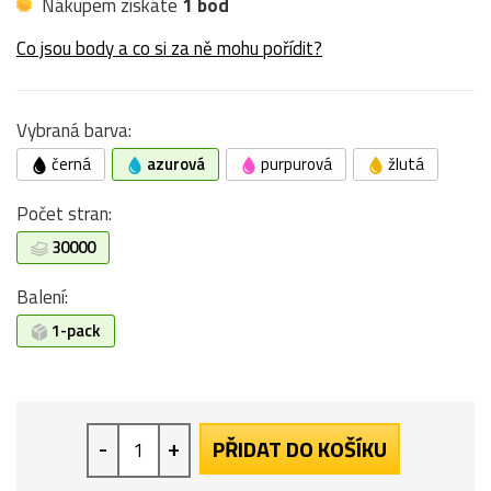
Nákupem získáte
1 bod
Co jsou body a co si za ně mohu pořídit?
Vybraná barva:
černá
azurová
purpurová
žlutá
Počet stran:
30000
Balení:
1-pack
-
+
PŘIDAT DO KOŠÍKU