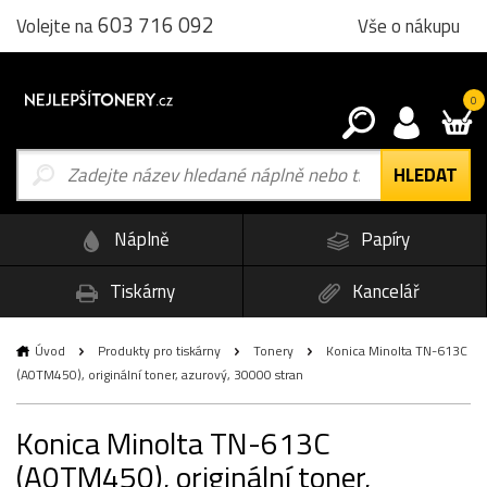
603 716 092
Vše o nákupu
Volejte na
0
Náplně
Papíry
Tiskárny
Kancelář
Úvod
Produkty pro tiskárny
Tonery
Konica Minolta TN-613C
(A0TM450), originální toner, azurový, 30000 stran
Konica Minolta TN-613C
(A0TM450), originální toner,