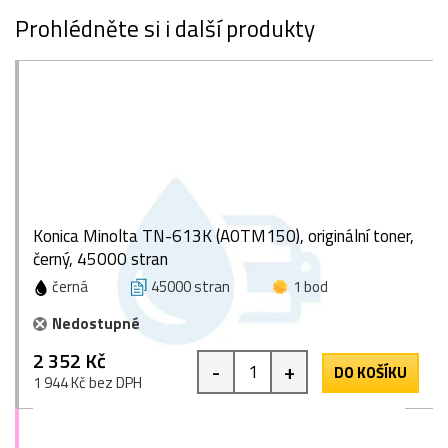
Prohlédněte si i další produkty
Konica Minolta TN-613K (A0TM150), originální toner,
černý, 45000 stran
černá
45000 stran
1 bod
Nedostupné
2 352 Kč
-
+
DO KOŠÍKU
1 944 Kč bez DPH