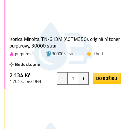
Konica Minolta TN-613M (A0TM350), originální toner,
purpurový, 30000 stran
purpurová
30000 stran
1 bod
Nedostupné
2 134 Kč
-
+
DO KOŠÍKU
1 764 Kč bez DPH