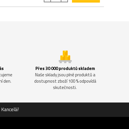
ás
Přes 30 000 produktů skladem
ntujeme
Naše sklady jsou plné produktů a
ní den.
dostupnost zboží 100 % odpovídá
skutečnosti.
Kancelář