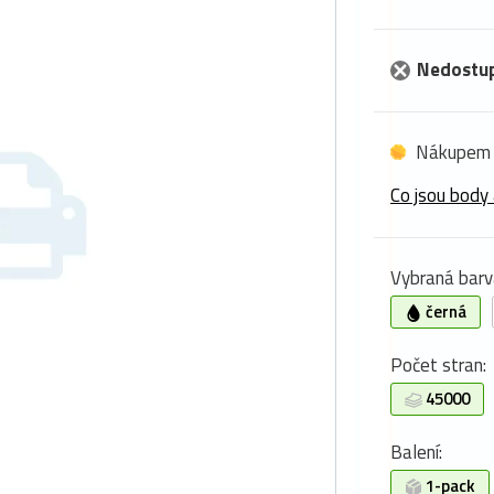
Nedostu
Nákupem 
Co jsou body 
Vybraná barv
černá
Počet stran:
45000
Balení:
1-pack