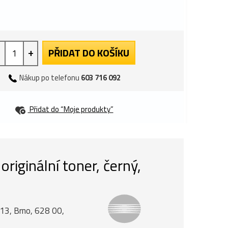
+
PŘIDAT DO KOŠÍKU
Nákup po telefonu
603 716 092
Přidat do “Moje produkty”
iginální toner, černý,
á 13, Brno, 628 00,