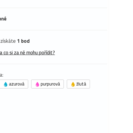
pné
získáte
1 bod
a co si za ně mohu pořídit?
a:
azurová
purpurová
žlutá