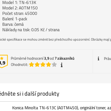
Model 1: TN-613K
Model 2: A0TM150
Počet stran: 45000
Balení: 1-pack
Barva: černá
Náklady na tisk: 0.05 Kč / strana
ické specifikace se mohou změnit bez předchozího upozornění. Obrázky mají p
Průměrné hodnocení
3,9
od
7
zákazníků
Práv
3,9
Ohodnotit:
dněte si i další produkty
Konica Minolta TN-613C (A0TM450), originální toner, a