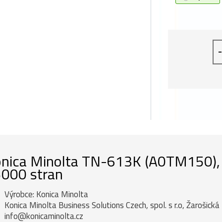
-
nica Minolta TN-613K (A0TM150), or
000 stran
Výrobce: Konica Minolta
Konica Minolta Business Solutions Czech, spol. s r.o, Žarošick
info@konicaminolta.cz