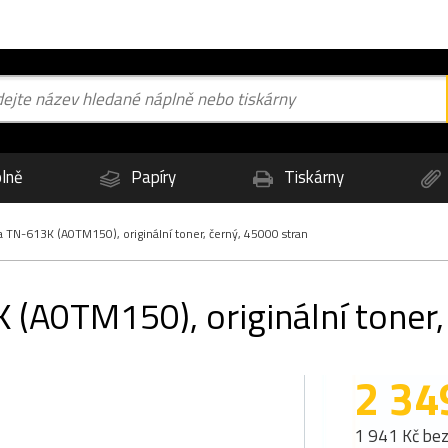
lně
Papíry
Tiskárny
 TN-613K (A0TM150), originální toner, černý, 45000 stran
 (A0TM150), originální toner,
2 34
1 941 Kč be