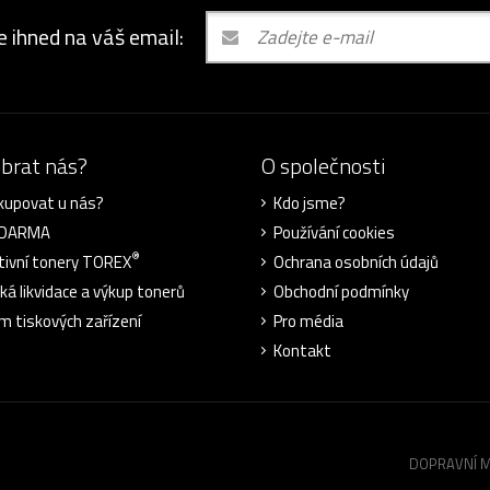
e ihned na váš email:
ybrat nás?
O společnosti
kupovat u nás?
Kdo jsme?
ZDARMA
Používání cookies
®
tivní tonery TOREX
Ochrana osobních údajů
cká likvidace a výkup tonerů
Obchodní podmínky
m tiskových zařízení
Pro média
Kontakt
DOPRAVNÍ 