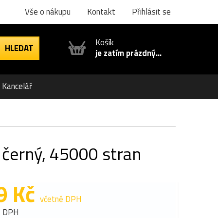
Vše o nákupu
Kontakt
Přihlásit se
Košík
je zatím prázdný...
Kancelář
 černý, 45000 stran
9 Kč
včetně DPH
z DPH