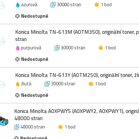
azurová
30000 stran
1 bod
Nedostupné
Konica Minolta TN-613M (A0TM350), originální toner, 
stran
purpurová
30000 stran
1 bod
Nedostupné
Konica Minolta TN-613Y (A0TM250), originální toner, žl
žlutá
30000 stran
1 bod
Nedostupné
Konica Minolta A0XPWY5 (A0XPWY2, A0XPWY1), originál
48000 stran
48000 stran
1 bod
Nedostupné