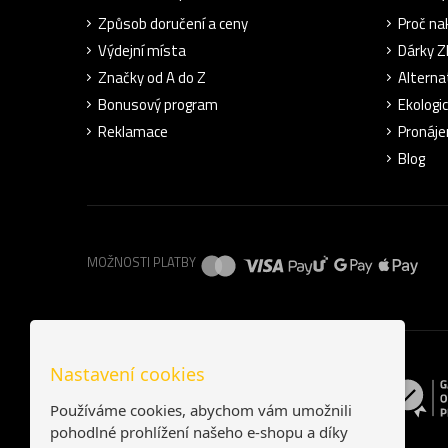
Způsob doručení a ceny
Proč na
Výdejní místa
Dárky 
Značky od A do Z
Alterna
Bonusový program
Ekologi
Reklamace
Pronáje
Blog
MOŽNOSTI PLATBY
Nastavení cookies
Používáme cookies, abychom vám umožnili
pohodlné prohlížení našeho e-shopu a díky