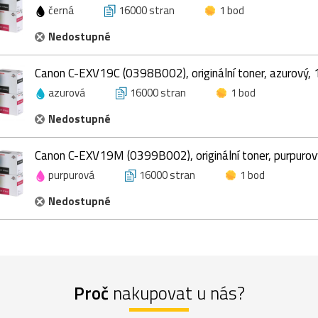
černá
16000 stran
1 bod
Nedostupné
Canon C-EXV19C (0398B002), originální toner, azurový,
azurová
16000 stran
1 bod
Nedostupné
Canon C-EXV19M (0399B002), originální toner, purpurov
purpurová
16000 stran
1 bod
Nedostupné
Proč
nakupovat u nás?