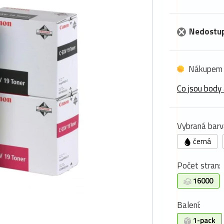
Nedostu
Nákupem 
Co jsou body 
Vybraná barv
černá
Počet stran:
16000
Balení:
1-pack