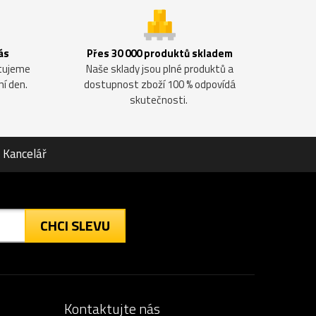
ás
Přes 30 000 produktů skladem
ntujeme
Naše sklady jsou plné produktů a
ní den.
dostupnost zboží 100 % odpovídá
skutečnosti.
Kancelář
CHCI SLEVU
Kontaktujte nás