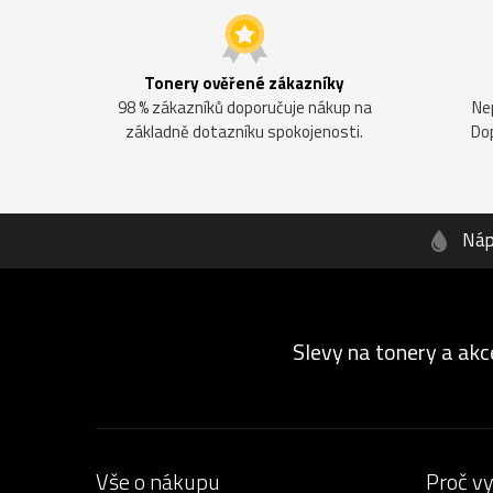
Tonery ověřené zákazníky
98 % zákazníků doporučuje nákup na
Ne
základně dotazníku spokojenosti.
Do
Náp
Slevy na tonery a akc
Vše o nákupu
Proč v