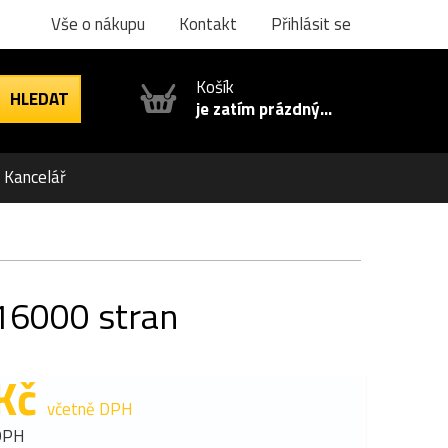
Vše o nákupu
Kontakt
Přihlásit se
Košík
je zatím prázdný...
Kancelář
 16000 stran
Kč
včetně DPH
DPH