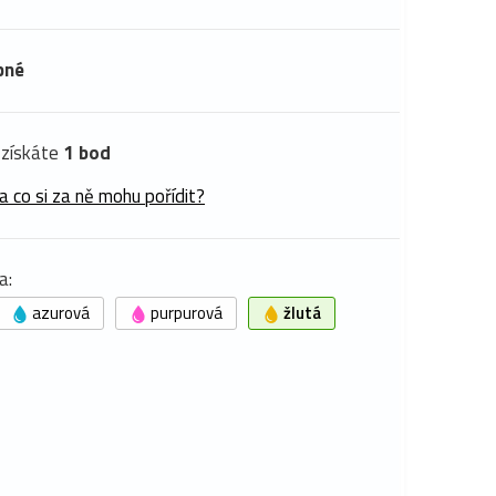
pné
získáte
1 bod
a co si za ně mohu pořídit?
a:
azurová
purpurová
žlutá