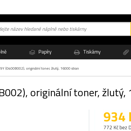
lně
Papíry
Tiskárny
 (0400B002), originální toner, žlutý, 16000 stran
2), originální toner, žlutý,
934 
772 Kč bez 