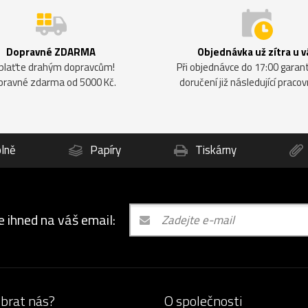
Dopravné ZDARMA
Objednávka už zítra u v
plaťte drahým dopravcům!
Při objednávce do 17:00 gara
pravné zdarma od 5000 Kč.
doručení již následující pracov
lně
Papíry
Tiskárny
e ihned na váš email:
ybrat nás?
O společnosti