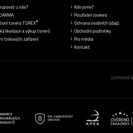
kupovat u nás?
Kdo jsme?
ZDARMA
Používání cookies
®
tivní tonery TOREX
Ochrana osobních údajů
cká likvidace a výkup tonerů
Obchodní podmínky
m tiskových zařízení
Pro média
Kontakt
DOPRAVNÍ 