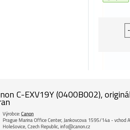
-
non C-EXV19Y (0400B002), origináln
ran
Výrobce:
Canon
Prague Marina Office Center, Jankovcova 1595/14a - vchod A
Holešovice, Czech Republic, info@canon.cz