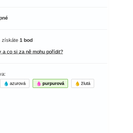
pné
 získáte
1 bod
 a co si za ně mohu pořídit?
va:
azurová
purpurová
žlutá