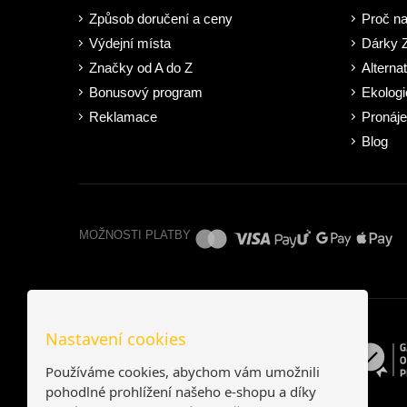
Způsob doručení a ceny
Proč n
Výdejní místa
Dárky
Značky od A do Z
Alterna
Bonusový program
Ekologi
Reklamace
Pronáje
Blog
MOŽNOSTI PLATBY
Nastavení cookies
Používáme cookies, abychom vám umožnili
pohodlné prohlížení našeho e-shopu a díky