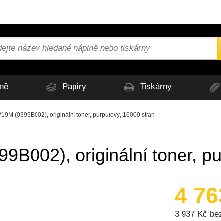
ně
Papíry
Tiskárny
M (0399B002), originální toner, purpurový, 16000 stran
002), originální toner, pu
4 7
3 937 Kč b