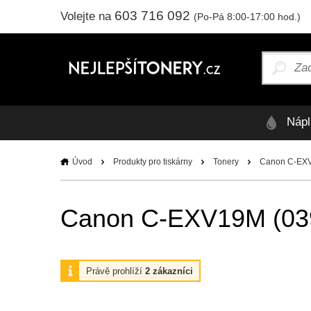
603 716 092
Volejte na
(Po-Pá 8:00-17:00 hod.)
Nápl
Úvod
Produkty pro tiskárny
Tonery
Canon C-EXV19
Canon C-EXV19M (0399B
Právě prohlíží
2 zákazníci