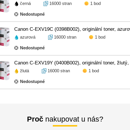
černá
16000 stran
1 bod
Nedostupné
Canon C-EXV19C (0398B002), originální toner, azuro
azurová
16000 stran
1 bod
Nedostupné
Canon C-EXV19Y (0400B002), originální toner, žlutý,
žlutá
16000 stran
1 bod
Nedostupné
Proč
nakupovat u nás?