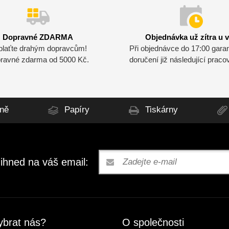
Dopravné ZDARMA
Objednávka už zítra u 
plaťte drahým dopravcům!
Při objednávce do 17:00 gara
ravné zdarma od 5000 Kč.
doručení již následující praco
ně
Papíry
Tiskárny
 ihned na váš email:
ybrat nás?
O společnosti