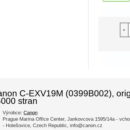
-
non C-EXV19M (0399B002), origin
000 stran
Výrobce:
Canon
Prague Marina Office Center, Jankovcova 1595/14a - vcho
- Holešovice, Czech Republic, info@canon.cz