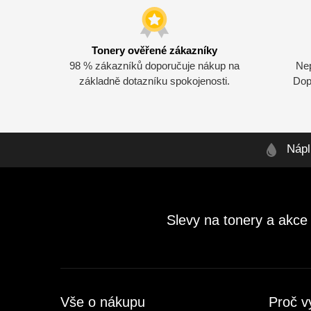
Tonery ověřené zákazníky
98 % zákazníků doporučuje nákup na
Ne
základně dotazníku spokojenosti.
Dop
Nápl
Slevy na tonery a akce
Vše o nákupu
Proč v