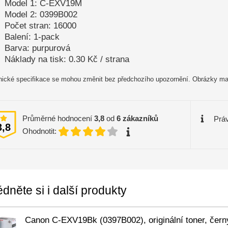
Model 1: C-EXV19M
Model 2: 0399B002
Počet stran: 16000
Balení: 1-pack
Barva: purpurová
Náklady na tisk: 0.30 Kč / strana
ické specifikace se mohou změnit bez předchozího upozornění. Obrázky mají
Průměrné hodnocení
3,8
od
6
zákazníků
Práv
3,8
Ohodnotit:
dněte si i další produkty
Canon C-EXV19Bk (0397B002), originální toner, čern