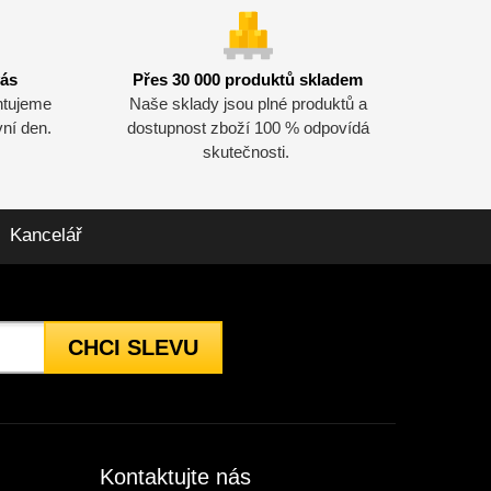
vás
Přes 30 000 produktů skladem
ntujeme
Naše sklady jsou plné produktů a
vní den.
dostupnost zboží 100 % odpovídá
skutečnosti.
Kancelář
CHCI SLEVU
Kontaktujte nás