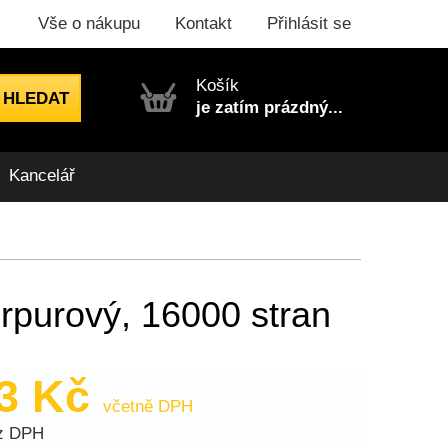
Vše o nákupu
Kontakt
Přihlásit se
Košík
je zatím prázdný...
Kancelář
rpurový, 16000 stran
63 Kč
včetně DPH
ez DPH