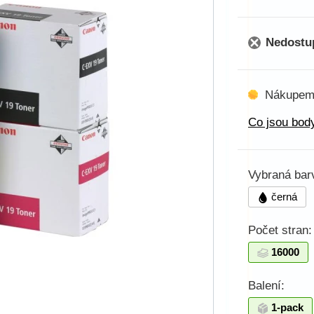
Nedostu
Nákupem
Co jsou body
Vybraná bar
černá
Počet stran:
16000
Balení:
1-pack