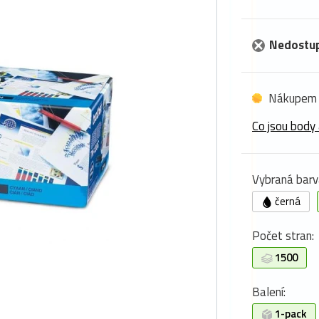
Nedostu
Nákupem 
Co jsou body 
Vybraná barv
černá
Počet stran:
1500
Balení:
1-pack