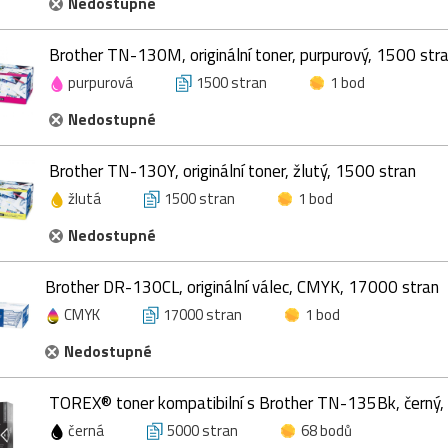
Nedostupné
Brother TN-130M, originální toner, purpurový, 1500 str
purpurová
1500 stran
1 bod
Nedostupné
Brother TN-130Y, originální toner, žlutý, 1500 stran
žlutá
1500 stran
1 bod
Nedostupné
Brother DR-130CL, originální válec, CMYK, 17000 stran
CMYK
17000 stran
1 bod
Nedostupné
TOREX® toner kompatibilní s Brother TN-135Bk, černý,
černá
5000 stran
68 bodů