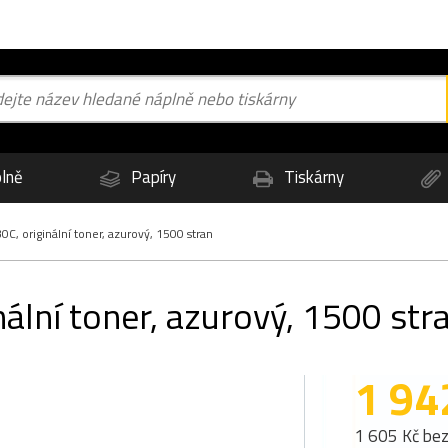
lně
Papíry
Tiskárny
C, originální toner, azurový, 1500 stran
ální toner, azurový, 1500 str
1 94
1 605 Kč be