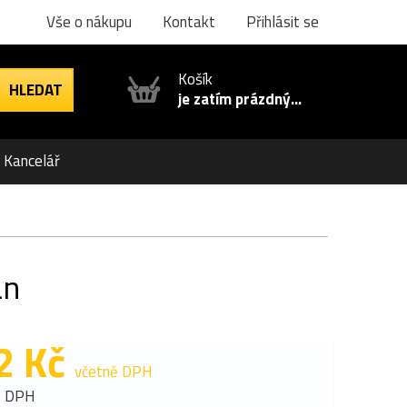
Vše o nákupu
Kontakt
Přihlásit se
Košík
je zatím prázdný...
Kancelář
an
2 Kč
včetně DPH
z DPH