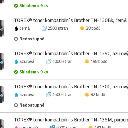
Skladem > 9 ks
TOREX® toner kompatibilní s Brother TN-130Bk, černý,
černá
2500 stran
38 bodů
Nedostupné
TOREX® toner kompatibilní s Brother TN-135C, azurový
azurová
4000 stran
198 bodů
Skladem > 9 ks
TOREX® toner kompatibilní s Brother TN-130C, azurový
azurová
1500 stran
82 bodů
Nedostupné
TOREX® toner kompatibilní s Brother TN-135M, purpur
purpurová
4000 stran
187 bodů