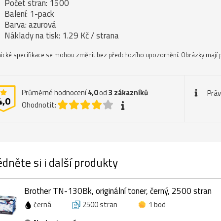
Počet stran: 1500
Balení: 1-pack
Barva: azurová
Náklady na tisk: 1.29 Kč / strana
ické specifikace se mohou změnit bez předchozího upozornění. Obrázky mají p
Průměrné hodnocení
4,0
od
3
zákazníků
Práv
4,0
Ohodnotit:
dněte si i další produkty
Brother TN-130Bk, originální toner, černý, 2500 stran
černá
2500 stran
1 bod