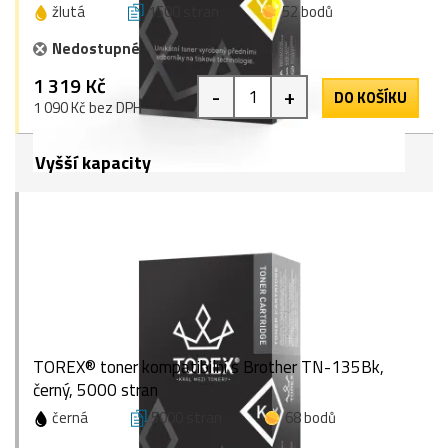
žlutá
1500 stran
52 bodů
Nedostupné
1 319 Kč
-
+
DO KOŠÍKU
1 090 Kč bez DPH
Vyšší kapacity
TOREX® toner kompatibilní s Brother TN-135Bk,
černý, 5000 stran
černá
5000 stran
68 bodů