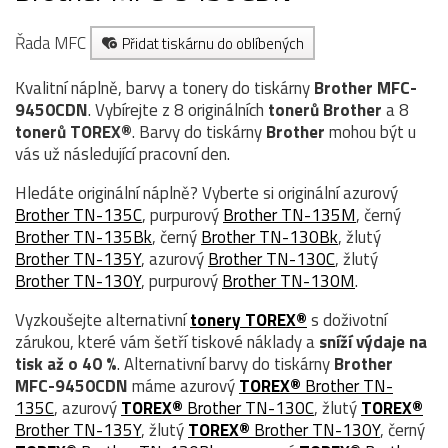
Řada MFC
Přidat tiskárnu do oblíbených
Kvalitní náplně, barvy a tonery do tiskárny
Brother MFC-
9450CDN
. Vybírejte z 8 originálních
tonerů
Brother
a 8
tonerů TOREX®
. Barvy do tiskárny
Brother
mohou být u
vás už následující pracovní den.
Hledáte originální náplně? Vyberte si originální azurový
Brother TN-135C
, purpurový
Brother TN-135M
, černý
Brother TN-135Bk
, černý
Brother TN-130Bk
, žlutý
Brother TN-135Y
, azurový
Brother TN-130C
, žlutý
Brother TN-130Y
, purpurový
Brother TN-130M
.
Vyzkoušejte alternativní
tonery TOREX®
s doživotní
zárukou, které vám šetří tiskové náklady a
sníží výdaje na
tisk až o 40 %
. Alternativní barvy do tiskárny
Brother
MFC-9450CDN
máme azurový
TOREX®
Brother TN-
135C
, azurový
TOREX®
Brother TN-130C
, žlutý
TOREX®
Brother TN-135Y
, žlutý
TOREX®
Brother TN-130Y
, černý