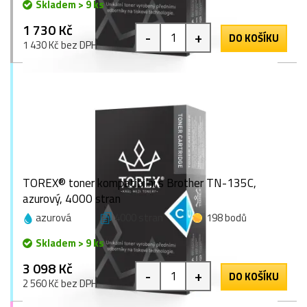
Skladem > 9 ks
1 730 Kč
-
+
DO KOŠÍKU
1 430 Kč bez DPH
TOREX® toner kompatibilní s Brother TN-135C,
azurový, 4000 stran
azurová
4000 stran
198 bodů
Skladem > 9 ks
3 098 Kč
-
+
DO KOŠÍKU
2 560 Kč bez DPH