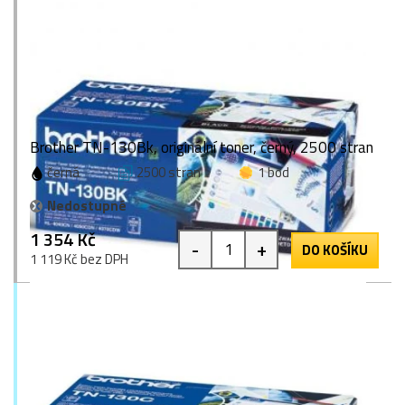
Brother TN-130Bk, originální toner, černý, 2500 stran
černá
2500 stran
1 bod
Nedostupné
1 354 Kč
-
+
DO KOŠÍKU
1 119 Kč bez DPH