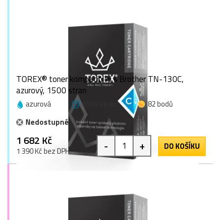
TOREX® toner kompatibilní s Brother TN-130C,
azurový, 1500 stran
azurová
1500 stran
82 bodů
Nedostupné
1 682 Kč
-
+
DO KOŠÍKU
1 390 Kč bez DPH