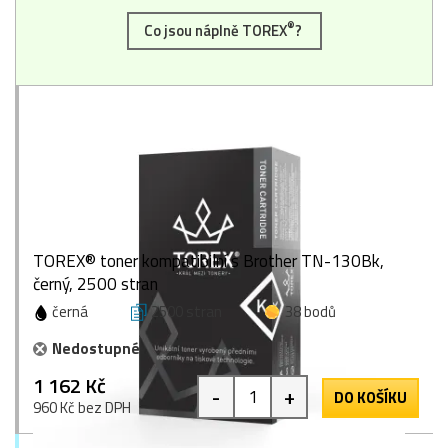
®
Co jsou náplně TOREX
?
TOREX® toner kompatibilní s Brother TN-130Bk,
černý, 2500 stran
černá
2500 stran
38 bodů
Nedostupné
1 162 Kč
-
+
DO KOŠÍKU
960 Kč bez DPH