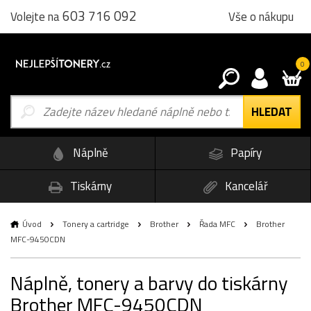
603 716 092
Vše o nákupu
Volejte na
0
Náplně
Papíry
Tiskárny
Kancelář
Úvod
Tonery a cartridge
Brother
Řada MFC
Brother
MFC-9450CDN
Náplně, tonery a barvy do tiskárny
Brother MFC-9450CDN