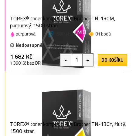
TOREX® toner kompatibilní s Brother TN-130M,
purpurový, 1500 stran
purpurová
1500 stran
81 bodů
Nedostupné
1 682 Kč
-
+
DO KOŠÍKU
1 390 Kč bez DPH
TOREX® toner kompatibilní s Brother TN-130Y, žlutý,
1500 stran