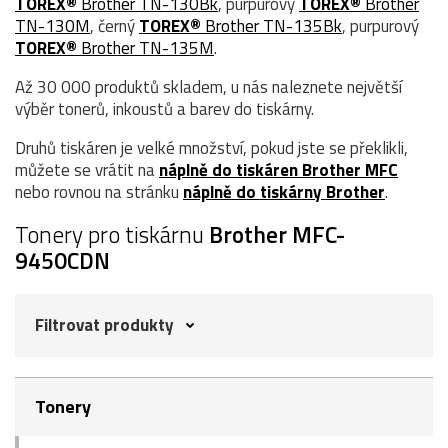
TOREX®
Brother TN-130Bk
, purpurový
TOREX®
Brother
TN-130M
, černý
TOREX®
Brother TN-135Bk
, purpurový
TOREX®
Brother TN-135M
.
Až 30 000 produktů skladem, u nás naleznete největší
výběr tonerů, inkoustů a barev do tiskárny.
Druhů tiskáren je velké množství, pokud jste se překlikli,
můžete se vrátit na
náplně do tiskáren Brother MFC
nebo rovnou na stránku
náplně do tiskárny Brother
.
Tonery pro tiskárnu
Brother MFC-
9450CDN
Filtrovat produkty
Tonery