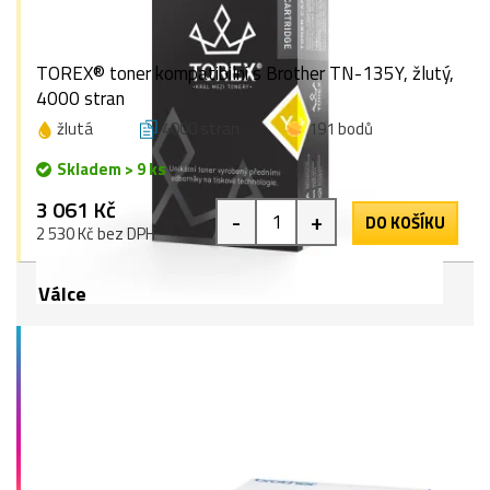
TOREX® toner kompatibilní s Brother TN-135Y, žlutý,
4000 stran
žlutá
4000 stran
191 bodů
Skladem > 9 ks
3 061 Kč
-
+
DO KOŠÍKU
2 530 Kč bez DPH
Válce