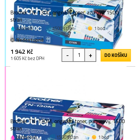
Brother TN-130C, originální toner, azurový, 1500
stran
azurová
1500 stran
1 bod
Nedostupné
1 942 Kč
-
+
DO KOŠÍKU
1 605 Kč bez DPH
Brother TN-130M, originální toner, purpurový, 1500
stran
purpurová
1500 stran
1 bod