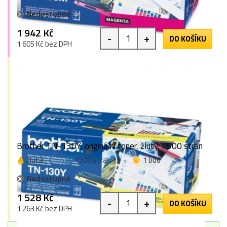
Nedostupné
1 942 Kč
-
+
DO KOŠÍKU
1 605 Kč bez DPH
Brother TN-130Y, originální toner, žlutý, 1500 stran
žlutá
1500 stran
1 bod
Nedostupné
1 528 Kč
-
+
DO KOŠÍKU
1 263 Kč bez DPH