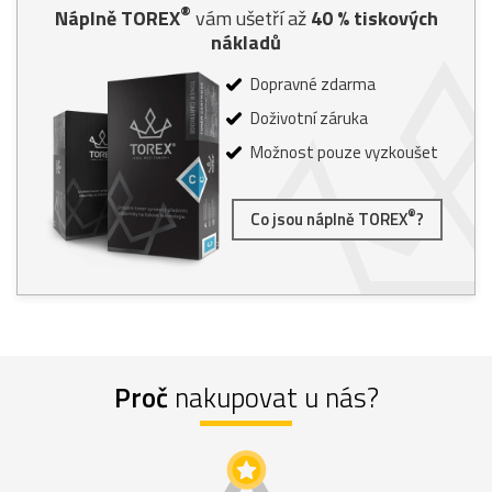
®
Náplně TOREX
vám ušetří až
40
% tiskových
nákladů
Dopravné zdarma
Doživotní záruka
Možnost pouze vyzkoušet
®
Co jsou náplně TOREX
?
Proč
nakupovat u nás?