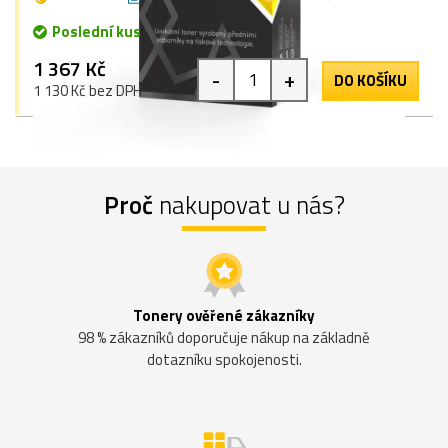
Poslední kus
1 367 Kč
-
+
DO KOŠÍKU
1 130 Kč bez DPH
Proč
nakupovat u nás?
Tonery ověřené zákazníky
98 % zákazníků doporučuje nákup na základně
dotazníku spokojenosti.