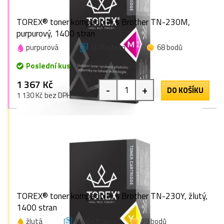
TOREX® toner kompatibilní s Brother TN-230M,
purpurový, 1400 stran
purpurová
1400 stran
68 bodů
Poslední kus
1 367 Kč
-
+
DO KOŠÍKU
1 130 Kč bez DPH
TOREX® toner kompatibilní s Brother TN-230Y, žlutý,
1400 stran
žlutá
1400 stran
79 bodů