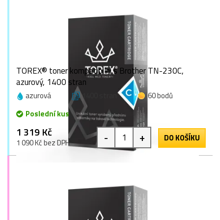
TOREX® toner kompatibilní s Brother TN-230C,
azurový, 1400 stran
azurová
1400 stran
60 bodů
Poslední kus
1 319 Kč
-
+
DO KOŠÍKU
1 090 Kč bez DPH