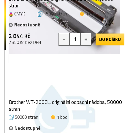
stran
CMYK
15000 stran
1 bod
Nedostupné
2 844 Kč
-
+
DO KOŠÍKU
2 350 Kč bez DPH
Brother WT-200CL, originální odpadní nádoba, 50000
stran
50000 stran
1 bod
Nedostupné