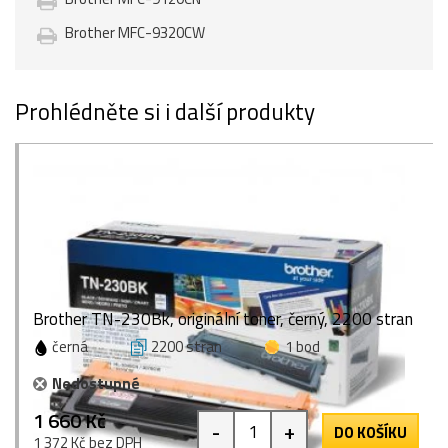
Brother MFC-9320CW
Prohlédněte si i další produkty
Brother TN-230Bk, originální toner, černý, 2200 stran
černá
2200 stran
1 bod
Nedostupné
1 660 Kč
-
+
DO KOŠÍKU
1 372 Kč bez DPH