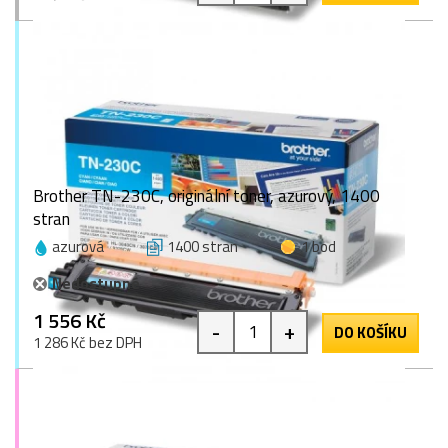
Brother TN-230C, originální toner, azurový, 1400
stran
azurová
1400 stran
1 bod
Nedostupné
1 556 Kč
-
+
DO KOŠÍKU
1 286 Kč bez DPH