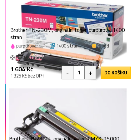
Brother TN-230M, originální toner, purpurový, 1400
stran
purpurová
1400 stran
1 bod
Nedostupné
1 604 Kč
-
+
DO KOŠÍKU
1 325 Kč bez DPH
Brother DR-230CL, originální válec, CMYK, 15000