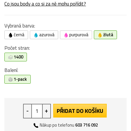
Co jsou body a co si za ně mohu pořídit?
Vybraná barva:
černá
azurová
purpurová
žlutá
Počet stran:
1400
Balení:
1-pack
-
+
PŘIDAT DO KOŠÍKU
Nákup po telefonu
603 716 092