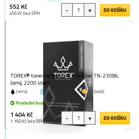
552 Kč
-
+
DO KOŠÍKU
456 Kč bez DPH
TOREX® toner kompatibilní s Brother TN-230Bk,
černý, 2200 stran
černá
2200 stran
74 bodů
Poslední kus
1 404 Kč
-
+
DO KOŠÍKU
1 160 Kč bez DPH