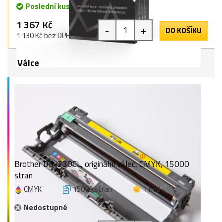
Poslední kus
1 367 Kč
-
+
DO KOŠÍKU
1 130 Kč bez DPH
Válce
Brother DR-230CL, originální válec, CMYK, 15000
stran
CMYK
15000 stran
1 bod
Nedostupné