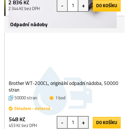
2 836 Kč
-
+
DO KOŠÍKU
2 344 Kč bez DPH
Odpadní nádoby
Brother WT-200CL, originální odpadní nádoba, 50000
stran
50000 stran
1 bod
Skladem - externě
548 Kč
-
+
DO KOŠÍKU
453 Kč bez DPH