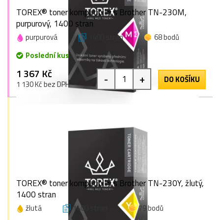
TOREX® toner kompatibilní s Brother TN-230M,
purpurový, 1400 stran
purpurová
1400 stran
68 bodů
Poslední kus
1 367 Kč
-
+
DO KOŠÍKU
1 130 Kč bez DPH
TOREX® toner kompatibilní s Brother TN-230Y, žlutý,
1400 stran
žlutá
1400 stran
79 bodů