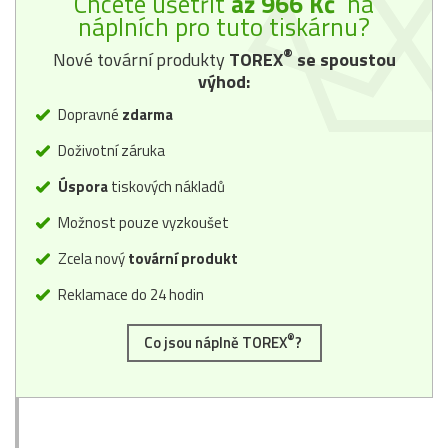
Chcete ušetřit
až 966 Kč
na
náplních pro tuto tiskárnu?
®
Nové tovární produkty
TOREX
se spoustou
výhod:
Dopravné
zdarma
Doživotní záruka
Úspora
tiskových nákladů
Možnost pouze vyzkoušet
Zcela nový
tovární produkt
Reklamace do 24 hodin
®
Co jsou náplně TOREX
?