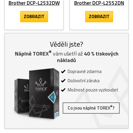
Brother DCP-L2532DW
Brother DCP-L2552DN
ZOBRAZIT
ZOBRAZIT
Věděli jste?
®
Náplně TOREX
vám ušetří až
40
% tiskových
nákladů
Dopravné zdarma
Doživotní záruka
Možnost pouze vyzkoušet
®
Co jsou náplně TOREX
?