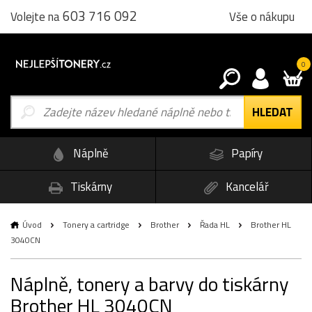
603 716 092
Vše o nákupu
Volejte na
0
Náplně
Papíry
Tiskárny
Kancelář
Úvod
Tonery a cartridge
Brother
Řada HL
Brother HL
3040CN
Náplně, tonery a barvy do tiskárny
Brother HL 3040CN