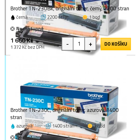
Brother TN-230Bk, originální toner, černý, 2200 stran
černá
2200 stran
1 bod
Nedostupné
1 660 Kč
-
+
DO KOŠÍKU
1 372 Kč bez DPH
Brother TN-230C, originální toner, azurový, 1400
stran
azurová
1400 stran
1 bod
Nedostupné