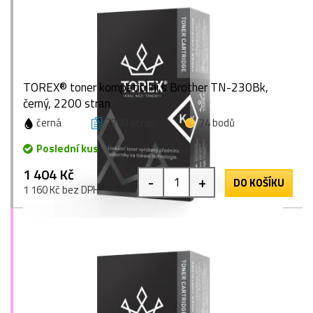
TOREX® toner kompatibilní s Brother TN-230Bk,
černý, 2200 stran
černá
2200 stran
74 bodů
Poslední kus
1 404 Kč
-
+
DO KOŠÍKU
1 160 Kč bez DPH