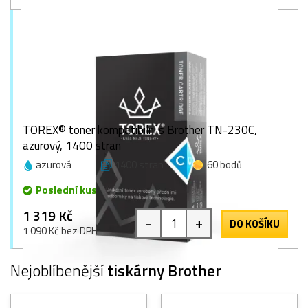
TOREX® toner kompatibilní s Brother TN-230C,
azurový, 1400 stran
azurová
1400 stran
60 bodů
Poslední kus
1 319 Kč
-
+
DO KOŠÍKU
1 090 Kč bez DPH
Nejoblíbenější
tiskárny Brother