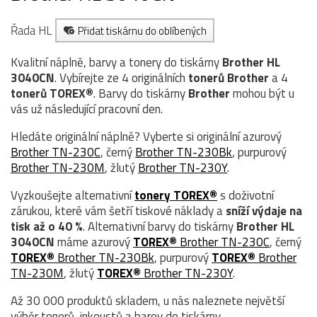
Řada HL
Přidat tiskárnu do oblíbených
Kvalitní náplně, barvy a tonery do tiskárny
Brother HL
3040CN
. Vybírejte ze 4 originálních
tonerů
Brother
a 4
tonerů TOREX®
. Barvy do tiskárny
Brother
mohou být u
vás už následující pracovní den.
Hledáte originální náplně? Vyberte si originální azurový
Brother TN-230C
, černý
Brother TN-230Bk
, purpurový
Brother TN-230M
, žlutý
Brother TN-230Y
.
Vyzkoušejte alternativní
tonery TOREX®
s doživotní
zárukou, které vám šetří tiskové náklady a
sníží výdaje na
tisk až o 40 %
. Alternativní barvy do tiskárny
Brother HL
3040CN
máme azurový
TOREX®
Brother TN-230C
, černý
TOREX®
Brother TN-230Bk
, purpurový
TOREX®
Brother
TN-230M
, žlutý
TOREX®
Brother TN-230Y
.
Až 30 000 produktů skladem, u nás naleznete největší
výběr tonerů, inkoustů a barev do tiskárny.