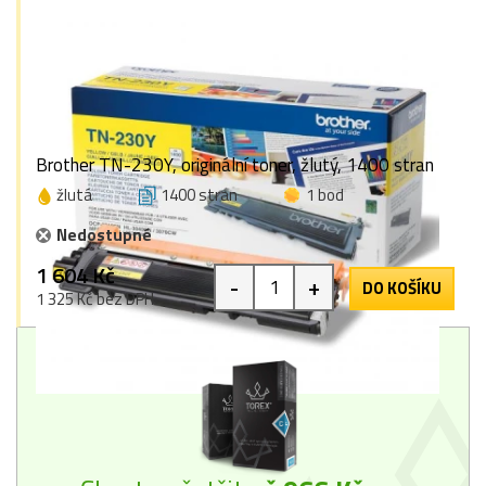
Brother TN-230Y, originální toner, žlutý, 1400 stran
žlutá
1400 stran
1 bod
Nedostupné
1 604 Kč
-
+
DO KOŠÍKU
1 325 Kč bez DPH