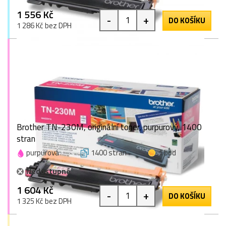
1 556 Kč
-
+
DO KOŠÍKU
1 286 Kč bez DPH
Brother TN-230M, originální toner, purpurový, 1400
stran
purpurová
1400 stran
1 bod
Nedostupné
1 604 Kč
-
+
DO KOŠÍKU
1 325 Kč bez DPH