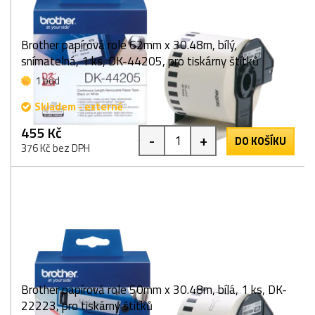
Brother papírová role 62mm x 30.48m, bílý,
snímatelná, 1 ks, DK-44205, pro tiskárny štítků
1 bod
Skladem - externě
455 Kč
-
+
DO KOŠÍKU
376 Kč bez DPH
Brother papírová role 50mm x 30.48m, bílá, 1 ks, DK-
22223, pro tiskárny štítků