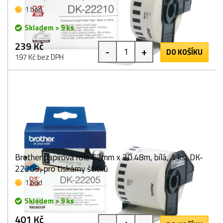
1 bod
Skladem > 9 ks
239 Kč
-
+
DO KOŠÍKU
197 Kč bez DPH
Brother papírová role 62mm x 30.48m, bílá, 1 ks, DK-
22205, pro tiskárny štítků
1 bod
Skladem > 9 ks
401 Kč