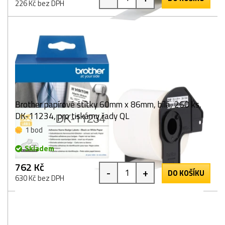
226 Kč bez DPH
Brother papírové štítky 60mm x 86mm, bílá, 260 ks,
DK-11234, pro tiskárny řady QL
1 bod
Skladem
762 Kč
-
+
DO KOŠÍKU
630 Kč bez DPH