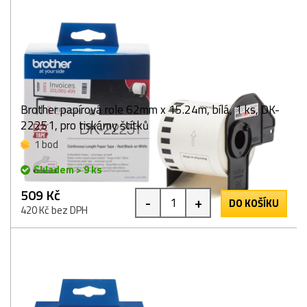
Brother papírová role 62mm x 15.24m, bílá, 1 ks, DK-
22251, pro tiskárny štítků
1 bod
Skladem > 9 ks
509 Kč
-
+
DO KOŠÍKU
420 Kč bez DPH