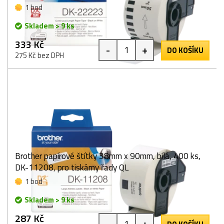
1 bod
Skladem > 9 ks
333 Kč
-
+
DO KOŠÍKU
275 Kč bez DPH
Brother papírové štítky 38mm x 90mm, bílá, 400 ks,
DK-11208, pro tiskárny řady QL
1 bod
Skladem > 9 ks
287 Kč
-
+