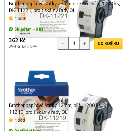
Brother papírové štítky 23mm x 23mm, bílá, 1000 ks,
DK-11221, pro tiskárny řady QL
1 bod
Skladem > 9 ks
362 Kč
-
+
DO KOŠÍKU
299 Kč bez DPH
Brother papírové štítky 12mm, bílá, 1200 ks, DK-
11219, pro tiskárny řady QL
1 bod
Poslední kusy