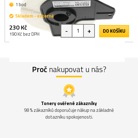
1 bod
Skladem - externě
230 Kč
-
+
DO KOŠÍKU
190 Kč bez DPH
Proč
nakupovat u nás?
Tonery ověřené zákazníky
98 % zákazníků doporučuje nákup na základně
dotazníku spokojenosti.