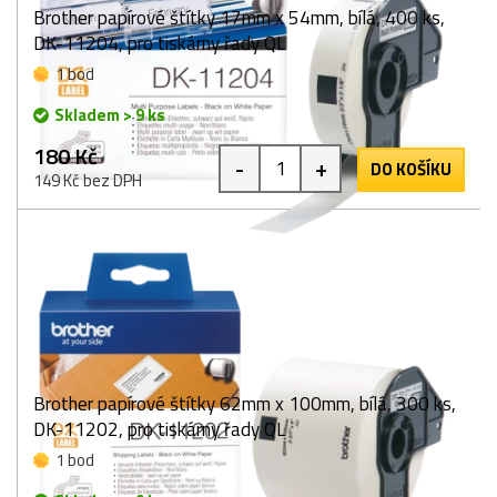
Brother papírové štítky 17mm x 54mm, bílá, 400 ks,
DK-11204, pro tiskárny řady QL
1 bod
Skladem > 9 ks
180 Kč
-
+
DO KOŠÍKU
149 Kč bez DPH
Brother papírové štítky 62mm x 100mm, bílá, 300 ks,
DK-11202, pro tiskárny řady QL
1 bod