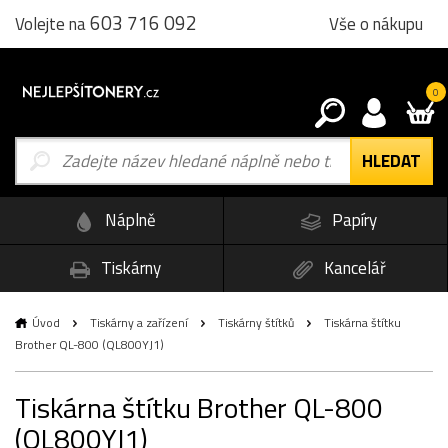
603 716 092
Vše o nákupu
Volejte na
0
Náplně
Papíry
Tiskárny
Kancelář
Úvod
Tiskárny a zařízení
Tiskárny štítků
Tiskárna štítku
Brother QL-800 (QL800YJ1)
Tiskárna štítku Brother QL-800
(QL800YJ1)