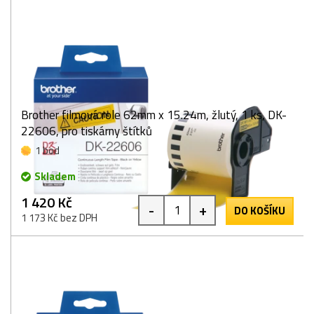
Brother filmová role 62mm x 15.24m, žlutý, 1 ks, DK-
22606, pro tiskárny štítků
1 bod
Skladem
1 420 Kč
-
+
DO KOŠÍKU
1 173 Kč bez DPH