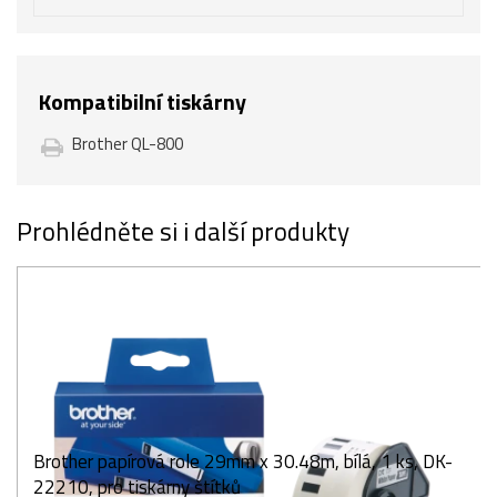
Kompatibilní tiskárny
Brother QL-800
Prohlédněte si i další produkty
Brother papírová role 29mm x 30.48m, bílá, 1 ks, DK-
22210, pro tiskárny štítků