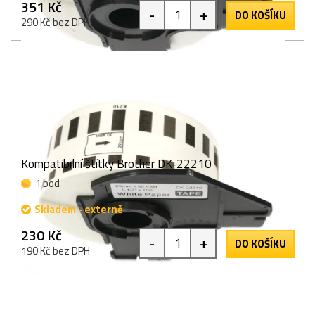
351 Kč
-
+
DO KOŠÍKU
290 Kč bez DPH
Kompatibilní štítky Brother DK-22210
1 bod
Skladem - externě
230 Kč
-
+
DO KOŠÍKU
190 Kč bez DPH