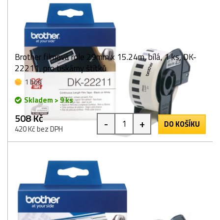
Brother filmová role 29mm x 15.24m, bílá, 1 ks, DK-
22211, pro tiskárny štítků
1 bod
Skladem > 9 ks
508 Kč
-
+
DO KOŠÍKU
420 Kč bez DPH