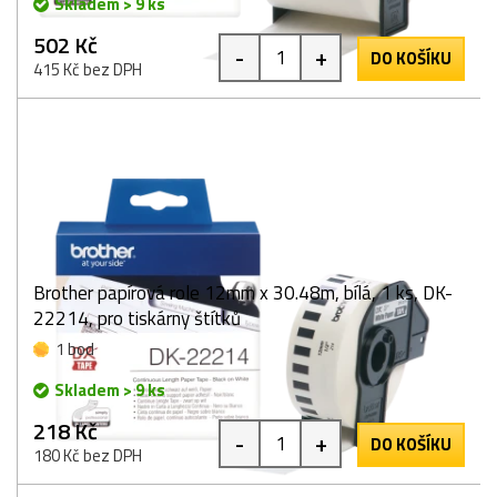
Skladem > 9 ks
502 Kč
-
+
DO KOŠÍKU
415 Kč bez DPH
Brother papírová role 12mm x 30.48m, bílá, 1 ks, DK-
22214, pro tiskárny štítků
1 bod
Skladem > 9 ks
218 Kč
-
+
DO KOŠÍKU
180 Kč bez DPH