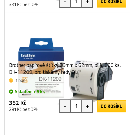
-
+
DO KOŠÍKU
331 Kč bez DPH
Brother papírové štítky 29mm x 62mm, bílá, 800 ks,
DK-11209, pro tiskárny řady QL
1 bod
Skladem > 9 ks
352 Kč
-
+
DO KOŠÍKU
291 Kč bez DPH