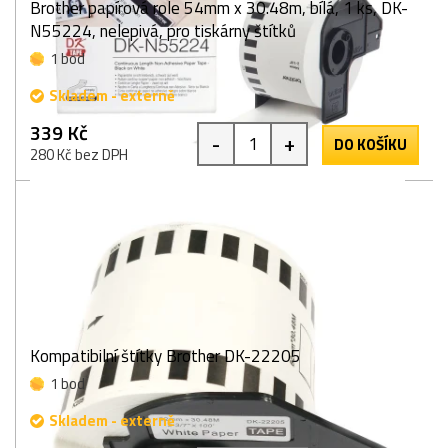
Brother papírová role 54mm x 30.48m, bílá, 1 ks, DK-
N55224, nelepivá, pro tiskárny štítků
1 bod
Skladem - externě
339 Kč
-
+
DO KOŠÍKU
280 Kč bez DPH
Kompatibilní štítky Brother DK-22205
1 bod
Skladem - externě