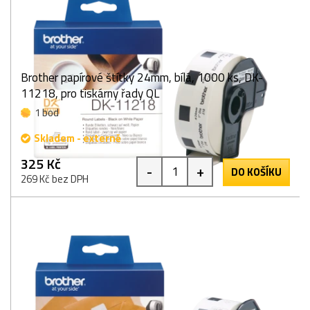
Brother papírové štítky 24mm, bílá, 1000 ks, DK-
11218, pro tiskárny řady QL
1 bod
Skladem - externě
325 Kč
-
+
DO KOŠÍKU
269 Kč bez DPH