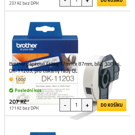
DO KOŠÍKU
237 Kč bez DPH
Brother papírové štítky 17mm x 87mm, bílá, 300 ks,
DK-11203, pro tiskárny řady QL
1 bod
Poslední kus
207 Kč
-
+
DO KOŠÍKU
171 Kč bez DPH