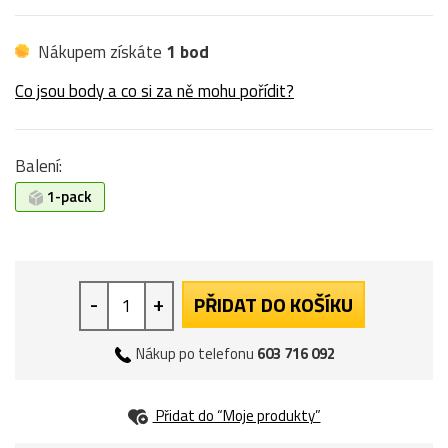
Nákupem získáte
1 bod
Co jsou body a co si za ně mohu pořídit?
Balení:
1-pack
-
+
PŘIDAT DO KOŠÍKU
Nákup po telefonu
603 716 092
Přidat do “Moje produkty”