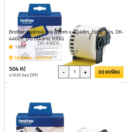
Brother papírová role 62mm x 30.48m, žlutá, 1 ks, DK-
44605, pro tiskárny štítků
1 bod
Skladem - externě
504 Kč
-
+
DO KOŠÍKU
416 Kč bez DPH