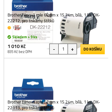
Brother filmová role 62mm x 15.24m, bílá, 1 ks, DK-
22212, pro tiskárny štítků
1 bod
Skladem > 9 ks
1 010 Kč
-
+
DO KOŠÍKU
835 Kč bez DPH
Brother filmová role 62mm x 15.24m, bílá, 1 ks, DK-
22113, pro tiskárny štítků