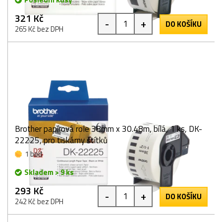
321 Kč
-
+
DO KOŠÍKU
265 Kč bez DPH
Brother papírová role 38mm x 30.48m, bílá, 1 ks, DK-
22225, pro tiskárny štítků
1 bod
Skladem > 9 ks
293 Kč
-
+
DO KOŠÍKU
242 Kč bez DPH