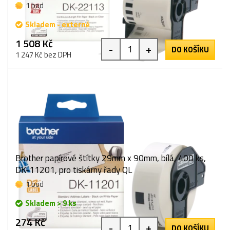
1 bod
Skladem - externě
1 508 Kč
-
+
DO KOŠÍKU
1 247 Kč bez DPH
Brother papírové štítky 29mm x 90mm, bílá, 400 ks,
DK-11201, pro tiskárny řady QL
1 bod
Skladem > 9 ks
274 Kč
-
+
DO KOŠÍKU