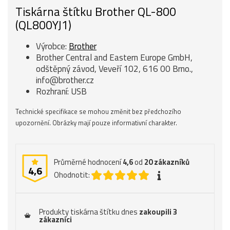
Tiskárna štítku Brother QL-800
(QL800YJ1)
Výrobce:
Brother
Brother Central and Eastern Europe GmbH,
odštěpný závod, Veveří 102, 616 00 Brno.,
info@brother.cz
Rozhraní: USB
Technické specifikace se mohou změnit bez předchozího
upozornění. Obrázky mají pouze informativní charakter.
Průměrné hodnocení
4,6
od
20
zákazníků
4,6
Ohodnotit:
Produkty tiskárna štítku dnes
zakoupili 3
zákazníci