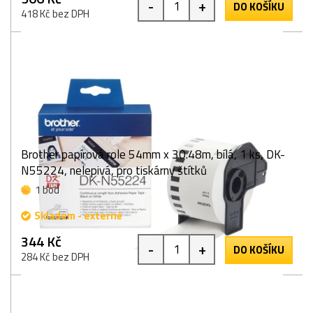
-
+
DO KOŠÍKU
418 Kč bez DPH
Brother papírová role 54mm x 30.48m, bílá, 1 ks, DK-
N55224, nelepivá, pro tiskárny štítků
1 bod
Skladem - externě
344 Kč
-
+
DO KOŠÍKU
284 Kč bez DPH