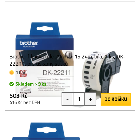
Brother filmová role 29mm x 15.24m, bílá, 1 ks, DK-
22211, pro tiskárny štítků
1 bod
Skladem > 9 ks
503 Kč
-
+
DO KOŠÍKU
416 Kč bez DPH