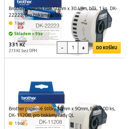
Brother papírová role 50mm x 30.48m, bílá, 1 ks, DK-
22223, pro tiskárny štítků
1 bod
Skladem > 9 ks
331 Kč
-
+
DO KOŠÍKU
273 Kč bez DPH
Brother papírové štítky 38mm x 90mm, bílá, 400 ks,
DK-11208, pro tiskárny řady QL
1 bod