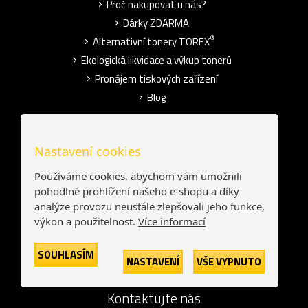
Proč nakupovat u nás?
Dárky ZDARMA
®
Alternativní tonery TOREX
Ekologická likvidace a výkup tonerů
Pronájem tiskových zařízení
Blog
O společnosti
Nastavení cookies
Kdo jsme?
Používáme cookies, abychom vám umožnili
Používání cookies
pohodlné prohlížení našeho e-shopu a díky
Ochrana osobních údajů
analýze provozu neustále zlepšovali jeho funkce,
Obchodní podmínky
výkon a použitelnost.
Více informací
Pro média
SOUHLASÍM
Kontakt
NASTAVENÍ
VŠE VYPNUTO
Kontaktujte nás