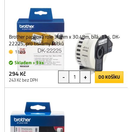
Brother papírová role 38mm x 30.48m, bílá, 1 ks, DK-
22225, pro tiskárny štítků
1 bod
Skladem > 9 ks
294 Kč
-
+
DO KOŠÍKU
243 Kč bez DPH