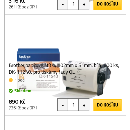
316 Kč
-
+
DO KOŠÍKU
261 Kč bez DPH
Brother papírové štítky 102mm x 51mm, bílá, 600 ks,
DK-11240, pro tiskárny řady QL
1 bod
Skladem
890 Kč
-
+
DO KOŠÍKU
736 Kč bez DPH