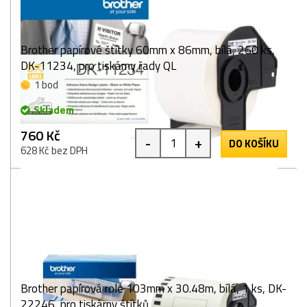
Brother papírové štítky 60mm x 86mm, bílá, 260 ks,
DK-11234, pro tiskárny řady QL
1 bod
Skladem
760 Kč
-
+
DO KOŠÍKU
628 Kč bez DPH
Brother papírová role 103mm x 30.48m, bílá, 1 ks, DK-
22246, pro tiskárny štítků