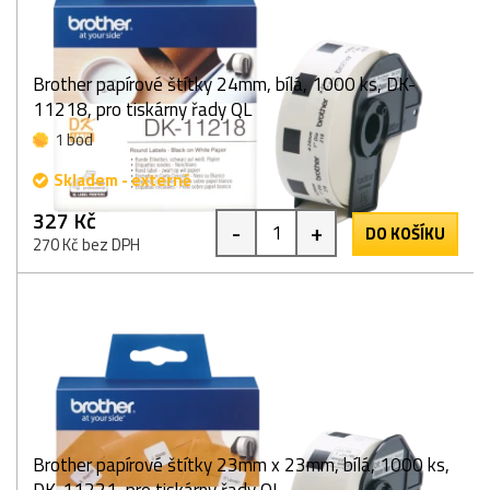
Brother papírové štítky 24mm, bílá, 1000 ks, DK-
11218, pro tiskárny řady QL
1 bod
Skladem - externě
327 Kč
-
+
DO KOŠÍKU
270 Kč bez DPH
Brother papírové štítky 23mm x 23mm, bílá, 1000 ks,