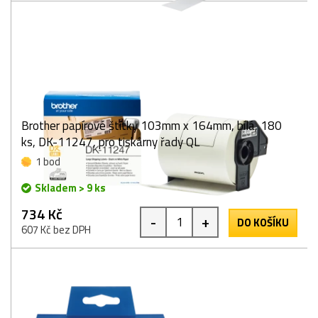
Brother papírové štítky 103mm x 164mm, bílá, 180
ks, DK-11247, pro tiskárny řady QL
1 bod
Skladem > 9 ks
734 Kč
-
+
DO KOŠÍKU
607 Kč bez DPH