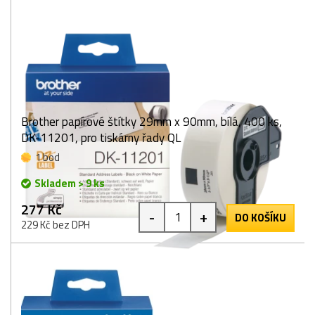
Brother papírové štítky 29mm x 90mm, bílá, 400 ks,
DK-11201, pro tiskárny řady QL
1 bod
Skladem > 9 ks
277 Kč
-
+
DO KOŠÍKU
229 Kč bez DPH