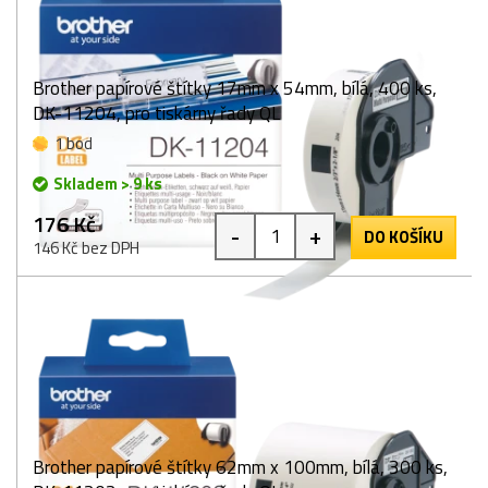
Brother papírové štítky 17mm x 54mm, bílá, 400 ks,
DK-11204, pro tiskárny řady QL
1 bod
Skladem > 9 ks
176 Kč
-
+
DO KOŠÍKU
146 Kč bez DPH
Brother papírové štítky 62mm x 100mm, bílá, 300 ks,