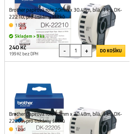
Brother papírová role 29mm x 30.48m, bílá, 1 ks, DK-
22210, pro tiskárny štítků
1 bod
Skladem > 9 ks
240 Kč
-
+
DO KOŠÍKU
199 Kč bez DPH
Brother papírová role 62mm x 30.48m, bílá, 1 ks, DK-
22205, pro tiskárny štítků
1 bod