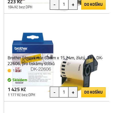
223 Kč
-
+
DO KOŠÍKU
184 Kč bez DPH
Brother filmová role 62mm x 15.24m, žlutý, 1 ks, DK-
22606, pro tiskárny štítků
1 bod
Skladem
1 425 Kč
-
+
DO KOŠÍKU
1 177 Kč bez DPH