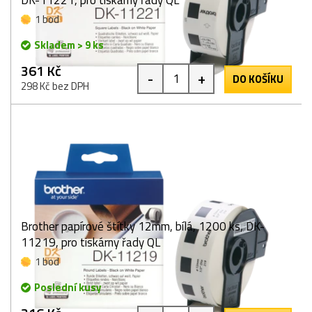
DK-11221, pro tiskárny řady QL
1 bod
Skladem > 9 ks
361 Kč
-
+
DO KOŠÍKU
298 Kč bez DPH
Brother papírové štítky 12mm, bílá, 1200 ks, DK-
11219, pro tiskárny řady QL
1 bod
Poslední kusy