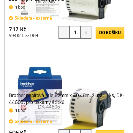
1 bod
Skladem - externě
717 Kč
-
+
DO KOŠÍKU
593 Kč bez DPH
Brother papírová role 62mm x 30.48m, žlutá, 1 ks, DK-
44605, pro tiskárny štítků
1 bod
Skladem - externě
506 Kč