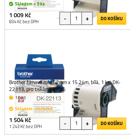
Skladem > 9 ks
1 009 Kč
-
+
DO KOŠÍKU
834 Kč bez DPH
Brother filmová role 62mm x 15.24m, bílá, 1 ks, DK-
22113, pro tiskárny štítků
1 bod
Skladem - externě
1 504 Kč
-
+
DO KOŠÍKU
1 243 Kč bez DPH