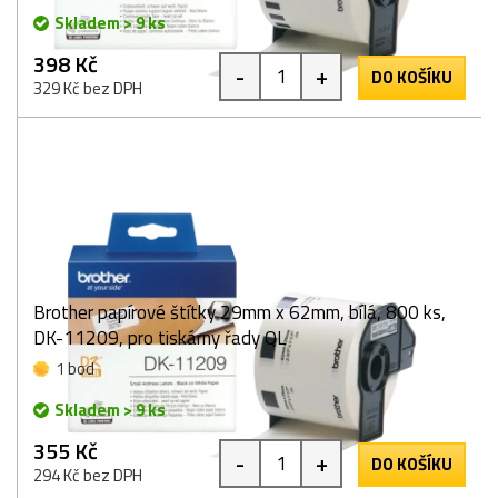
Skladem > 9 ks
398 Kč
-
+
DO KOŠÍKU
329 Kč bez DPH
Brother papírové štítky 29mm x 62mm, bílá, 800 ks,
DK-11209, pro tiskárny řady QL
1 bod
Skladem > 9 ks
355 Kč
-
+
DO KOŠÍKU
294 Kč bez DPH