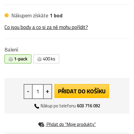
Nákupem získáte
1 bod
Co jsou body a co si za ně mohu pořídit?
Balení:
1-pack
400 ks
-
+
PŘIDAT DO KOŠÍKU
Nákup po telefonu
603 716 092
Přidat do “Moje produkty”