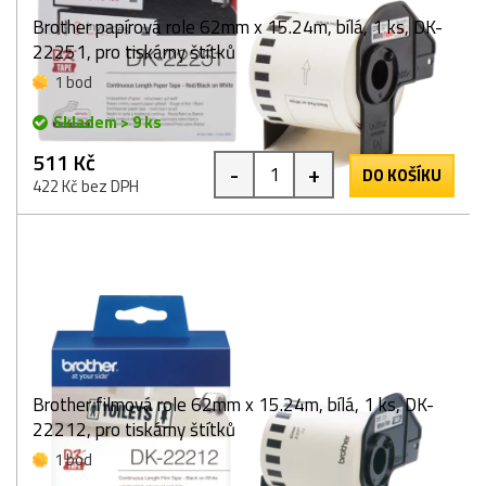
Brother papírová role 62mm x 15.24m, bílá, 1 ks, DK-
22251, pro tiskárny štítků
1 bod
Skladem > 9 ks
511 Kč
-
+
DO KOŠÍKU
422 Kč bez DPH
Brother filmová role 62mm x 15.24m, bílá, 1 ks, DK-
22212, pro tiskárny štítků
1 bod