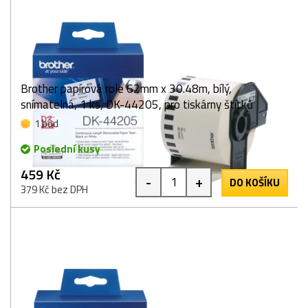
Brother papírová role 62mm x 30.48m, bílý,
snímatelná, 1 ks, DK-44205, pro tiskárny štítků
1 bod
Poslední kusy
459 Kč
-
+
DO KOŠÍKU
379 Kč bez DPH