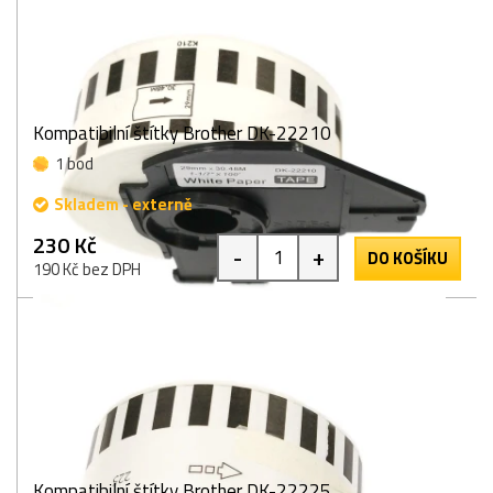
Kompatibilní štítky Brother DK-22210
1 bod
Skladem - externě
230 Kč
-
+
DO KOŠÍKU
190 Kč bez DPH
Kompatibilní štítky Brother DK-22225