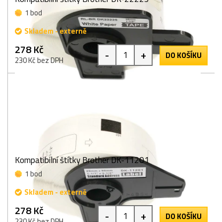
1 bod
Skladem - externě
278 Kč
-
+
DO KOŠÍKU
230 Kč bez DPH
Kompatibilní štítky Brother DK-11201
1 bod
Skladem - externě
278 Kč
-
+
DO KOŠÍKU
230 Kč bez DPH