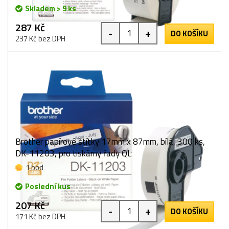
Skladem > 9 ks
287 Kč
-
+
DO KOŠÍKU
237 Kč bez DPH
Brother papírové štítky 17mm x 87mm, bílá, 300 ks,
DK-11203, pro tiskárny řady QL
1 bod
Poslední kus
207 Kč
-
+
DO KOŠÍKU
171 Kč bez DPH