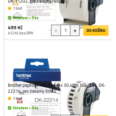
DK-11202, pro tiskárny řady QL
1 bod
Skladem > 9 ks
499 Kč
-
+
DO KOŠÍKU
412 Kč bez DPH
Brother papírová role 12mm x 30.48m, bílá, 1 ks, DK-
22214, pro tiskárny štítků
1 bod
Skladem > 9 ks