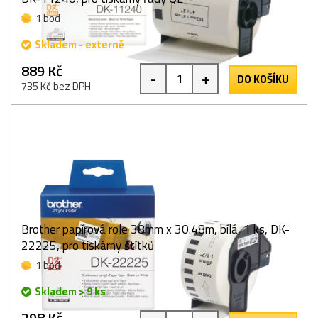
1 bod
Skladem - externě
889 Kč
-
+
DO KOŠÍKU
735 Kč bez DPH
Brother papírová role 38mm x 30.48m, bílá, 1 ks, DK-
22225, pro tiskárny štítků
1 bod
Skladem > 9 ks
298 Kč