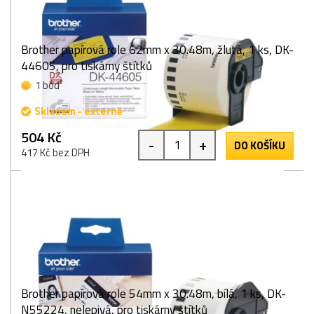
Brother papírová role 62mm x 30.48m, žlutá, 1 ks, DK-
44605, pro tiskárny štítků
1 bod
Skladem - externě
504 Kč
-
+
DO KOŠÍKU
417 Kč bez DPH
Brother papírová role 54mm x 30.48m, bílá, 1 ks, DK-
N55224, nelepivá, pro tiskárny štítků