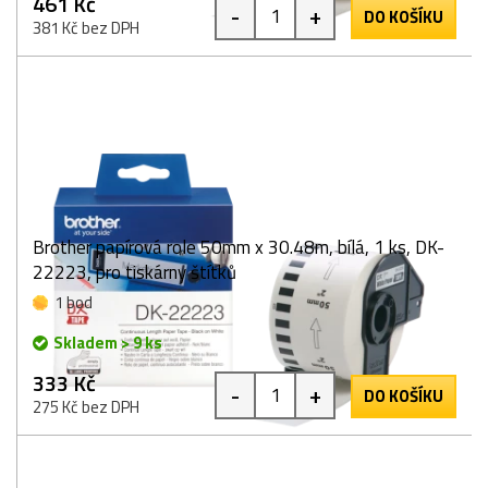
461 Kč
-
+
DO KOŠÍKU
381 Kč bez DPH
Brother papírová role 50mm x 30.48m, bílá, 1 ks, DK-
22223, pro tiskárny štítků
1 bod
Skladem > 9 ks
333 Kč
-
+
DO KOŠÍKU
275 Kč bez DPH