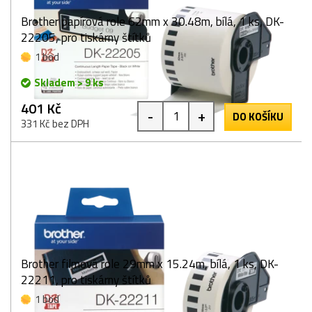
Brother papírová role 62mm x 30.48m, bílá, 1 ks, DK-
22205, pro tiskárny štítků
1 bod
Skladem > 9 ks
401 Kč
-
+
DO KOŠÍKU
331 Kč bez DPH
Brother filmová role 29mm x 15.24m, bílá, 1 ks, DK-
22211, pro tiskárny štítků
1 bod