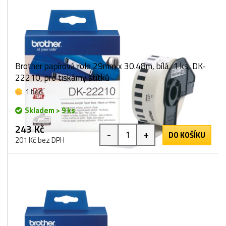
Brother papírová role 29mm x 30.48m, bílá, 1 ks, DK-
22210, pro tiskárny štítků
1 bod
Skladem > 9 ks
243 Kč
-
+
DO KOŠÍKU
201 Kč bez DPH