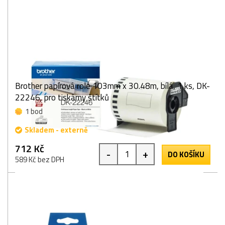
Brother papírová role 103mm x 30.48m, bílá, 1 ks, DK-
22246, pro tiskárny štítků
1 bod
Skladem - externě
712 Kč
-
+
DO KOŠÍKU
589 Kč bez DPH