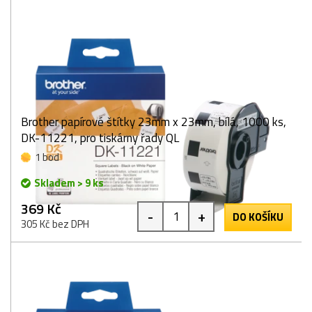
Brother papírové štítky 23mm x 23mm, bílá, 1000 ks,
DK-11221, pro tiskárny řady QL
1 bod
Skladem > 9 ks
369 Kč
-
+
DO KOŠÍKU
305 Kč bez DPH