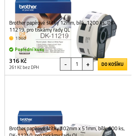
Brother papírové štítky 12mm, bílá, 1200 ks, DK-
11219, pro tiskárny řady QL
1 bod
Poslední kusy
316 Kč
-
+
DO KOŠÍKU
261 Kč bez DPH
Brother papírové štítky 102mm x 51mm, bílá, 600 ks,
DK-11240, pro tiskárny řady QL