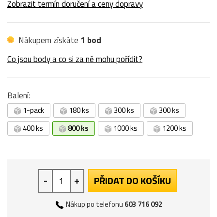
Zobrazit termín doručení a ceny dopravy
Nákupem získáte
1 bod
Co jsou body a co si za ně mohu pořídit?
Balení:
1-pack
180 ks
300 ks
300 ks
400 ks
800 ks
1000 ks
1200 ks
-
+
PŘIDAT DO KOŠÍKU
Nákup po telefonu
603 716 092