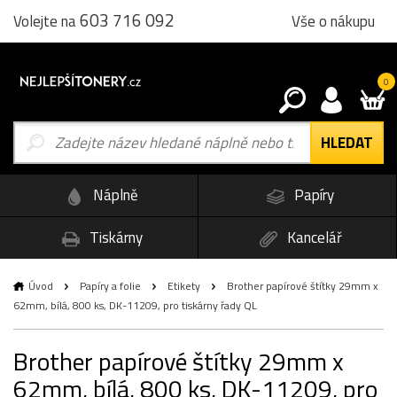
603 716 092
Vše o nákupu
Volejte na
0
Náplně
Papíry
Tiskárny
Kancelář
Úvod
Papíry a folie
Etikety
Brother papírové štítky 29mm x
62mm, bílá, 800 ks, DK-11209, pro tiskárny řady QL
Brother papírové štítky 29mm x
62mm, bílá, 800 ks, DK-11209, pro