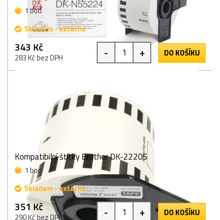
1 bod
Skladem - externě
343 Kč
-
+
DO KOŠÍKU
283 Kč bez DPH
Kompatibilní štítky Brother DK-22205
1 bod
Skladem - externě
351 Kč
-
+
DO KOŠÍKU
290 Kč bez DPH