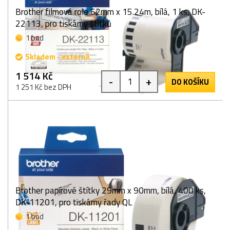
Brother filmová role 62mm x 15.24m, bílá, 1 ks, DK-
22113, pro tiskárny štítků
1 bod
Skladem - externě
1 514 Kč
-
+
DO KOŠÍKU
1 251 Kč bez DPH
Brother papírové štítky 29mm x 90mm, bílá, 400 ks,
DK-11201, pro tiskárny řady QL
1 bod