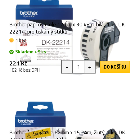
Brother papírová role 12mm x 30.48m, bílá, 1 ks, DK-
22214, pro tiskárny štítků
1 bod
Skladem > 9 ks
221 Kč
-
+
DO KOŠÍKU
182 Kč bez DPH
Brother filmová role 62mm x 15.24m, žlutý, 1 ks, DK-