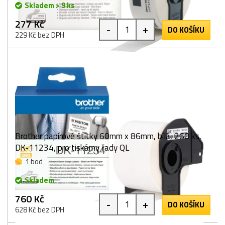
Skladem > 9 ks
277 Kč
-
+
DO KOŠÍKU
229 Kč bez DPH
Brother papírové štítky 60mm x 86mm, bílá, 260 ks,
DK-11234, pro tiskárny řady QL
1 bod
Skladem
760 Kč
-
+
DO KOŠÍKU
628 Kč bez DPH