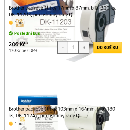
Brother papírové štítky 17mm x 87mm, bílá, 300 ks,
DK-11203, pro tiskárny řady QL
1 bod
Poslední kus
206 Kč
-
+
DO KOŠÍKU
170 Kč bez DPH
Brother papírové štítky 103mm x 164mm, bílá, 180
ks, DK-11247, pro tiskárny řady QL
1 bod