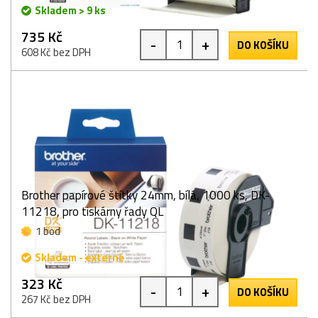
Skladem > 9 ks
735 Kč
-
+
DO KOŠÍKU
608 Kč bez DPH
Brother papírové štítky 24mm, bílá, 1000 ks, DK-
11218, pro tiskárny řady QL
1 bod
Skladem - externě
323 Kč
-
+
DO KOŠÍKU
267 Kč bez DPH