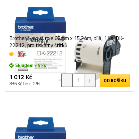
Brother filmová role 62mm x 15.24m, bílá, 1 ks, DK-
22212, pro tiskárny štítků
1 bod
Skladem > 9 ks
1 012 Kč
-
+
DO KOŠÍKU
836 Kč bez DPH