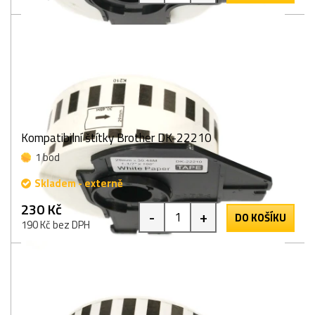
Kompatibilní štítky Brother DK-22210
1 bod
Skladem - externě
230 Kč
-
+
DO KOŠÍKU
190 Kč bez DPH