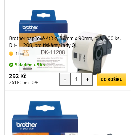
Brother papírové štítky 38mm x 90mm, bílá, 400 ks,
DK-11208, pro tiskárny řady QL
1 bod
Skladem > 9 ks
292 Kč
-
+
DO KOŠÍKU
241 Kč bez DPH