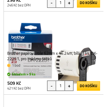
-
+
DO KOŠÍKU
246 Kč bez DPH
Brother papírová role 62mm x 15.24m, bílá, 1 ks, DK-
22251, pro tiskárny štítků
1 bod
Skladem > 9 ks
509 Kč
-
+
DO KOŠÍKU
421 Kč bez DPH