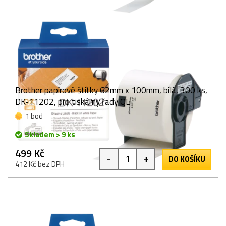
Brother papírové štítky 62mm x 100mm, bílá, 300 ks,
DK-11202, pro tiskárny řady QL
1 bod
Skladem > 9 ks
499 Kč
-
+
DO KOŠÍKU
412 Kč bez DPH