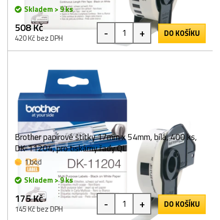
Skladem > 9 ks
508 Kč
-
+
DO KOŠÍKU
420 Kč bez DPH
Brother papírové štítky 17mm x 54mm, bílá, 400 ks,
DK-11204, pro tiskárny řady QL
1 bod
Skladem > 9 ks
175 Kč
-
+
DO KOŠÍKU
145 Kč bez DPH