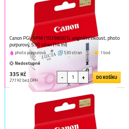
Canon PGI-9PM (1039B001), originální inkoust, photo
purpurový, 530 stran (14 ml)
photo purpurová
530 stran
1 bod
Nedostupné
335 Kč
-
+
DO KOŠÍKU
277 Kč bez DPH