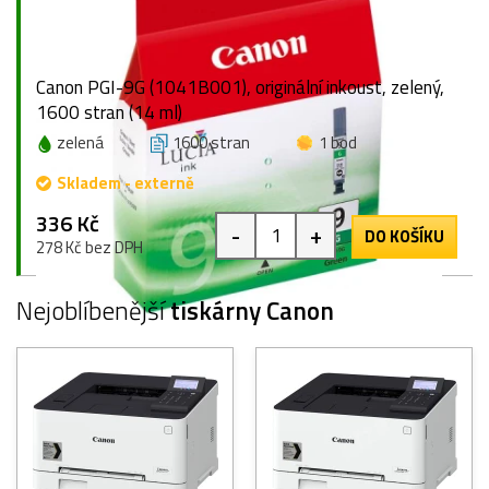
Canon PGI-9G (1041B001), originální inkoust, zelený,
1600 stran (14 ml)
zelená
1600 stran
1 bod
Skladem - externě
336 Kč
-
+
DO KOŠÍKU
278 Kč bez DPH
Nejoblíbenější
tiskárny Canon