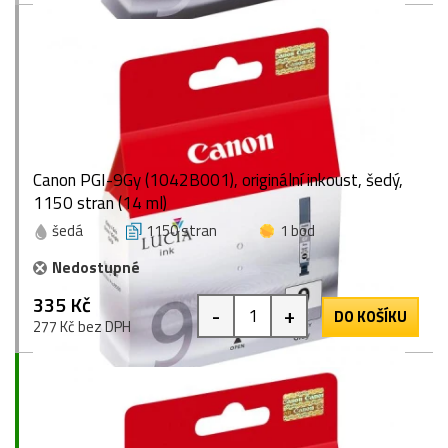
Canon PGI-9Gy (1042B001), originální inkoust, šedý,
1150 stran (14 ml)
šedá
1150 stran
1 bod
Nedostupné
335 Kč
-
+
DO KOŠÍKU
277 Kč bez DPH