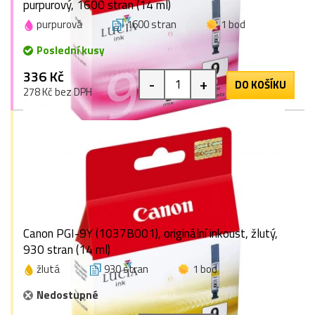
purpurový, 1600 stran (14 ml)
purpurová
1600 stran
1 bod
Poslední kusy
336 Kč
-
+
DO KOŠÍKU
278 Kč bez DPH
Canon PGI-9Y (1037B001), originální inkoust, žlutý,
930 stran (14 ml)
žlutá
930 stran
1 bod
Nedostupné