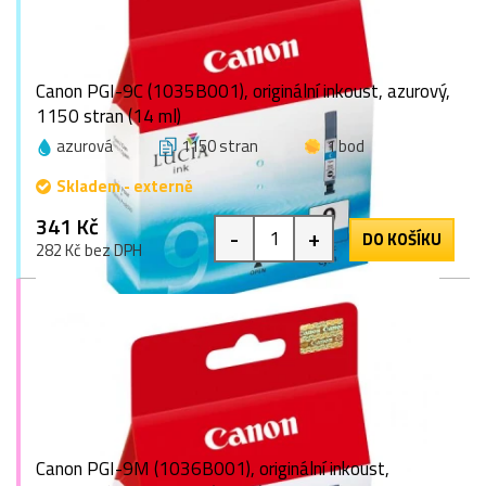
Canon PGI-9C (1035B001), originální inkoust, azurový,
1150 stran (14 ml)
azurová
1150 stran
1 bod
Skladem - externě
341 Kč
-
+
DO KOŠÍKU
282 Kč bez DPH
Canon PGI-9M (1036B001), originální inkoust,