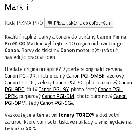
Mark ii
Řada PIXMA PRO
Přidat tiskárnu do oblíbených
Kvalitní náplně, barvy a tonery do tiskárny
Canon Pixma
Pro9500 Mark ii
. Vybírejte z 10 originálních
cartridge
Canon
. Barvy do tiskárny
Canon
mohou být u vás už
následující pracovní den.
Hledáte originální náplně? Vyberte si originální červený
Canon PGI-9R
, matně černý
Canon PGI-9MBk
, azurový
Canon PGI-9C
, zelený
Canon PGI-9G
, photo azurový
Canon
PGI-9PC
, žlutý
Canon PGI-9Y
, photo černý
Canon PGI-
9PBk
, purpurový
Canon PGI-9M
, photo purpurový
Canon
PGI-9PM
, šedý
Canon PGI-9Gy
.
Vyzkoušejte alternativní
tonery TOREX®
s doživotní
zárukou, které vám šetří tiskové náklady a
sníží výdaje na
tisk až o 40 %
.