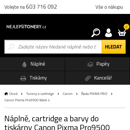
603 716 092
Vše o nákupu
Volejte na
0
Náplně
Papíry
Tiskárny
Kancelář
Úvod
Tonery a cartridge
Canon
Řada PIXMA PRO
Canon Pixma Pro9500 Mark ii
Náplně, cartridge a barvy do
tiskárny Canon Pixma Pro9500