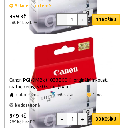
Skladem - externě
339 Kč
-
+
DO KOŠÍKU
280 Kč bez DPH
Canon PGI-9MBk (1033B001), originální inkoust,
matně černý, 530 stran (14 ml)
matně černá
530 stran
1 bod
Nedostupné
349 Kč
-
+
DO KOŠÍKU
289 Kč bez DPH