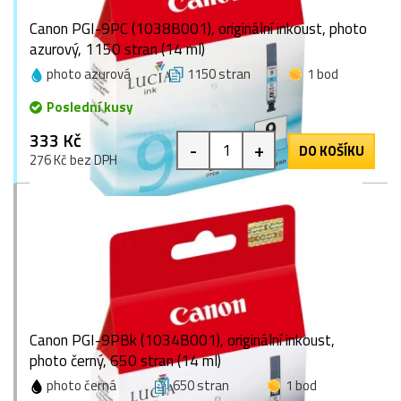
Canon PGI-9PC (1038B001), originální inkoust, photo
azurový, 1150 stran (14 ml)
photo azurová
1150 stran
1 bod
Poslední kusy
333 Kč
-
+
DO KOŠÍKU
276 Kč bez DPH
Canon PGI-9PBk (1034B001), originální inkoust,
photo černý, 650 stran (14 ml)
photo černá
650 stran
1 bod