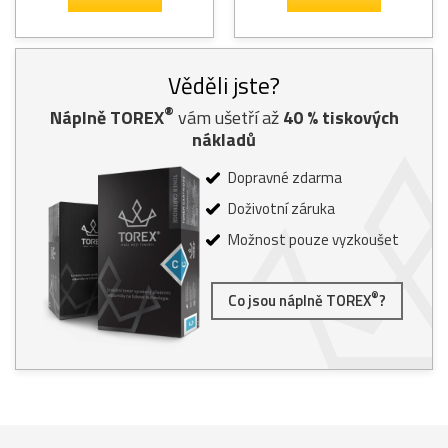
Věděli jste?
®
Náplně TOREX
vám ušetří až
40
% tiskových
nákladů
Dopravné zdarma
Doživotní záruka
Možnost pouze vyzkoušet
®
Co jsou náplně TOREX
?