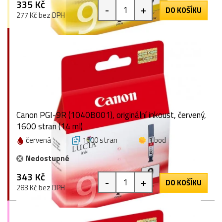
335 Kč
-
+
DO KOŠÍKU
277 Kč bez DPH
Canon PGI-9R (1040B001), originální inkoust, červený,
1600 stran (14 ml)
červená
1600 stran
1 bod
Nedostupné
343 Kč
-
+
DO KOŠÍKU
283 Kč bez DPH