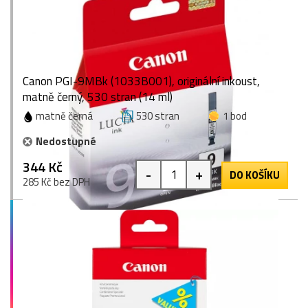
Canon PGI-9MBk (1033B001), originální inkoust,
matně černý, 530 stran (14 ml)
matně černá
530 stran
1 bod
Nedostupné
344 Kč
-
+
DO KOŠÍKU
285 Kč bez DPH