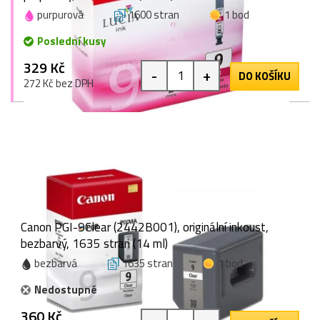
purpurová
1600 stran
1 bod
Poslední kusy
329 Kč
-
+
DO KOŠÍKU
272 Kč bez DPH
Canon PGI-9Clear (2442B001), originální inkoust,
bezbarvý, 1635 stran (14 ml)
bezbarvá
1635 stran
1 bod
Nedostupné
360 Kč