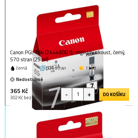
Canon PGI-7Bk (2444B001), originální inkoust, černý,
570 stran (25 ml)
černá
570 stran
1 bod
Nedostupné
365 Kč
-
+
DO KOŠÍKU
302 Kč bez DPH