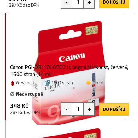
-
+
DO KOŠÍKU
297 Kč bez DPH
Canon PGI-9R (1040B001), originální inkoust, červený,
1600 stran (14 ml)
červená
1600 stran
1 bod
Nedostupné
348 Kč
-
+
DO KOŠÍKU
287 Kč bez DPH