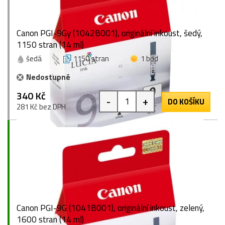
Canon PGI-9Gy (1042B001), originální inkoust, šedý,
1150 stran (14 ml)
šedá
1150 stran
1 bod
Nedostupné
340 Kč
-
+
DO KOŠÍKU
281 Kč bez DPH
Canon PGI-9G (1041B001), originální inkoust, zelený,
1600 stran (14 ml)