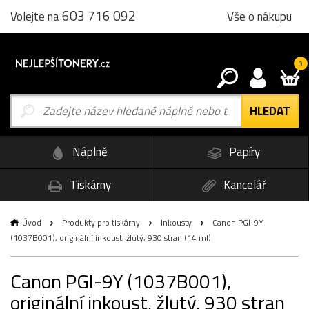
603 716 092
Vše o nákupu
Volejte na
0
Náplně
Papíry
Tiskárny
Kancelář
Úvod
Produkty pro tiskárny
Inkousty
Canon PGI-9Y
(1037B001), originální inkoust, žlutý, 930 stran (14 ml)
Canon PGI-9Y (1037B001),
originální inkoust, žlutý, 930 stran