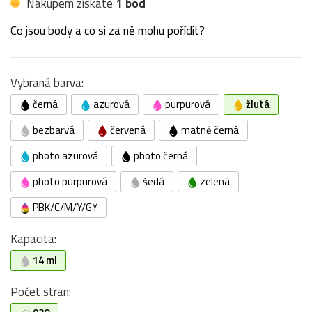
Nákupem získáte
1 bod
Co jsou body a co si za ně mohu pořídit?
Vybraná barva:
černá
azurová
purpurová
žlutá
bezbarvá
červená
matně černá
photo azurová
photo černá
photo purpurová
šedá
zelená
PBK/C/M/Y/GY
Kapacita:
14 ml
Počet stran: