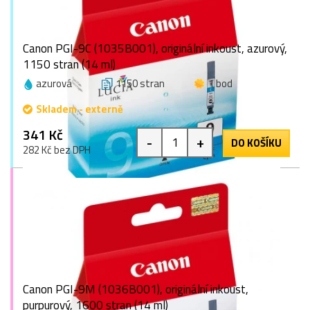
Canon PGI-9C (1035B001), originální inkoust, azurový,
1150 stran (14 ml)
azurová
1150 stran
1 bod
Skladem - externě
341 Kč
-
+
DO KOŠÍKU
282 Kč bez DPH
Canon PGI-9M (1036B001), originální inkoust,
purpurový, 1600 stran (14 ml)