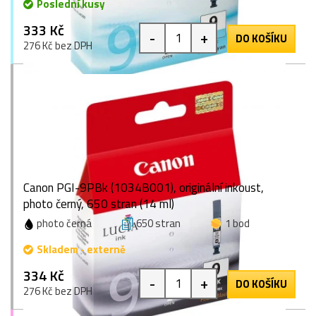
Poslední kusy
333 Kč
-
+
DO KOŠÍKU
276 Kč bez DPH
Canon PGI-9PBk (1034B001), originální inkoust,
photo černý, 650 stran (14 ml)
photo černá
650 stran
1 bod
Skladem - externě
334 Kč
-
+
DO KOŠÍKU
276 Kč bez DPH