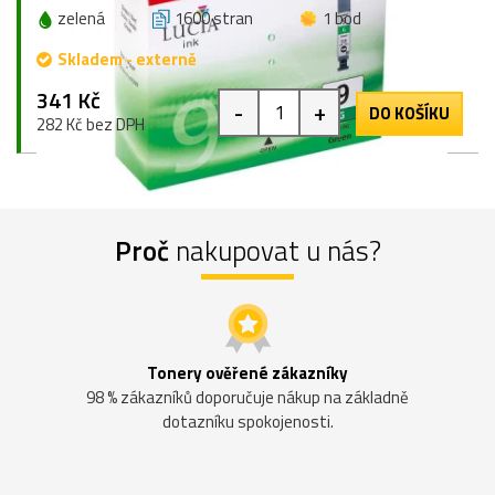
zelená
1600 stran
1 bod
Skladem - externě
341 Kč
-
+
DO KOŠÍKU
282 Kč bez DPH
Proč
nakupovat u nás?
Tonery ověřené zákazníky
98 % zákazníků doporučuje nákup na základně
dotazníku spokojenosti.