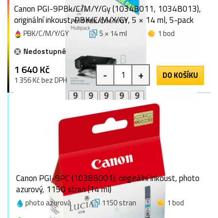
Canon PGI-9PBk/C/M/Y/Gy (1034B011, 1034B013),
originální inkoust, PBK/C/M/Y/GY, 5 × 14 ml, 5-pack
PBK/C/M/Y/GY
5 × 14 ml
1 bod
Nedostupné
1 640 Kč
-
+
DO KOŠÍKU
1 356 Kč bez DPH
Canon PGI-9PC (1038B001), originální inkoust, photo
azurový, 1150 stran (14 ml)
photo azurová
1150 stran
1 bod