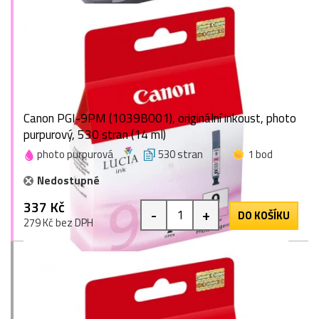
Canon PGI-9PM (1039B001), originální inkoust, photo
purpurový, 530 stran (14 ml)
photo purpurová
530 stran
1 bod
Nedostupné
337 Kč
-
+
DO KOŠÍKU
279 Kč bez DPH