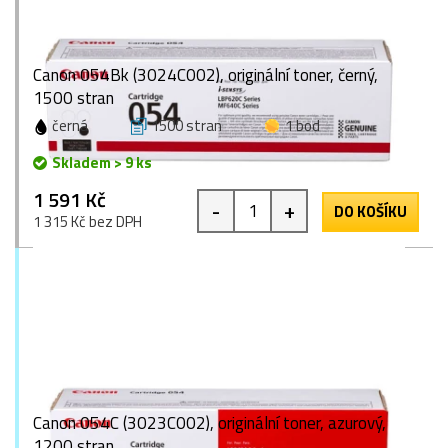
Canon 054Bk (3024C002), originální toner, černý,
1500 stran
černá
1500 stran
1 bod
Skladem > 9 ks
1 591 Kč
-
+
DO KOŠÍKU
1 315 Kč bez DPH
Canon 054C (3023C002), originální toner, azurový,
1200 stran