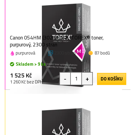
Canon 054HM (3026C002), TOREX® toner,
purpurový, 2300 stran
purpurová
2300 stran
87 bodů
Skladem > 9 ks
1 525 Kč
-
+
DO KOŠÍKU
1 260 Kč bez DPH