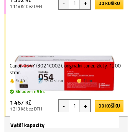
-
+
DO KOŠÍKU
1 118 Kč bez DPH
Canon 054Y (3021C002), originální toner, žlutý, 1200
stran
žlutá
1200 stran
1 bod
Skladem > 9 ks
1 467 Kč
-
+
DO KOŠÍKU
1 213 Kč bez DPH
Vyšší kapacity