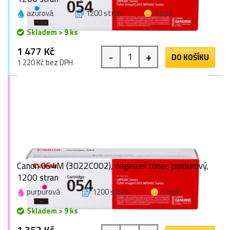
azurová
1200 stran
1 bod
Skladem > 9 ks
1 477 Kč
-
+
DO KOŠÍKU
1 220 Kč bez DPH
Canon 054M (3022C002), originální toner, purpurový,
1200 stran
purpurová
1200 stran
1 bod
Skladem > 9 ks
1 352 Kč