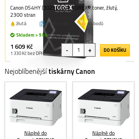
Canon 054HY (3025C002), TOREX® toner, žlutý,
2300 stran
žlutá
2300 stran
94 bodů
Skladem > 9 ks
1 609 Kč
-
+
DO KOŠÍKU
1 330 Kč bez DPH
Nejoblíbenější
tiskárny Canon
Náplně do
Náplně do