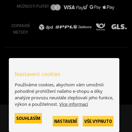
MOŽNOSTI PLATBY
DOPRAVNÍ
METODY
Nastavení cookies
Používáme cookies, abychom vám umožnili
pohodlné prohlížení našeho e-shopu a díky
analýze provozu neustále zlepšovali jeho funkce,
výkon a použitelnost.
Více informací
Česká republika
Slovensko
SOUHLASÍM
NASTAVENÍ
VŠE VYPNUTO
© 2026
Printonia s.r.o.
Všechna práva vyhrazena