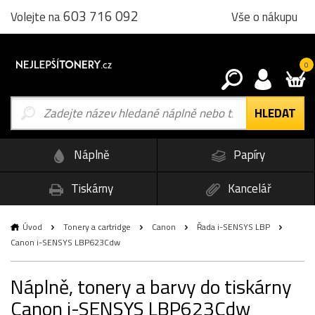
603 716 092
Vše o nákupu
Volejte na
0
Náplně
Papíry
Tiskárny
Kancelář
Úvod
Tonery a cartridge
Canon
Řada i-SENSYS LBP
Canon i-SENSYS LBP623Cdw
Náplně, tonery a barvy do tiskárny
Canon i-SENSYS LBP623Cdw