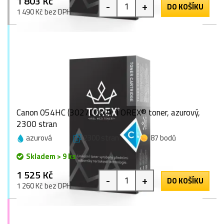
1 803 Kč
-
+
DO KOŠÍKU
1 490 Kč bez DPH
Canon 054HC (3027C002), TOREX® toner, azurový,
2300 stran
azurová
2300 stran
87 bodů
Skladem > 9 ks
1 525 Kč
-
+
DO KOŠÍKU
1 260 Kč bez DPH