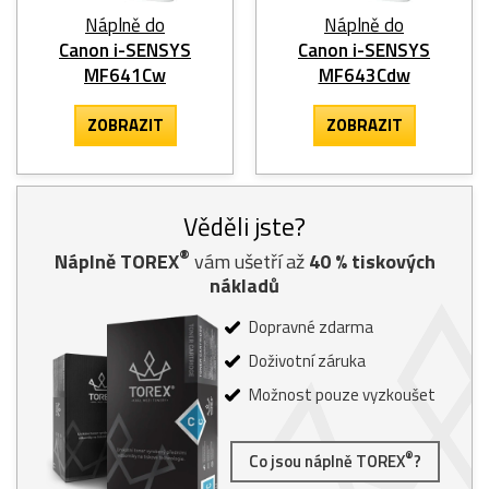
Náplně do
Náplně do
Canon i-SENSYS
Canon i-SENSYS
MF641Cw
MF643Cdw
ZOBRAZIT
ZOBRAZIT
Věděli jste?
®
Náplně TOREX
vám ušetří až
40
% tiskových
nákladů
Dopravné zdarma
Doživotní záruka
Možnost pouze vyzkoušet
®
Co jsou náplně TOREX
?