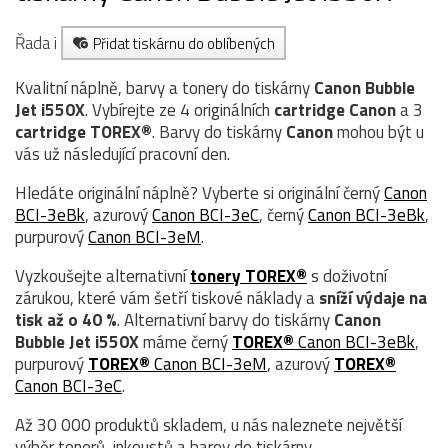
Řada i
Přidat tiskárnu do oblíbených
Kvalitní náplně, barvy a tonery do tiskárny
Canon Bubble
Jet i550X
. Vybírejte ze 4 originálních
cartridge
Canon
a 3
cartridge TOREX®
. Barvy do tiskárny
Canon
mohou být u
vás už následující pracovní den.
Hledáte originální náplně? Vyberte si originální černý
Canon
BCI-3eBk
, azurový
Canon BCI-3eC
, černý
Canon BCI-3eBk
,
purpurový
Canon BCI-3eM
.
Vyzkoušejte alternativní
tonery TOREX®
s doživotní
zárukou, které vám šetří tiskové náklady a
sníží výdaje na
tisk až o 40 %
. Alternativní barvy do tiskárny
Canon
Bubble Jet i550X
máme černý
TOREX®
Canon BCI-3eBk
,
purpurový
TOREX®
Canon BCI-3eM
, azurový
TOREX®
Canon BCI-3eC
.
Až 30 000 produktů skladem, u nás naleznete největší
výběr tonerů, inkoustů a barev do tiskárny.