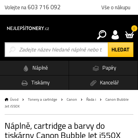
603 716 092
Vše o nákupu
Volejte na
0
Náplně
Papíry
Tiskárny
Kancelář
Úvod
Tonery a cartridge
Canon
Řada i
Canon Bubble
Jet i550X
Náplně, cartridge a barvy do
tiskárny Canon Bubble Jet i550X