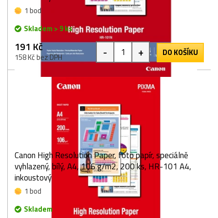
1 bod
Skladem > 9 ks
191 Kč
-
+
DO KOŠÍKU
158 Kč bez DPH
Canon High Resolution Paper, foto papír, speciálně
vyhlazený, bílý, A4, 106 g/m2, 200 ks, HR-101 A4,
inkoustový
1 bod
Skladem