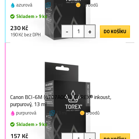
azurová
13 ml
13 bodů
Skladem > 9 ks
230 Kč
-
+
DO KOŠÍKU
190 Kč bez DPH
Canon BCI-6M (4707A002), TOREX® inkoust,
purpurový, 13 ml
purpurová
13 ml
5 bodů
Skladem > 9 ks
157 Kč