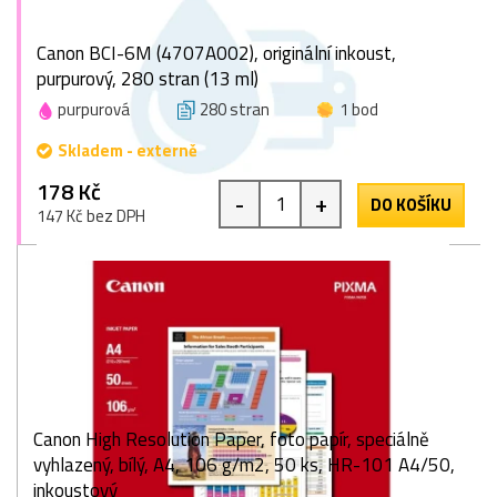
Canon BCI-6M (4707A002), originální inkoust,
purpurový, 280 stran (13 ml)
purpurová
280 stran
1 bod
Skladem - externě
178 Kč
-
+
DO KOŠÍKU
147 Kč bez DPH
Canon High Resolution Paper, foto papír, speciálně
vyhlazený, bílý, A4, 106 g/m2, 50 ks, HR-101 A4/50,
inkoustový