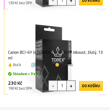
-
+
DO KOŠÍKU
130 Kč bez DPH
Canon BCI-6Y (4708A002), TOREX® inkoust, žlutý, 13
ml
žlutá
13 ml
13 bodů
Skladem > 9 ks
230 Kč
-
+
DO KOŠÍKU
190 Kč bez DPH