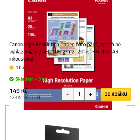
Canon High Resolution Paper, foto papír, speciálně
vyhlazený, bílý, A3, 106 g/m2, 20 ks, HR-101 A3,
inkoustový
1 bod
Skladem > 9 ks
149 Kč
-
+
DO KOŠÍKU
123 Kč bez DPH