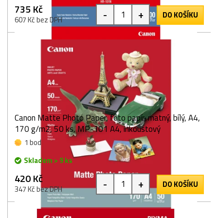
735 Kč
-
+
DO KOŠÍKU
607 Kč bez DPH
Canon Matte Photo Paper, foto papír, matný, bílý, A4,
170 g/m2, 50 ks, MP-101 A4, inkoustový
1 bod
Skladem > 9 ks
420 Kč
-
+
DO KOŠÍKU
347 Kč bez DPH