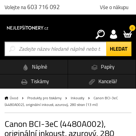
603 716 092
Vše o nákupu
Volejte na
0
Náplně
Papíry
Tiskárny
Kancelář
Úvod
Produkty pro tiskárny
Inkousty
Canon BCI-3eC
(4480A002), originální inkoust, azurový, 280 stran (13 ml)
Canon BCI-3eC (4480A002),
originální inkoust, azurový, 280