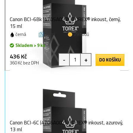
Canon BCI-6Bk (4705A002), TOREX® inkoust, černý,
15 ml
černá
15 ml
29 bodů
Skladem > 9 ks
436 Kč
-
+
DO KOŠÍKU
360 Kč bez DPH
Canon BCI-6C (4706A002), TOREX® inkoust, azurový,
13 ml