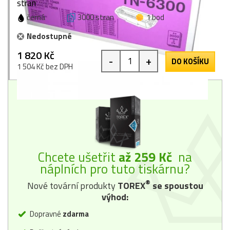
stran
černá
3000 stran
1 bod
Nedostupné
1 820 Kč
-
+
DO KOŠÍKU
1 504 Kč bez DPH
Chcete ušetřit
až 259 Kč
na
náplních pro tuto tiskárnu?
®
Nové tovární produkty
TOREX
se spoustou
výhod:
Dopravné
zdarma