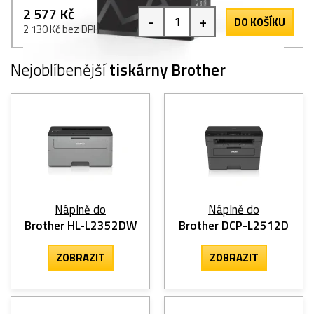
2 577 Kč
-
+
DO KOŠÍKU
2 130 Kč bez DPH
Nejoblíbenější
tiskárny Brother
Náplně do
Náplně do
Brother HL-L2352DW
Brother DCP-L2512D
ZOBRAZIT
ZOBRAZIT