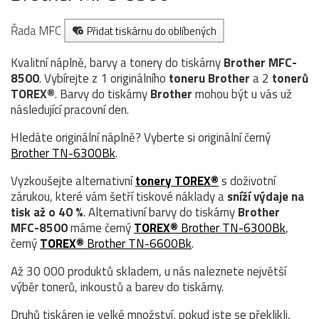
Řada MFC
Přidat tiskárnu do oblíbených
Kvalitní náplně, barvy a tonery do tiskárny
Brother MFC-
8500
. Vybírejte z 1 originálního
toneru
Brother
a 2
tonerů
TOREX®
. Barvy do tiskárny
Brother
mohou být u vás už
následující pracovní den.
Hledáte originální náplně? Vyberte si originální černý
Brother TN-6300Bk
.
Vyzkoušejte alternativní
tonery TOREX®
s doživotní
zárukou, které vám šetří tiskové náklady a
sníží výdaje na
tisk až o 40 %
. Alternativní barvy do tiskárny
Brother
MFC-8500
máme černý
TOREX®
Brother TN-6300Bk
,
černý
TOREX®
Brother TN-6600Bk
.
Až 30 000 produktů skladem, u nás naleznete největší
výběr tonerů, inkoustů a barev do tiskárny.
Druhů tiskáren je velké množství, pokud jste se překlikli,