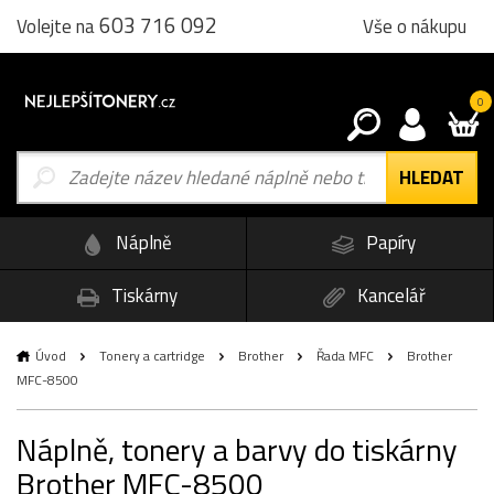
603 716 092
Vše o nákupu
Volejte na
0
Náplně
Papíry
Tiskárny
Kancelář
Úvod
Tonery a cartridge
Brother
Řada MFC
Brother
MFC-8500
Náplně, tonery a barvy do tiskárny
Brother MFC-8500