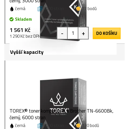
černý, 3000 stran
černá
3000 stran
77 bodů
Skladem
1 561 Kč
-
+
DO KOŠÍKU
1 290 Kč bez DPH
Vyšší kapacity
TOREX® toner kompatibilní s Brother TN-6600Bk,
černý, 6000 stran
černá
6000 stran
130 bodů