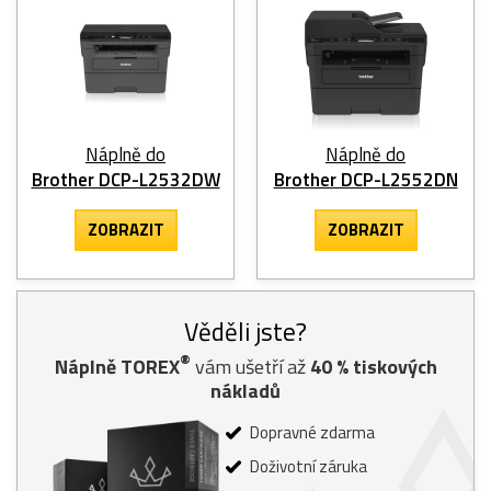
Náplně do
Náplně do
Brother DCP-L2532DW
Brother DCP-L2552DN
ZOBRAZIT
ZOBRAZIT
Věděli jste?
®
Náplně TOREX
vám ušetří až
40
% tiskových
nákladů
Dopravné zdarma
Doživotní záruka