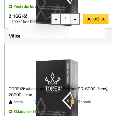
Poslední kus
2 166 Kč
-
+
DO KOŠÍKU
1 790 Kč bez DPH
Válce
TOREX® válec kompatibilní s Brother DR-6000, černý,
20000 stran
černá
20000 stran
157 bodů
Skladem > 9 ks