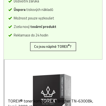
Doživotní záruka
Úspora
tiskových nákladů
Možnost pouze vyzkoušet
Zcela nový
tovární produkt
Reklamace do 24 hodin
®
Co jsou náplně TOREX
?
TOREX® toner kompatibilní s Brother TN-6300Bk,