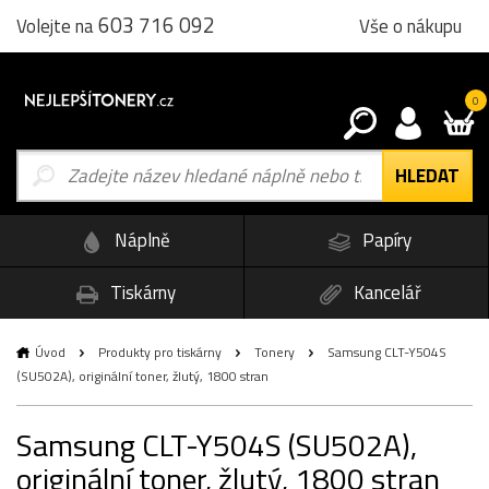
603 716 092
Vše o nákupu
Volejte na
0
Náplně
Papíry
Tiskárny
Kancelář
Úvod
Produkty pro tiskárny
Tonery
Samsung CLT-Y504S
(SU502A), originální toner, žlutý, 1800 stran
Samsung CLT-Y504S (SU502A),
originální toner, žlutý, 1800 stran