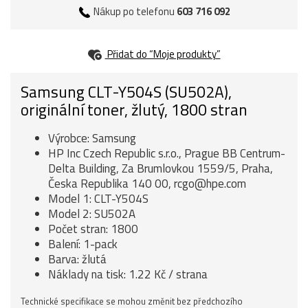
Nákup po telefonu
603 716 092
Přidat do “Moje produkty”
Samsung CLT-Y504S (SU502A),
originální toner, žlutý, 1800 stran
Výrobce: Samsung
HP Inc Czech Republic s.r.o., Prague BB Centrum-
Delta Building, Za Brumlovkou 1559/5, Praha,
Česka Republika 140 00, rcgo@hpe.com
Model 1: CLT-Y504S
Model 2: SU502A
Počet stran: 1800
Balení: 1-pack
Barva: žlutá
Náklady na tisk: 1.22 Kč / strana
Technické specifikace se mohou změnit bez předchozího