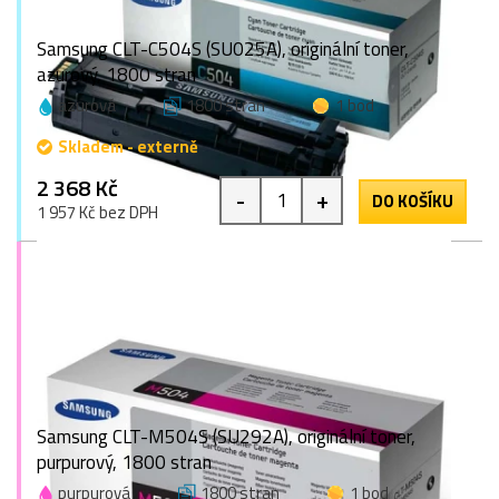
Samsung CLT-C504S (SU025A), originální toner,
azurový, 1800 stran
azurová
1800 stran
1 bod
Skladem - externě
2 368 Kč
-
+
DO KOŠÍKU
1 957 Kč bez DPH
Samsung CLT-M504S (SU292A), originální toner,
purpurový, 1800 stran
purpurová
1800 stran
1 bod