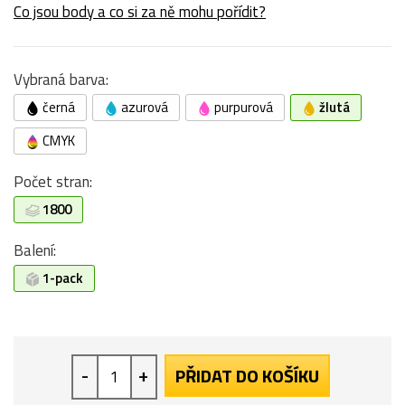
Co jsou body a co si za ně mohu pořídit?
Vybraná barva:
černá
azurová
purpurová
žlutá
CMYK
Počet stran:
1800
Balení:
1-pack
-
+
PŘIDAT DO KOŠÍKU