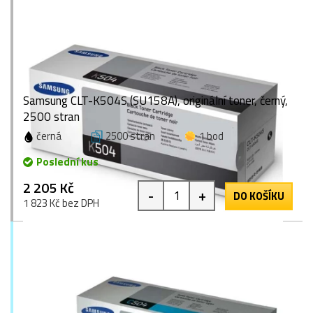
Samsung CLT-K504S (SU158A), originální toner, černý,
2500 stran
černá
2500 stran
1 bod
Poslední kus
2 205 Kč
-
+
DO KOŠÍKU
1 823 Kč bez DPH