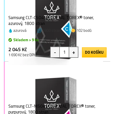
Samsung CLT-C504S (SU025A), TOREX® toner,
azurový, 1800 stran
azurová
1800 stran
102 bodů
Skladem > 9 ks
2 045 Kč
-
+
DO KOŠÍKU
1 690 Kč bez DPH
Samsung CLT-M504S (SU292A), TOREX® toner,
purpurový, 1800 stran