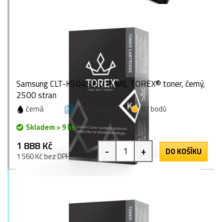
Samsung CLT-K504S (SU158A), TOREX® toner, černý,
2500 stran
černá
2500 stran
87 bodů
Skladem > 9 ks
1 888 Kč
-
+
DO KOŠÍKU
1 560 Kč bez DPH