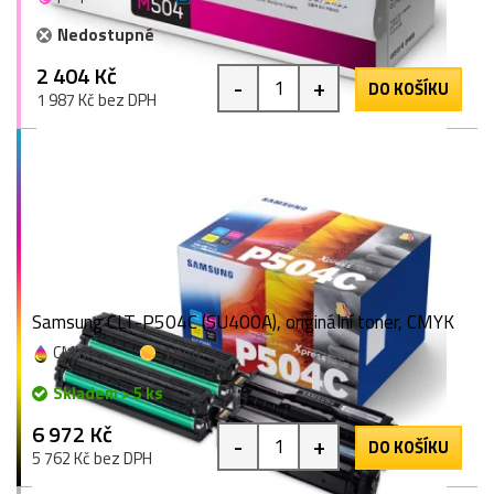
Nedostupné
2 404 Kč
-
+
DO KOŠÍKU
1 987 Kč bez DPH
Samsung CLT-P504C (SU400A), originální toner, CMYK
CMYK
1 bod
Skladem > 5 ks
6 972 Kč
-
+
DO KOŠÍKU
5 762 Kč bez DPH