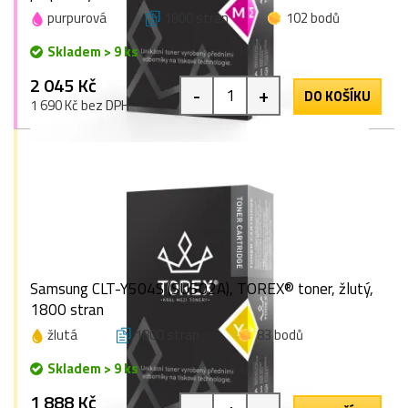
purpurová
1800 stran
102 bodů
Skladem > 9 ks
2 045 Kč
-
+
DO KOŠÍKU
1 690 Kč bez DPH
Samsung CLT-Y504S (SU502A), TOREX® toner, žlutý,
1800 stran
žlutá
1800 stran
83 bodů
Skladem > 9 ks
1 888 Kč