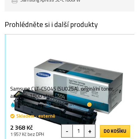
Prohlédněte si i další produkty
Samsung CLT-C504S (SU025A), originální toner,
azurový, 1800 stran
azurová
1800 stran
1 bod
Skladem - externě
2 368 Kč
-
+
DO KOŠÍKU
1 957 Kč bez DPH