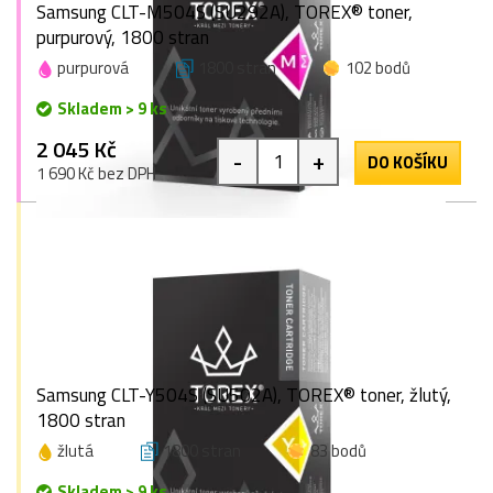
Samsung CLT-M504S (SU292A), TOREX® toner,
purpurový, 1800 stran
purpurová
1800 stran
102 bodů
Skladem > 9 ks
2 045 Kč
-
+
DO KOŠÍKU
1 690 Kč bez DPH
Samsung CLT-Y504S (SU502A), TOREX® toner, žlutý,
1800 stran
žlutá
1800 stran
83 bodů
Skladem > 9 ks