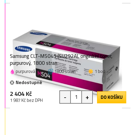
Samsung CLT-M504S (SU292A), originální toner,
purpurový, 1800 stran
purpurová
1800 stran
1 bod
Nedostupné
2 404 Kč
-
+
DO KOŠÍKU
1 987 Kč bez DPH