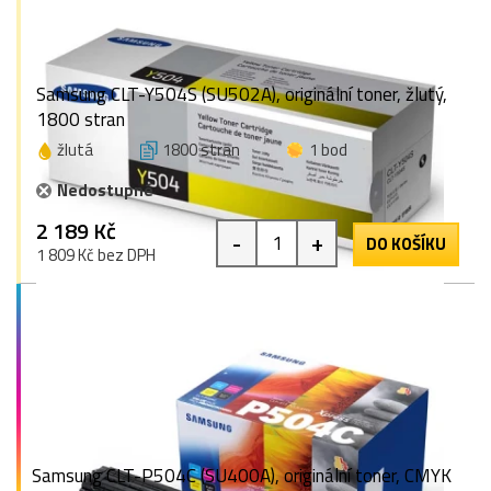
Samsung CLT-Y504S (SU502A), originální toner, žlutý,
1800 stran
žlutá
1800 stran
1 bod
Nedostupné
2 189 Kč
-
+
DO KOŠÍKU
1 809 Kč bez DPH
Samsung CLT-P504C (SU400A), originální toner, CMYK