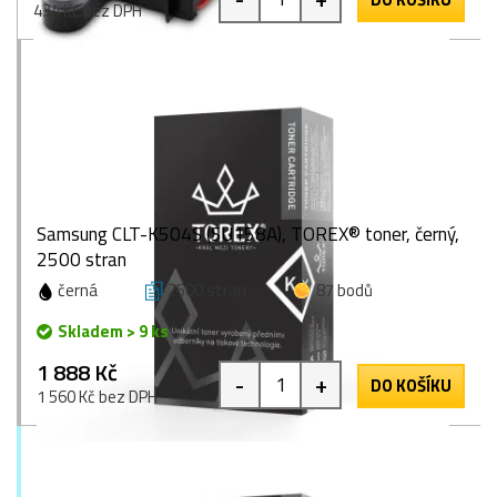
434 Kč bez DPH
Samsung CLT-K504S (SU158A), TOREX® toner, černý,
2500 stran
černá
2500 stran
87 bodů
Skladem > 9 ks
1 888 Kč
-
+
DO KOŠÍKU
1 560 Kč bez DPH