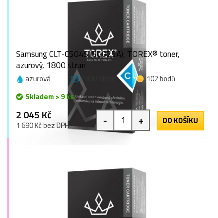
Samsung CLT-C504S (SU025A), TOREX® toner,
azurový, 1800 stran
azurová
1800 stran
102 bodů
Skladem > 9 ks
2 045 Kč
-
+
DO KOŠÍKU
1 690 Kč bez DPH