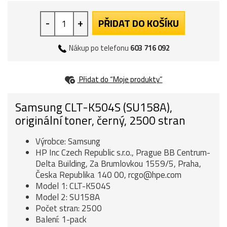
-
+
PŘIDAT DO KOŠÍKU
Nákup po telefonu
603 716 092
Přidat do “Moje produkty”
Samsung CLT-K504S (SU158A),
originální toner, černý, 2500 stran
Výrobce: Samsung
HP Inc Czech Republic s.r.o., Prague BB Centrum-
Delta Building, Za Brumlovkou 1559/5, Praha,
Česka Republika 140 00, rcgo@hpe.com
Model 1: CLT-K504S
Model 2: SU158A
Počet stran: 2500
Balení: 1-pack