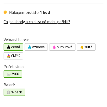
Nákupem získáte
1 bod
Co jsou body a co si za ně mohu pořídit?
Vybraná barva:
černá
azurová
purpurová
žlutá
CMYK
Počet stran:
2500
Balení:
1-pack