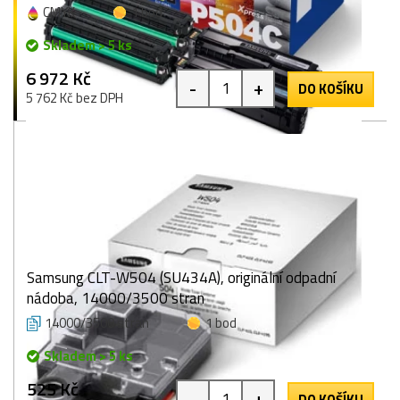
CMYK
1 bod
Skladem > 5 ks
6 972 Kč
-
+
DO KOŠÍKU
5 762 Kč bez DPH
Samsung CLT-W504 (SU434A), originální odpadní
nádoba, 14000/3500 stran
14000/3500 stran
1 bod
Skladem > 5 ks
525 Kč
-
+
DO KOŠÍKU