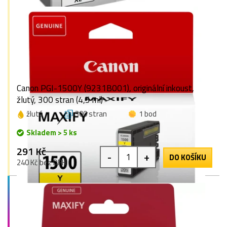
Canon PGI-1500Y (9231B001), originální inkoust,
žlutý, 300 stran (4,5 ml)
žlutá
300 stran
1 bod
Skladem > 5 ks
291 Kč
-
+
DO KOŠÍKU
240 Kč bez DPH