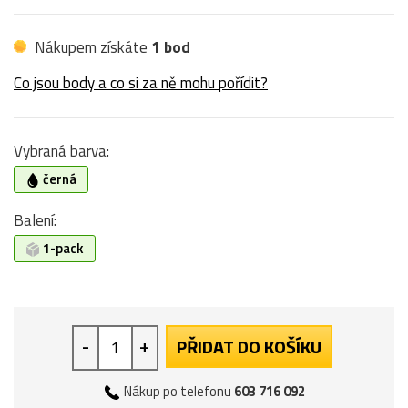
Nákupem získáte
1 bod
Co jsou body a co si za ně mohu pořídit?
Vybraná barva:
černá
Balení:
1-pack
-
+
PŘIDAT DO KOŠÍKU
Nákup po telefonu
603 716 092