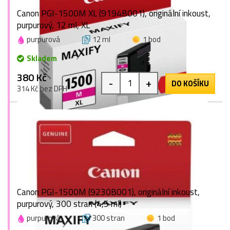
Canon PGI-1500M XL (9194B001), originální inkoust,
purpurový, 12 ml, XL
purpurová
12 ml
1 bod
Skladem
380 Kč
-
+
DO KOŠÍKU
314 Kč bez DPH
Canon PGI-1500M (9230B001), originální inkoust,
purpurový, 300 stran (4,5 ml)
purpurová
300 stran
1 bod