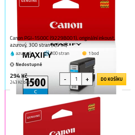
Canon PGI-1500C (9229B001), originální inkoust,
azurový, 300 stran (4,5 ml)
azurová
300 stran
1 bod
Nedostupné
294 Kč
-
+
DO KOŠÍKU
243 Kč bez DPH