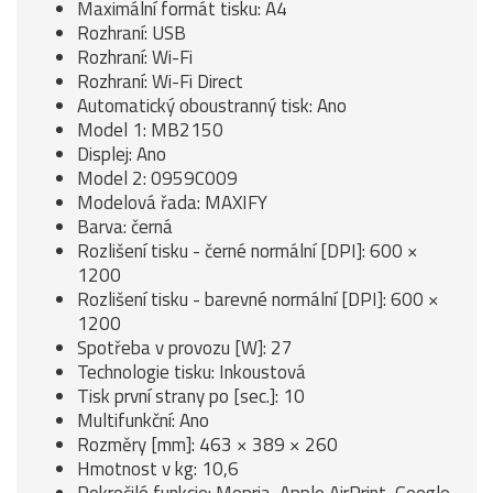
Maximální formát tisku: A4
Rozhraní: USB
Rozhraní: Wi-Fi
Rozhraní: Wi-Fi Direct
Automatický oboustranný tisk: Ano
Model 1: MB2150
Displej: Ano
Model 2: 0959C009
Modelová řada: MAXIFY
Barva: černá
Rozlišení tisku - černé normální [DPI]: 600 ×
1200
Rozlišení tisku - barevné normální [DPI]: 600 ×
1200
Spotřeba v provozu [W]: 27
Technologie tisku: Inkoustová
Tisk první strany po [sec.]: 10
Multifunkční: Ano
Rozměry [mm]: 463 × 389 × 260
Hmotnost v kg: 10,6
Pokročilé funkcie: Mopria, Apple AirPrint, Google