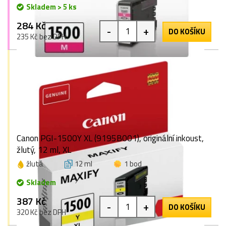
Skladem > 5 ks
284 Kč
-
+
DO KOŠÍKU
235 Kč bez DPH
Canon PGI-1500Y XL (9195B001), originální inkoust,
žlutý, 12 ml, XL
žlutá
12 ml
1 bod
Skladem
387 Kč
-
+
DO KOŠÍKU
320 Kč bez DPH