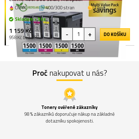
CMYK
400/300 stran
1 bod
Skladem > 9 ks
1 159 Kč
-
+
DO KOŠÍKU
958 Kč bez DPH
Proč
nakupovat u nás?
Tonery ověřené zákazníky
98 % zákazníků doporučuje nákup na základně
dotazníku spokojenosti.