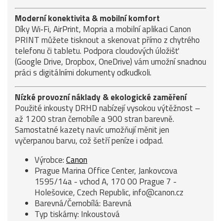
Moderní konektivita & mobilní komfort
Díky Wi‑Fi, AirPrint, Mopria a mobilní aplikaci Canon
PRINT můžete tisknout a skenovat přímo z chytrého
telefonu či tabletu. Podpora cloudových úložišť
(Google Drive, Dropbox, OneDrive) vám umožní snadnou
práci s digitálními dokumenty odkudkoli.
Nízké provozní náklady & ekologické zaměření
Použité inkousty DRHD nabízejí vysokou výtěžnost –
až 1 200 stran černobíle a 900 stran barevně.
Samostatné kazety navíc umožňují měnit jen
vyčerpanou barvu, což šetří peníze i odpad.
Výrobce:
Canon
Prague Marina Office Center, Jankovcova
1595/14a - vchod A, 170 00 Prague 7 -
Holešovice, Czech Republic, info@canon.cz
Barevná/Černobílá: Barevná
Typ tiskárny: Inkoustová