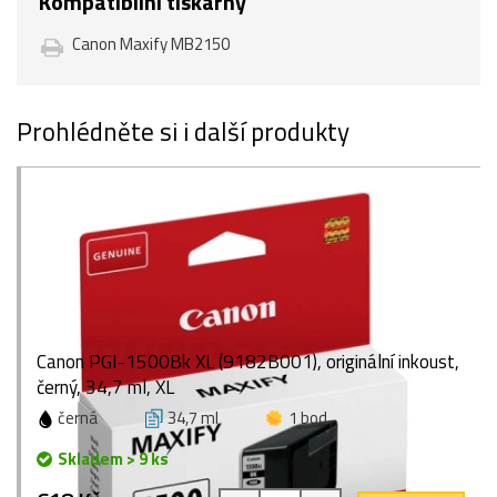
Kompatibilní tiskárny
Canon Maxify MB2150
Prohlédněte si i další produkty
Canon PGI-1500Bk XL (9182B001), originální inkoust,
černý, 34,7 ml, XL
černá
34,7 ml
1 bod
Skladem > 9 ks