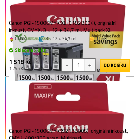
Canon PGI-1500CMYK XL (9182B004), originální
inkoust, CMYK, 3 × 12 + 34,7 ml, Multipack XL
CMYK
3 × 12 + 34,7 ml
1 bod
Skladem > 9 ks
1 518 Kč
-
+
DO KOŠÍKU
1 255 Kč bez DPH
Canon PGI-1500CMYK (9218B005), originální inkoust,
CMYK, 400/300 stran, Multipack