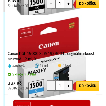
618 Kč
-
+
DO KOŠÍKU
511 Kč bez DPH
Canon PGI-1500C XL (9193B001), originální inkoust,
azurový, 12 ml, XL
azurová
12 ml
1 bod
Skladem > 9 ks
387 Kč
-
+
DO KOŠÍKU
320 Kč bez DPH