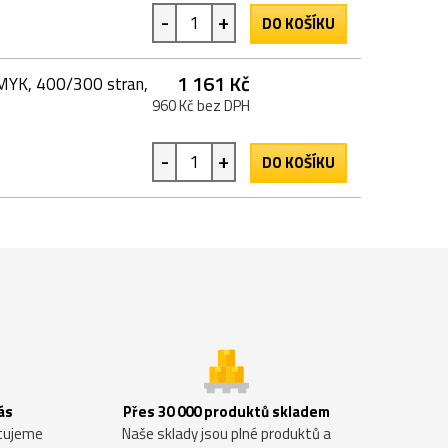
-
+
DO KOŠÍKU
1 161 Kč
CMYK, 400/300 stran,
960 Kč bez DPH
-
+
DO KOŠÍKU
ás
Přes 30 000 produktů skladem
ntujeme
Naše sklady jsou plné produktů a