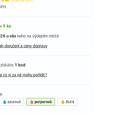
včetně DPH
DPH
> 5 ks
26 u vás
nebo na výdejním místě
ín doručení a ceny dopravy
získáte
1 bod
a co si za ně mohu pořídit?
a:
azurová
purpurová
žlutá