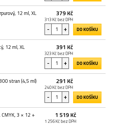
379 Kč
purový, 12 ml, XL
313 Kč bez DPH
-
+
DO KOŠÍKU
391 Kč
ý, 12 ml, XL
323 Kč bez DPH
-
+
DO KOŠÍKU
291 Kč
300 stran (4,5 ml)
240 Kč bez DPH
-
+
DO KOŠÍKU
1 519 Kč
, CMYK, 3 × 12 +
1 256 Kč bez DPH