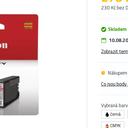
230 Kč bez 
Skladem 
10.08.20
Zobrazit term
Nákupem 
Co jsou body 
Vybraná barv
černá
CMYK