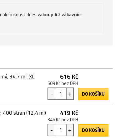
inální inkoust dnes
zakoupili 2 zákazníci
616 Kč
rný, 34,7 ml, XL
509 Kč bez DPH
-
+
DO KOŠÍKU
419 Kč
, 400 stran (12,4 ml)
346 Kč bez DPH
-
+
DO KOŠÍKU