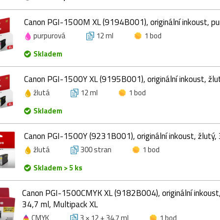
Canon PGI-1500M XL (9194B001), originální inkoust, pur
purpurová
12 ml
1 bod
Skladem
Canon PGI-1500Y XL (9195B001), originální inkoust, žlut
žlutá
12 ml
1 bod
Skladem
Canon PGI-1500Y (9231B001), originální inkoust, žlutý, 
žlutá
300 stran
1 bod
Skladem > 5 ks
Canon PGI-1500CMYK XL (9182B004), originální inkoust
34,7 ml, Multipack XL
CMYK
3 × 12 + 34,7 ml
1 bod