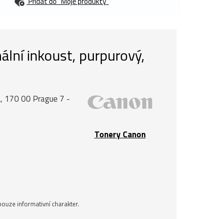
Přidat do “Moje produkty”
lní inkoust, purpurový,
, 170 00 Prague 7 -
Tonery Canon
ouze informativní charakter.