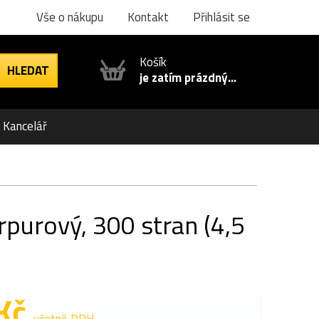
Vše o nákupu
Kontakt
Přihlásit se
Košík
je zatím prázdný...
Kancelář
purový, 300 stran (4,5
Kč