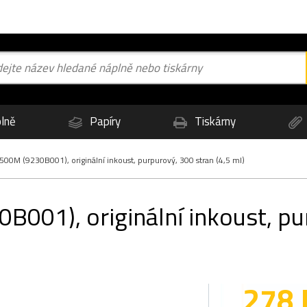
lně
Papíry
Tiskárny
00M (9230B001), originální inkoust, purpurový, 300 stran (4,5 ml)
001), originální inkoust, pur
278 