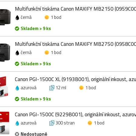
Multifunkční tiskárna Canon MAXIFY MB2150 (0959C0
černá
1 bod
Skladem > 9 ks
Multifunkční tiskárna Canon MAXIFY MB2750 (0958C0
černá
1 bod
Skladem > 9 ks
Canon PGI-1500C XL (9193B001), originální inkoust, azu
azurová
12 ml
1 bod
Skladem > 9 ks
Canon PGI-1500C (9229B001), originální inkoust, azurový
azurová
300 stran
1 bod
Nedostupné