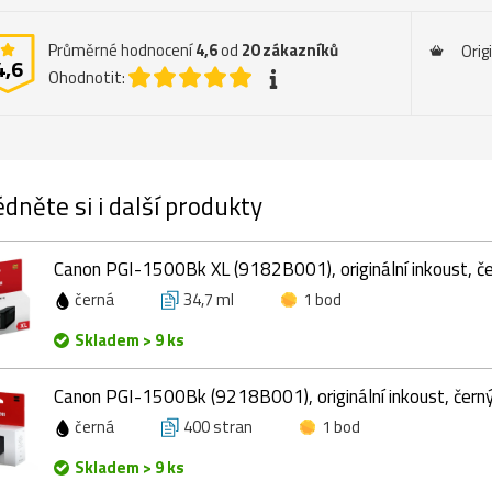
Průměrné hodnocení
4,6
od
20
zákazníků
Orig
4,6
Ohodnotit:
dněte si i další produkty
Canon PGI-1500Bk XL (9182B001), originální inkoust, če
černá
34,7 ml
1 bod
Skladem > 9 ks
Canon PGI-1500Bk (9218B001), originální inkoust, černý
černá
400 stran
1 bod
Skladem > 9 ks