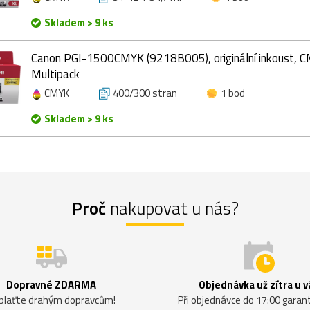
Skladem > 9 ks
Canon PGI-1500CMYK (9218B005), originální inkoust, 
Multipack
CMYK
400/300 stran
1 bod
Skladem > 9 ks
Proč
nakupovat u nás?
Dopravné ZDARMA
Objednávka už zítra u v
plaťte drahým dopravcům!
Při objednávce do 17:00 gara