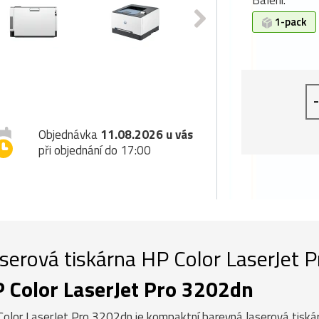
Balení:
1-pack
-
Objednávka
11.08.2026 u vás
při objednání do 17:00
serová tiskárna HP Color LaserJet
 Color LaserJet Pro 3202dn
olor LaserJet Pro 3202dn je kompaktní barevná laserová tiská