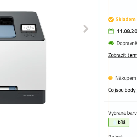
Skladem 
11.08.20
Dopravn
Zobrazit term
Nákupem 
Co jsou body 
Vybraná barv
bílá