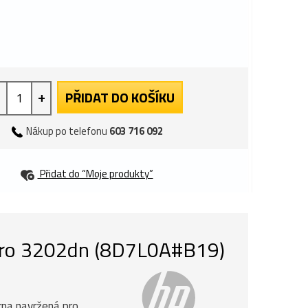
+
PŘIDAT DO KOŠÍKU
Nákup po telefonu
603 716 092
Přidat do “Moje produkty”
 Pro 3202dn (8D7L0A#B19)
rna navržená pro