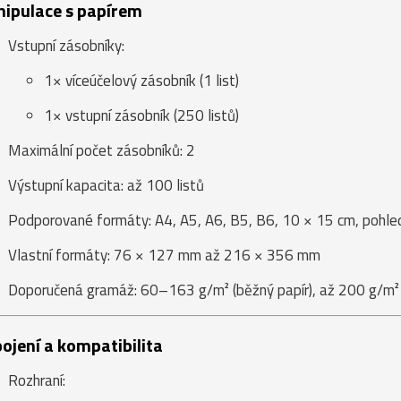
ipulace s papírem
Vstupní zásobníky:
1× víceúčelový zásobník (1 list)
1× vstupní zásobník (250 listů)
Maximální počet zásobníků: 2
Výstupní kapacita: až 100 listů
Podporované formáty: A4, A5, A6, B5, B6, 10 × 15 cm, pohledn
Vlastní formáty: 76 × 127 mm až 216 × 356 mm
Doporučená gramáž: 60–163 g/m² (běžný papír), až 200 g/m² (
pojení a kompatibilita
Rozhraní: