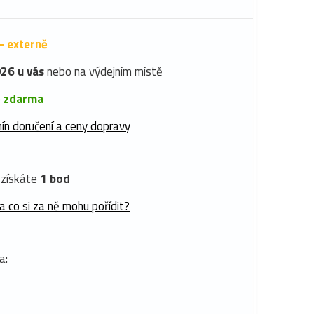
- externě
26 u vás
nebo na výdejním místě
é
zdarma
ín doručení a ceny dopravy
získáte
1 bod
a co si za ně mohu pořídit?
a: