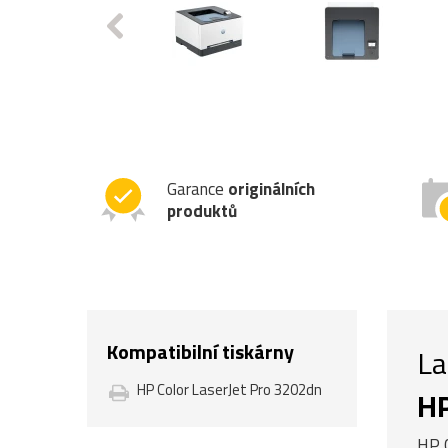
Garance
originálních
produktů
Kompatibilní tiskárny
La
HP Color LaserJet Pro 3202dn
HP
HP C