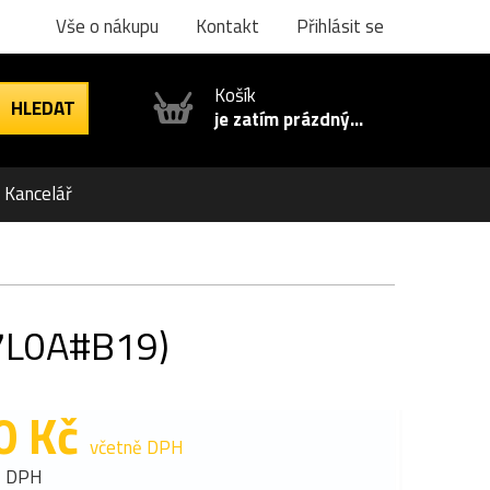
Vše o nákupu
Kontakt
Přihlásit se
Košík
je zatím prázdný...
Kancelář
D7L0A#B19)
0 Kč
včetně DPH
z DPH