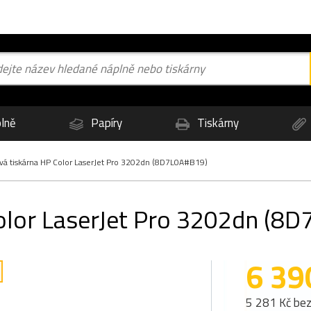
lně
Papíry
Tiskárny
vá tiskárna HP Color LaserJet Pro 3202dn (8D7L0A#B19)
olor LaserJet Pro 3202dn (8
6 39
5 281 Kč be