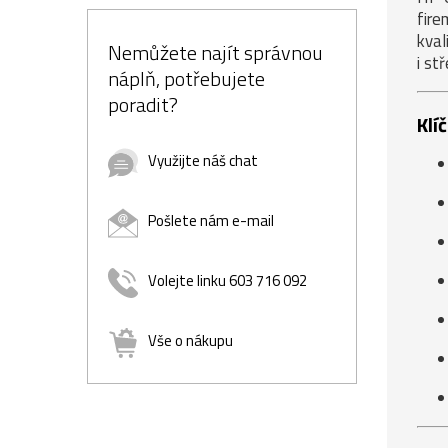
fire
kval
Nemůžete najít správnou
i st
náplň, potřebujete
poradit?
Klí
Využijte náš chat
Pošlete nám e-mail
Volejte linku 603 716 092
Vše o nákupu