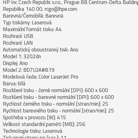
HP Inc Czech Republic s.r.o., Prague BB Centrum-Delta Build
Republika 140 00, rcgo@hpe.com
Barevná/Černobílá: Barevná
Typ tiskárny: Laserová
Maximální formát tisku: A4
Rozhraní: USB
Rozhraní: LAN
Automatický oboustranný tisk: Ano
Model 1: 3202dn
Displej: Ano
Model 2: 8D7L0A#B19
Modelová řada: Color LaserJet Pro
Barva: bílá
Rozlišení tisku - černé normální [DPI]: 600 x 600
Rozlišení tisku - barevné normální [DPI]: 600 x 600
Rychlost černého tisku - normální [stran/min]: 25
Rychlost barevného tisku - normální [stran/min]: 25
Spotřeba v provozu [W]: 415
Velikost standardní paměti [MB]: 256
Technologie tisku: Laserová
Tisk první strany po [sec.]: 11