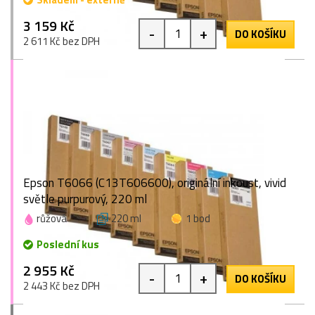
3 159 Kč
-
+
DO KOŠÍKU
2 611 Kč bez DPH
Epson T6066 (C13T606600), originální inkoust, vivid
světle purpurový, 220 ml
růžová
220 ml
1 bod
Poslední kus
2 955 Kč
-
+
DO KOŠÍKU
2 443 Kč bez DPH