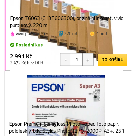
Epson T6063 (C13T606300), originální inkoust, vivid
purpurový, 220 ml
vivid purpurová
220 ml
1 bod
Poslední kus
2 991 Kč
-
+
DO KOŠÍKU
2 472 Kč bez DPH
Epson Premium Semigloss Photo Paper, foto papír,
pololesklý, bílý, Stylus Photo 1270, 2000P, A3+, 251