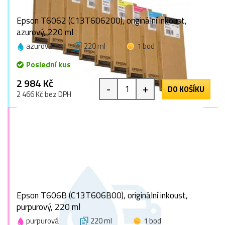
Epson T6062 (C13T606200), originální inkoust,
azurový, 220 ml
azurová
220 ml
1 bod
Poslední kus
2 984 Kč
-
+
DO KOŠÍKU
2 466 Kč bez DPH
Epson T606B (C13T606B00), originální inkoust,
purpurový, 220 ml
purpurová
220 ml
1 bod