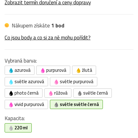
Zobrazit termín doručení a ceny dopravy
Nákupem získáte
1 bod
Co jsou body a co si za ně mohu pořídit?
Vybraná barva:
azurová
purpurová
žlutá
světle azurová
světle purpurová
photo černá
růžová
světle černá
vivid purpurová
světle světle černá
Kapacita:
220 ml