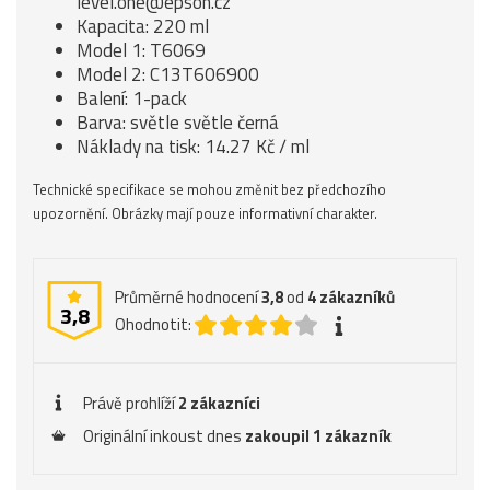
level.one@epson.cz
Kapacita: 220 ml
Model 1: T6069
Model 2: C13T606900
Balení: 1-pack
Barva: světle světle černá
Náklady na tisk: 14.27 Kč / ml
Technické specifikace se mohou změnit bez předchozího
upozornění. Obrázky mají pouze informativní charakter.
Průměrné hodnocení
3,8
od
4
zákazníků
3,8
Ohodnotit:
Právě prohlíží
2 zákazníci
Originální inkoust dnes
zakoupil 1 zákazník