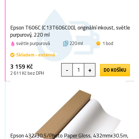
Epson T606C (C13T606C00), originální inkoust, světle
purpurový, 220 ml
světle purpurová
220 ml
1 bod
Skladem - externě
3 159 Kč
-
+
DO KOŠÍKU
2 611 Kč bez DPH
Epson 432/30.5/Photo Paper Gloss, 432mmx30.5m,