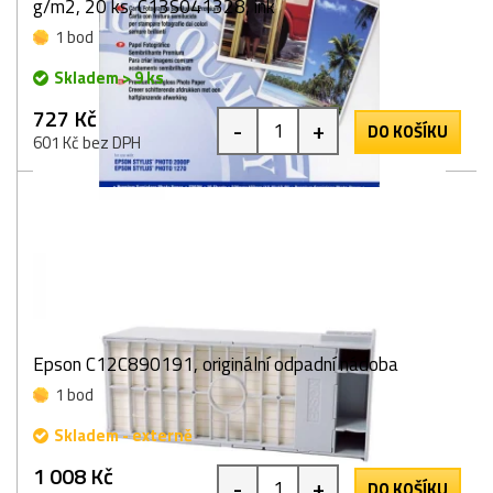
g/m2, 20 ks, C13S041328, ink
1 bod
Skladem > 9 ks
727 Kč
-
+
DO KOŠÍKU
601 Kč bez DPH
Epson C12C890191, originální odpadní nádoba
1 bod
Skladem - externě
1 008 Kč
-
+
DO KOŠÍKU