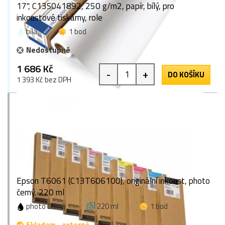
17", C13S041892, 250 g/m2, papír, bílý, pro
inkoustové tiskárny, role
bílá
1 bod
Nedostupné
1 686 Kč
-
+
DO KOŠÍKU
1 393 Kč bez DPH
Epson T6061 (C13T606100), originální inkoust, photo
černý, 220 ml
photo černá
220 ml
1 bod
Skladem - externě