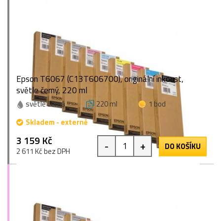
Epson T6067 (C13T606700), originální inkoust,
světle černý, 220 ml
světle černá
220 ml
1 bod
Skladem - externě
3 159 Kč
-
+
DO KOŠÍKU
2 611 Kč bez DPH