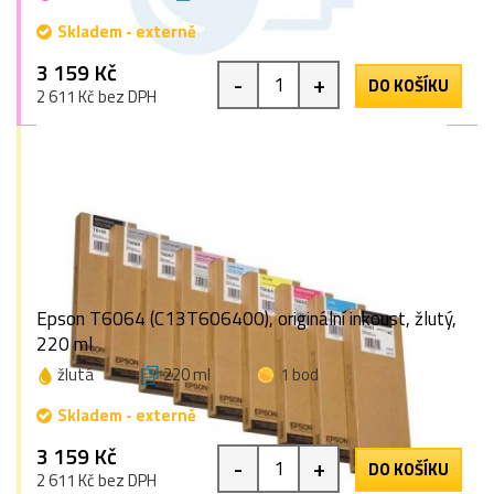
Skladem - externě
3 159 Kč
-
+
DO KOŠÍKU
2 611 Kč bez DPH
Epson T6064 (C13T606400), originální inkoust, žlutý,
220 ml
žlutá
220 ml
1 bod
Skladem - externě
3 159 Kč
-
+
DO KOŠÍKU
2 611 Kč bez DPH