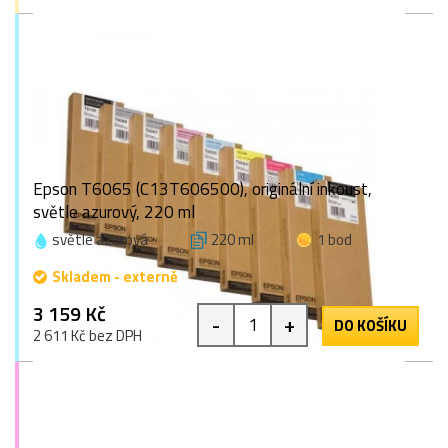
Epson T6065 (C13T606500), originální inkoust,
světle azurový, 220 ml
světle azurová
220 ml
1 bod
Skladem - externě
3 159 Kč
-
+
DO KOŠÍKU
2 611 Kč bez DPH