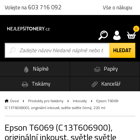
603 716 092
Vše o nákupu
Volejte na
0
Náplně
Papíry
Tiskárny
Kancelář
Úvod
Produkty pro tiskárny
Inkousty
Epson T6069
(C13T606900), originální inkoust, světle světle černý, 220 ml
Epson T6069 (C13T606900),
originální inkoust, světle světle