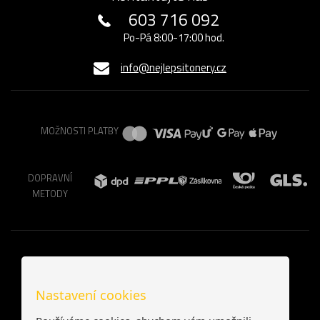
603 716 092
Po-Pá 8:00-17:00 hod.
info@nejlepsitonery.cz
MOŽNOSTI PLATBY
DOPRAVNÍ
METODY
Nastavení cookies