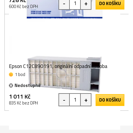
-
+
DO KOŠÍKU
600 Kč bez DPH
Epson C12C890191, originální odpadní nádoba
1 bod
Nedostupné
1 011 Kč
-
+
DO KOŠÍKU
835 Kč bez DPH