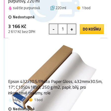
purpurový, 220 ml
světle purpurová
220 ml
1 bod
Nedostupné
3 166 Kč
-
+
DO KOŠÍKU
2 617 Kč bez DPH
Epson 432/30.5/Photo Paper Gloss, 432mmx30.5m,
17", C13S041892, 250 g/m2, papír, bílý, pro
inkoustové tiskárny, role
bílá
1 bod
Nedostupné