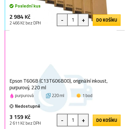
Poslední kus
2 984 Kč
-
+
DO KOŠÍKU
2 466 Kč bez DPH
Epson T606B (C13T606B00), originální inkoust,
purpurový, 220 ml
purpurová
220 ml
1 bod
Nedostupné
3 159 Kč
-
+
DO KOŠÍKU
2 611 Kč bez DPH