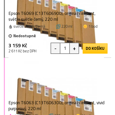
Epson T6069 (C13T606900), originální inkoust,
světle světle černý, 220 ml
světle světle černá
220 ml
1 bod
Nedostupné
3 159 Kč
-
+
DO KOŠÍKU
2 611 Kč bez DPH
Epson T6063 (C13T606300), originální inkoust, vivid
purpurový, 220 ml