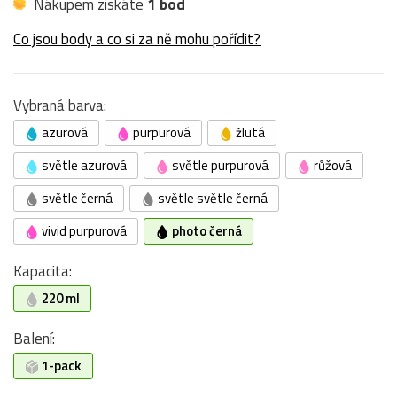
Nákupem získáte
1 bod
Co jsou body a co si za ně mohu pořídit?
Vybraná barva:
azurová
purpurová
žlutá
světle azurová
světle purpurová
růžová
světle černá
světle světle černá
vivid purpurová
photo černá
Kapacita:
220 ml
Balení:
1-pack