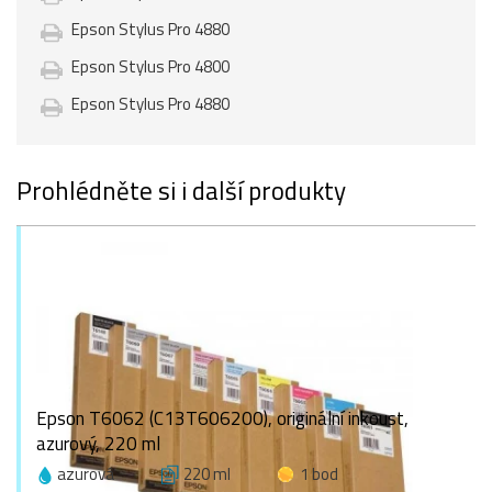
Epson Stylus Pro 4880
Epson Stylus Pro 4800
Epson Stylus Pro 4880
Prohlédněte si i další produkty
Epson T6062 (C13T606200), originální inkoust,
azurový, 220 ml
azurová
220 ml
1 bod