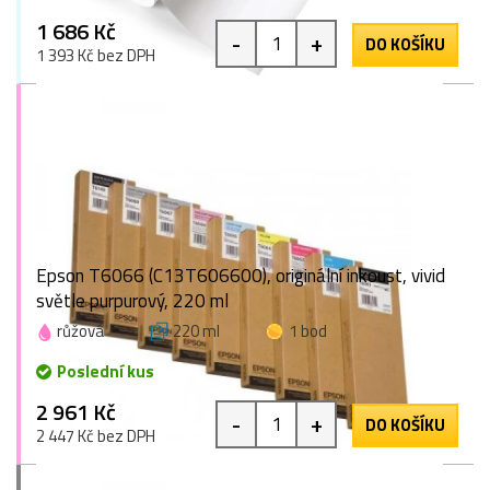
1 686 Kč
-
+
DO KOŠÍKU
1 393 Kč bez DPH
Epson T6066 (C13T606600), originální inkoust, vivid
světle purpurový, 220 ml
růžová
220 ml
1 bod
Poslední kus
2 961 Kč
-
+
DO KOŠÍKU
2 447 Kč bez DPH