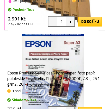
vivid purpurová
220 ml
1 bod
Poslední kus
2 991 Kč
-
+
DO KOŠÍKU
2 472 Kč bez DPH
Epson Premium Semigloss Photo Paper, foto papír,
pololesklý, bílý, Stylus Photo 1270, 2000P, A3+, 251
g/m2, 20 ks, C13S041328, ink
1 bod
Skladem > 9 ks
726 Kč