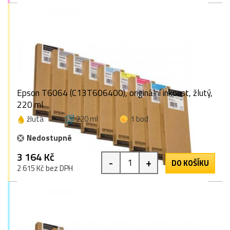
Epson T6064 (C13T606400), originální inkoust, žlutý,
220 ml
žlutá
220 ml
1 bod
Nedostupné
3 164 Kč
-
+
DO KOŠÍKU
2 615 Kč bez DPH