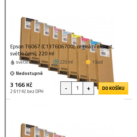
Epson T6067 (C13T606700), originální inkoust,
světle černý, 220 ml
světle černá
220 ml
1 bod
Nedostupné
3 166 Kč
-
+
DO KOŠÍKU
2 617 Kč bez DPH