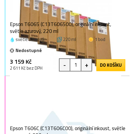
Epson T6065 (C13T606500), originální inkoust,
světle azurový, 220 ml
světle azurová
220 ml
1 bod
Nedostupné
3 159 Kč
-
+
DO KOŠÍKU
2 611 Kč bez DPH
Epson T606C (C13T606C00), originální inkoust, světle