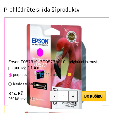
Prohlédněte si i další produkty
Epson T0873 (C13T08734010), originální inkoust,
purpurový, 11,4 ml
purpurová
11,4 ml
1 bod
Nedostupné
314 Kč
-
+
DO KOŠÍKU
260 Kč bez DPH