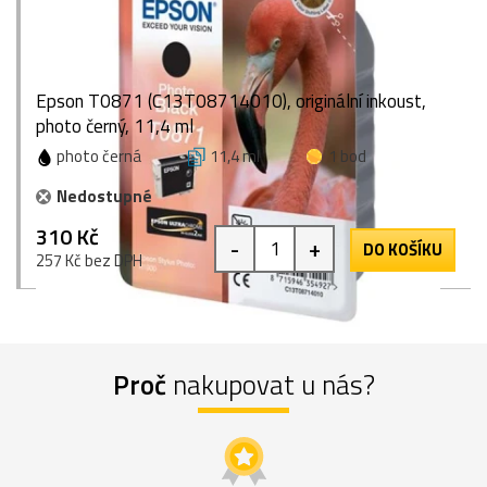
Epson T0871 (C13T08714010), originální inkoust,
photo černý, 11,4 ml
photo černá
11,4 ml
1 bod
Nedostupné
310 Kč
-
+
DO KOŠÍKU
257 Kč bez DPH
Proč
nakupovat u nás?