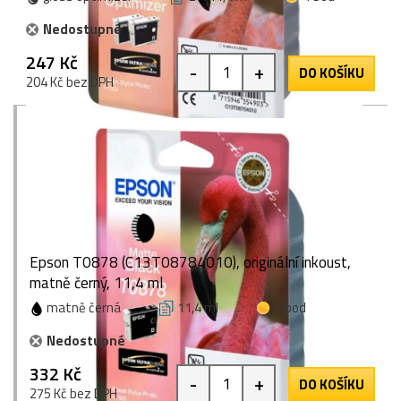
Nedostupné
247 Kč
-
+
DO KOŠÍKU
204 Kč bez DPH
Epson T0878 (C13T08784010), originální inkoust,
matně černý, 11,4 ml
matně černá
11,4 ml
1 bod
Nedostupné
332 Kč
-
+
DO KOŠÍKU
275 Kč bez DPH