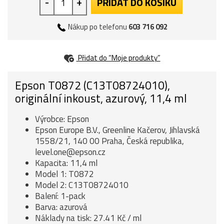
-
+
PŘIDAT DO KOŠÍKU
Nákup po telefonu
603 716 092
Přidat do “Moje produkty”
Epson T0872 (C13T08724010),
originální inkoust, azurový, 11,4 ml
Výrobce: Epson
Epson Europe B.V., Greenline Kačerov, Jihlavská
1558/21, 140 00 Praha, Česká republika,
level.one@epson.cz
Kapacita: 11,4 ml
Model 1: T0872
Model 2: C13T08724010
Balení: 1-pack
Barva: azurová
Náklady na tisk: 27.41 Kč / ml