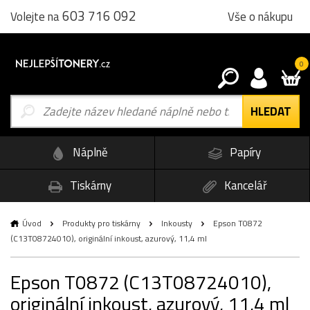
603 716 092
Vše o nákupu
Volejte na
0
Náplně
Papíry
Tiskárny
Kancelář
Úvod
Produkty pro tiskárny
Inkousty
Epson T0872
(C13T08724010), originální inkoust, azurový, 11,4 ml
Epson T0872 (C13T08724010),
originální inkoust, azurový, 11,4 ml