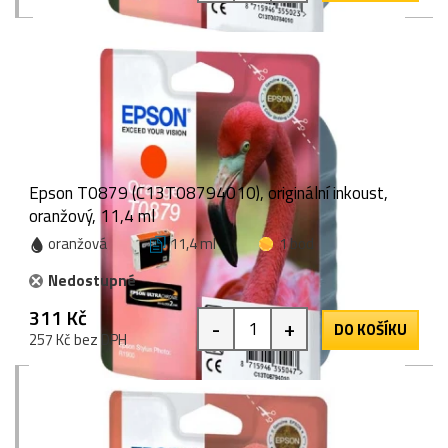
Epson T0879 (C13T08794010), originální inkoust,
oranžový, 11,4 ml
oranžová
11,4 ml
1 bod
Nedostupné
311 Kč
-
+
DO KOŠÍKU
257 Kč bez DPH