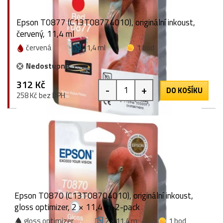
Epson T0877 (C13T08774010), originální inkoust,
červený, 11,4 ml
červená
11,4 ml
1 bod
Nedostupné
312 Kč
-
+
DO KOŠÍKU
258 Kč bez DPH
Epson T0870 (C13T08704010), originální inkoust,
gloss optimizer, 2 × 11,4 m, 2-pack
gloss optimizer
2 × 11,4 m
1 bod