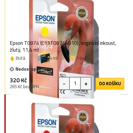
Epson T0874 (C13T08744010), originální inkoust,
žlutý, 11,4 ml
žlutá
11,4 ml
1 bod
Nedostupné
320 Kč
-
+
DO KOŠÍKU
265 Kč bez DPH