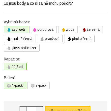
Co jsou body a co si za ně mohu pořídit?
Vybraná barva:
azurová
purpurová
žlutá
červená
matně černá
oranžová
photo černá
gloss optimizer
Kapacita:
11,4 ml
Balení:
1-pack
2-pack