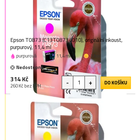
Epson T0873 (C13T08734010), originální inkoust,
purpurový, 11,4 ml
purpurová
11,4 ml
1 bod
Nedostupné
314 Kč
-
+
DO KOŠÍKU
260 Kč bez DPH