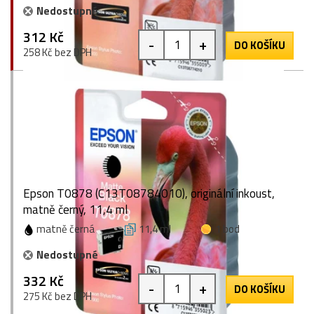
Nedostupné
312 Kč
-
+
DO KOŠÍKU
258 Kč bez DPH
Epson T0878 (C13T08784010), originální inkoust,
matně černý, 11,4 ml
matně černá
11,4 ml
1 bod
Nedostupné
332 Kč
-
+
DO KOŠÍKU
275 Kč bez DPH