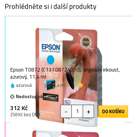
Prohlédněte si i další produkty
Epson T0872 (C13T08724010), originální inkoust,
azurový, 11,4 ml
azurová
11,4 ml
1 bod
Nedostupné
312 Kč
-
+
DO KOŠÍKU
258 Kč bez DPH