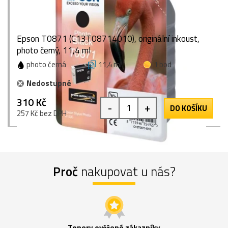
Epson T0871 (C13T08714010), originální inkoust,
photo černý, 11,4 ml
photo černá
11,4 ml
1 bod
Nedostupné
310 Kč
-
+
DO KOŠÍKU
257 Kč bez DPH
Proč
nakupovat u nás?
Tonery ověřené zákazníky