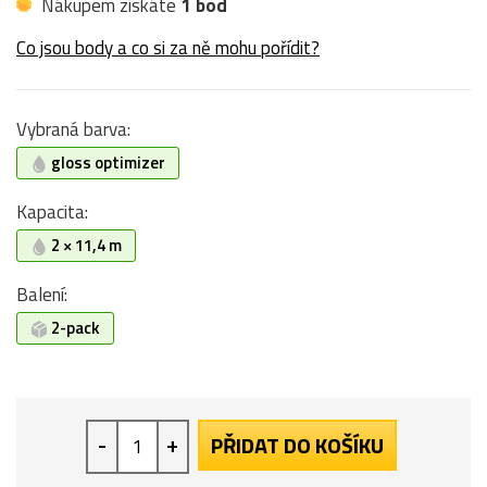
Nákupem získáte
1 bod
Co jsou body a co si za ně mohu pořídit?
Vybraná barva:
gloss optimizer
Kapacita:
2 × 11,4 m
Balení:
2-pack
-
+
PŘIDAT DO KOŠÍKU