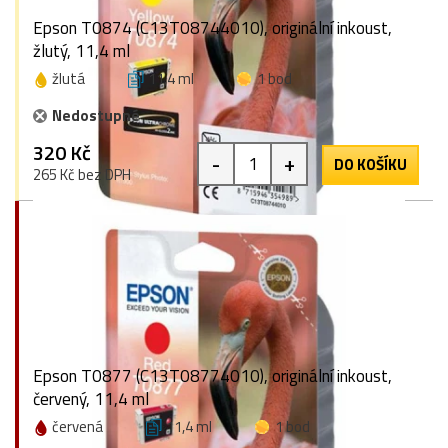
Epson T0874 (C13T08744010), originální inkoust,
žlutý, 11,4 ml
žlutá
11,4 ml
1 bod
Nedostupné
320 Kč
-
+
DO KOŠÍKU
265 Kč bez DPH
Epson T0877 (C13T08774010), originální inkoust,
červený, 11,4 ml
červená
11,4 ml
1 bod