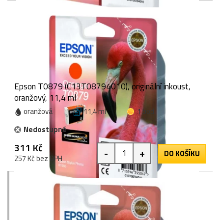
Epson T0879 (C13T08794010), originální inkoust,
oranžový, 11,4 ml
oranžová
11,4 ml
1 bod
Nedostupné
311 Kč
-
+
DO KOŠÍKU
257 Kč bez DPH