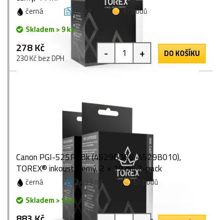
černá
11 ml
17 bodů
Skladem > 9 ks
278 Kč
-
+
DO KOŠÍKU
230 Kč bez DPH
Canon PGI-525PGBk (4529B006, 4529B010),
TOREX® inkoust, černý, 2 × 19 ml, 2-pack
černá
2 × 19 ml
67 bodů
Skladem > 9 ks
883 Kč