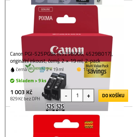
Canon PGI-525PGBk (4529B006, 4529B017),
originální inkoust, černý, 2 × 19 ml, 2-pack
černá
2 × 19 ml
1 bod
Skladem > 9 ks
1 003 Kč
-
+
DO KOŠÍKU
829 Kč bez DPH