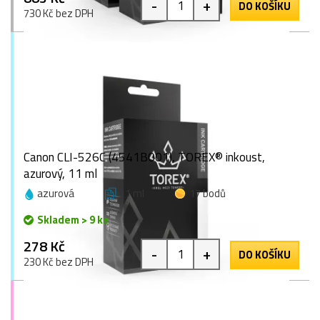
-
+
DO KOŠÍKU
730 Kč bez DPH
Canon CLI-526C (4541B001), TOREX® inkoust,
azurový, 11 ml
azurová
11 ml
17 bodů
Skladem > 9 ks
278 Kč
-
+
DO KOŠÍKU
230 Kč bez DPH