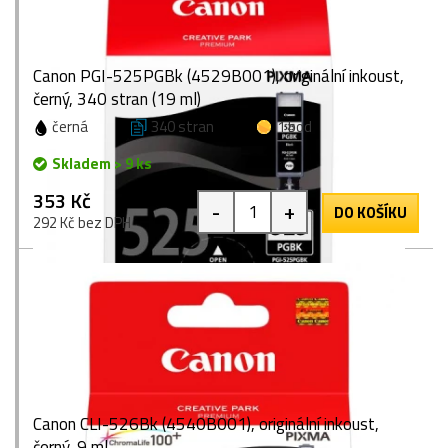
Canon PGI-525PGBk (4529B001), originální inkoust,
černý, 340 stran (19 ml)
černá
340 stran
1 bod
Skladem > 9 ks
353 Kč
-
+
DO KOŠÍKU
292 Kč bez DPH
Canon CLI-526Bk (4540B001), originální inkoust,
černý, 9 ml