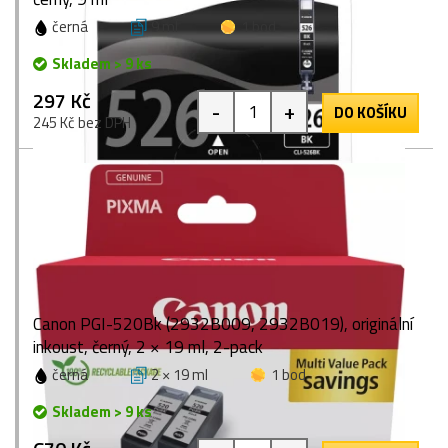
černá
9 ml
1 bod
Skladem > 9 ks
297 Kč
-
+
DO KOŠÍKU
245 Kč bez DPH
Canon PGI-520Bk (2932B009, 2932B019), originální
inkoust, černý, 2 × 19 ml, 2-pack
černá
2 × 19 ml
1 bod
Skladem > 9 ks