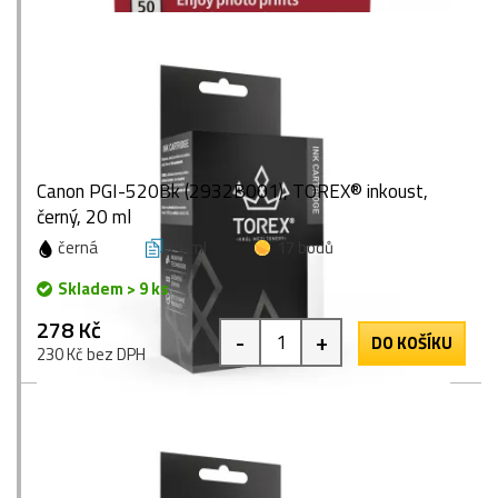
Canon PGI-520Bk (2932B001), TOREX® inkoust,
černý, 20 ml
černá
20 ml
17 bodů
Skladem > 9 ks
278 Kč
-
+
DO KOŠÍKU
230 Kč bez DPH