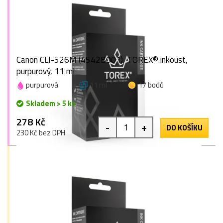
Canon CLI-526M (4542B001), TOREX® inkoust,
purpurový, 11 ml
purpurová
11 ml
17 bodů
Skladem > 5 ks
278 Kč
-
+
DO KOŠÍKU
230 Kč bez DPH