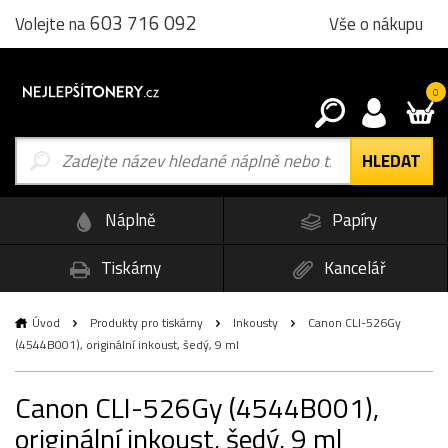
603 716 092
Vše o nákupu
Volejte na
0
Náplně
Papíry
Tiskárny
Kancelář
Úvod
Produkty pro tiskárny
Inkousty
Canon CLI-526Gy
(4544B001), originální inkoust, šedý, 9 ml
Canon CLI-526Gy (4544B001),
originální inkoust, šedý, 9 ml