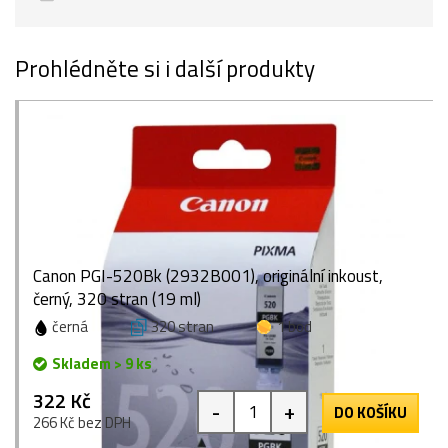
Prohlédněte si i další produkty
Canon PGI-520Bk (2932B001), originální inkoust,
černý, 320 stran (19 ml)
černá
320 stran
1 bod
Skladem > 9 ks
322 Kč
-
+
DO KOŠÍKU
266 Kč bez DPH