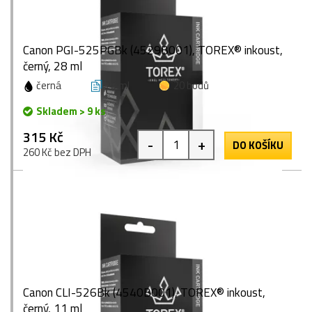
Canon PGI-525PGBk (4529B001), TOREX® inkoust,
černý, 28 ml
černá
28 ml
20 bodů
Skladem > 9 ks
315 Kč
-
+
DO KOŠÍKU
260 Kč bez DPH
Canon CLI-526Bk (4540B001), TOREX® inkoust,
černý, 11 ml