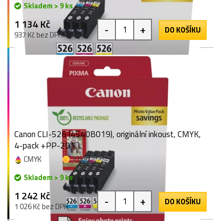
Skladem > 9 ks
1 134 Kč
-
+
DO KOŠÍKU
937 Kč bez DPH
Canon CLI-526 (4540B019), originální inkoust, CMYK,
4-pack +PP-201
CMYK
1 bod
Skladem > 9 ks
1 242 Kč
-
+
DO KOŠÍKU
1 026 Kč bez DPH