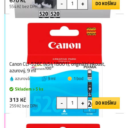
670 Kč
-
+
DO KOŠÍKU
554 Kč bez DPH
Canon CLI-526C (4541B001), originální inkoust,
azurový, 9 ml
azurová
9 ml
1 bod
Skladem > 5 ks
313 Kč
-
+
DO KOŠÍKU
259 Kč bez DPH