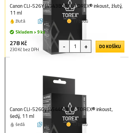
Canon CLI-526Y (4543B001), TOREX® inkoust, žlutý,
11 ml
žlutá
11 ml
17 bodů
Skladem > 9 ks
278 Kč
-
+
DO KOŠÍKU
230 Kč bez DPH
Canon CLI-526Gy (4544B001), TOREX® inkoust,
šedý, 11 ml
šedá
11 ml
17 bodů