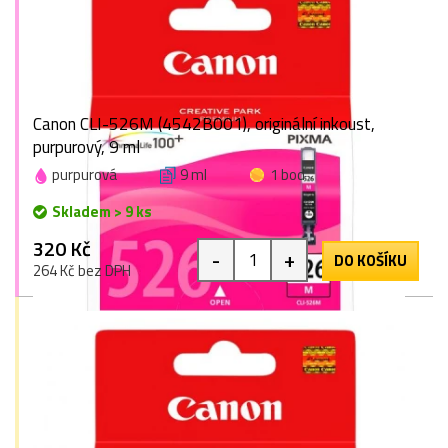
Canon CLI-526M (4542B001), originální inkoust,
purpurový, 9 ml
purpurová
9 ml
1 bod
Skladem > 9 ks
320 Kč
-
+
DO KOŠÍKU
264 Kč bez DPH