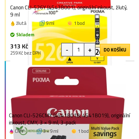
Canon CLI-526Y (4543B001), originální inkoust, žlutý,
9 ml
žlutá
9 ml
1 bod
Skladem
313 Kč
-
+
DO KOŠÍKU
259 Kč bez DPH
Canon CLI-526CMY (4541B018, 4541B019), originální
inkoust, CMY, 3 × 9 ml, 3-pack
CMY
3 × 9 ml
1 bod