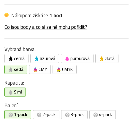
Nákupem získáte
1 bod
Co jsou body a co si za ně mohu pořídit?
Vybraná barva:
černá
azurová
purpurová
žlutá
šedá
CMY
CMYK
Kapacita:
9 ml
Balení:
1-pack
2-pack
3-pack
4-pack