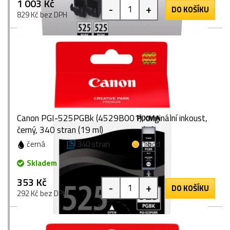
1 003 Kč
-
+
DO KOŠÍKU
829 Kč bez DPH
Canon PGI-525PGBk (4529B001), originální inkoust,
černý, 340 stran (19 ml)
černá
340 stran
1 bod
Skladem
353 Kč
-
+
DO KOŠÍKU
292 Kč bez DPH