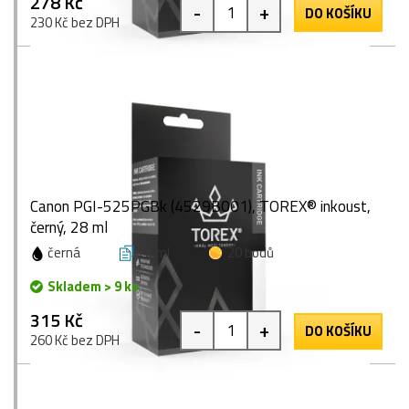
278 Kč
-
+
DO KOŠÍKU
230 Kč bez DPH
Canon PGI-525PGBk (4529B001), TOREX® inkoust,
černý, 28 ml
černá
28 ml
20 bodů
Skladem > 9 ks
315 Kč
-
+
DO KOŠÍKU
260 Kč bez DPH