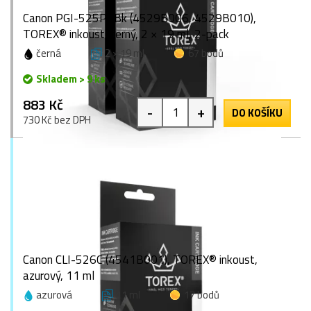
Canon PGI-525PGBk (4529B006, 4529B010),
TOREX® inkoust, černý, 2 × 19 ml, 2-pack
černá
2 × 19 ml
67 bodů
Skladem > 9 ks
883 Kč
-
+
DO KOŠÍKU
730 Kč bez DPH
Canon CLI-526C (4541B001), TOREX® inkoust,
azurový, 11 ml
azurová
11 ml
17 bodů