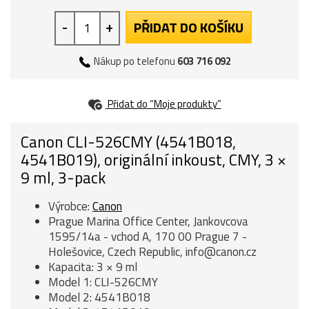
-
+
PŘIDAT DO KOŠÍKU
Nákup po telefonu
603 716 092
Přidat do “Moje produkty”
Canon CLI-526CMY (4541B018,
4541B019), originální inkoust, CMY, 3 ×
9 ml, 3-pack
Výrobce:
Canon
Prague Marina Office Center, Jankovcova
1595/14a - vchod A, 170 00 Prague 7 -
Holešovice, Czech Republic, info@canon.cz
Kapacita: 3 × 9 ml
Model 1: CLI-526CMY
Model 2: 4541B018