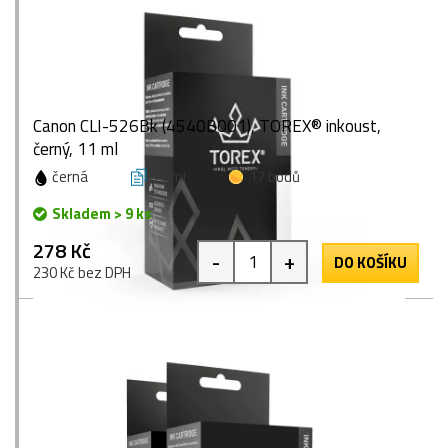
Canon CLI-526Bk (4540B001), TOREX® inkoust,
černý, 11 ml
černá
11 ml
17 bodů
Skladem > 9 ks
278 Kč
-
+
DO KOŠÍKU
230 Kč bez DPH