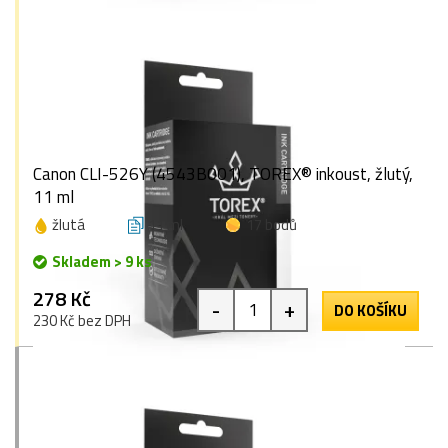
Canon CLI-526Y (4543B001), TOREX® inkoust, žlutý,
11 ml
žlutá
11 ml
17 bodů
Skladem > 9 ks
278 Kč
-
+
DO KOŠÍKU
230 Kč bez DPH