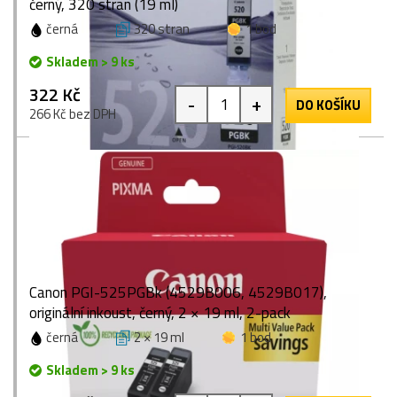
černý, 320 stran (19 ml)
černá
320 stran
1 bod
Skladem > 9 ks
322 Kč
-
+
DO KOŠÍKU
266 Kč bez DPH
Canon PGI-525PGBk (4529B006, 4529B017),
originální inkoust, černý, 2 × 19 ml, 2-pack
černá
2 × 19 ml
1 bod
Skladem > 9 ks