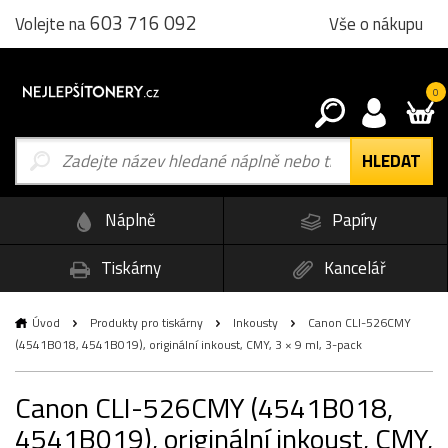
603 716 092
Vše o nákupu
Volejte na
0
Náplně
Papíry
Tiskárny
Kancelář
Úvod
Produkty pro tiskárny
Inkousty
Canon CLI-526CMY
(4541B018, 4541B019), originální inkoust, CMY, 3 × 9 ml, 3-pack
Canon CLI-526CMY (4541B018,
4541B019), originální inkoust, CMY,