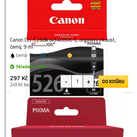
Canon CLI-526Bk (4540B001), originální inkoust,
černý, 9 ml
černá
9 ml
1 bod
Skladem > 9 ks
297 Kč
-
+
DO KOŠÍKU
245 Kč bez DPH