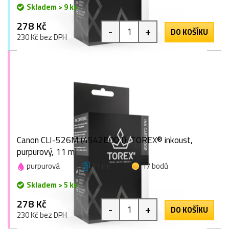
Skladem > 9 ks
278 Kč
-
+
DO KOŠÍKU
230 Kč bez DPH
Canon CLI-526M (4542B001), TOREX® inkoust,
purpurový, 11 ml
purpurová
11 ml
17 bodů
Skladem > 5 ks
278 Kč
-
+
DO KOŠÍKU
230 Kč bez DPH