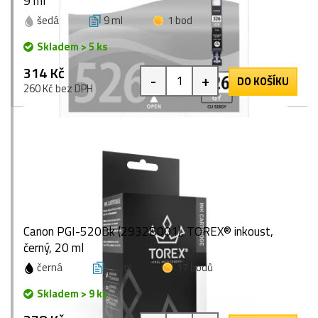
9 ml
šedá
9 ml
1 bod
Skladem > 5 ks
314 Kč
-
+
DO KOŠÍKU
260 Kč bez DPH
Canon PGI-520Bk (2932B001), TOREX® inkoust,
černý, 20 ml
černá
20 ml
17 bodů
Skladem > 9 ks