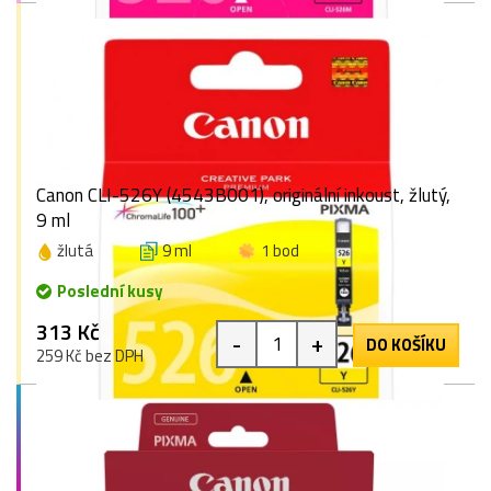
Canon CLI-526Y (4543B001), originální inkoust, žlutý,
9 ml
žlutá
9 ml
1 bod
Poslední kusy
313 Kč
-
+
DO KOŠÍKU
259 Kč bez DPH