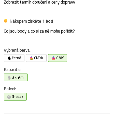
Zobrazit termín doručení a ceny dopravy
Nákupem získáte
1 bod
Co jsou body a co si za ně mohu pořídit?
Vybraná barva:
černá
CMYK
CMY
Kapacita:
3 × 9 ml
Balení:
3-pack