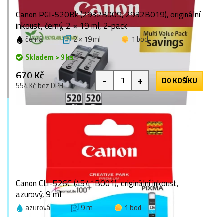
Canon PGI-520Bk (2932B009, 2932B019), originální
inkoust, černý, 2 × 19 ml, 2-pack
černá
2 × 19 ml
1 bod
Skladem > 9 ks
670 Kč
-
+
DO KOŠÍKU
554 Kč bez DPH
Canon CLI-526C (4541B001), originální inkoust,
azurový, 9 ml
azurová
9 ml
1 bod