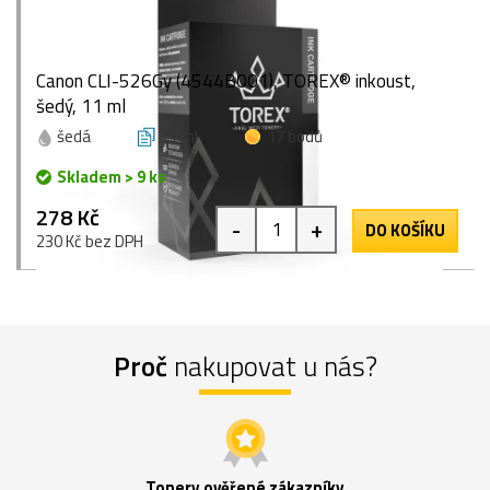
Canon CLI-526Gy (4544B001), TOREX® inkoust,
šedý, 11 ml
šedá
11 ml
17 bodů
Skladem > 9 ks
278 Kč
-
+
DO KOŠÍKU
230 Kč bez DPH
Proč
nakupovat u nás?
Tonery ověřené zákazníky