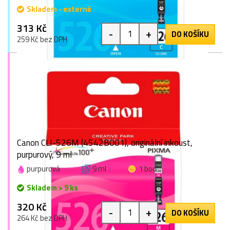
Skladem - externě
313 Kč
-
+
DO KOŠÍKU
259 Kč bez DPH
Canon CLI-526M (4542B001), originální inkoust,
purpurový, 9 ml
purpurová
9 ml
1 bod
Skladem > 9 ks
320 Kč
-
+
DO KOŠÍKU
264 Kč bez DPH