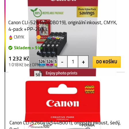
Canon CLI-526 (4540B019), originální inkoust, CMYK,
4-pack +PP-201
CMYK
1 bod
Skladem > 9 ks
1 232 Kč
-
+
DO KOŠÍKU
1 018 Kč bez DPH
Canon CLI-526Gy (4544B001), originální inkoust, šedý,