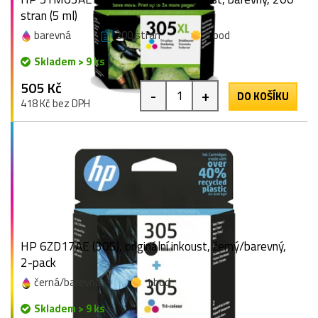
stran (5 ml)
barevná
200 stran
1 bod
Skladem > 9 ks
505 Kč
-
+
DO KOŠÍKU
418 Kč bez DPH
HP 6ZD17AE (305), originální inkoust, černý/barevný,
2-pack
černá/barevná
1 bod
Skladem > 9 ks