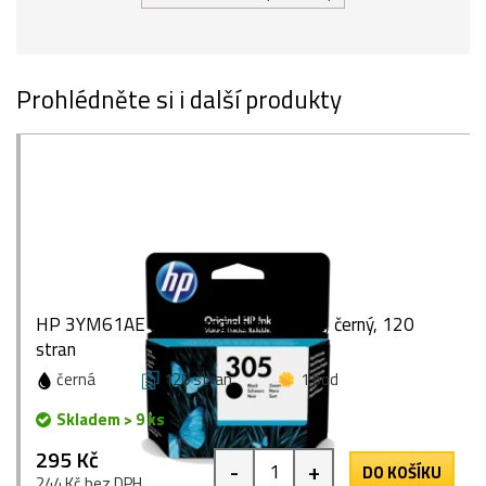
Prohlédněte si i další produkty
HP 3YM61AE (305), originální inkoust, černý, 120
stran
černá
120 stran
1 bod
Skladem > 9 ks
295 Kč
-
+
DO KOŠÍKU
244 Kč bez DPH