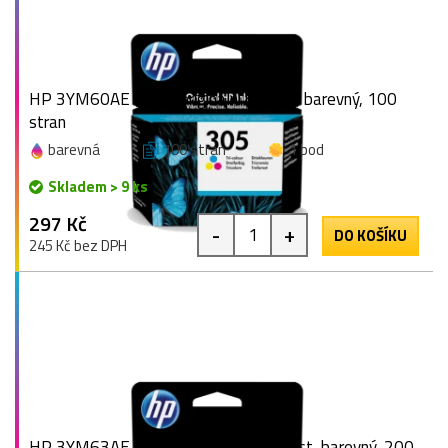
HP 3YM60AE (305), originální inkoust, barevný, 100
stran
barevná
100 stran
1 bod
Skladem > 9 ks
297 Kč
-
+
DO KOŠÍKU
245 Kč bez DPH
HP 3YM63AE (305XL), originální inkoust, barevný, 200