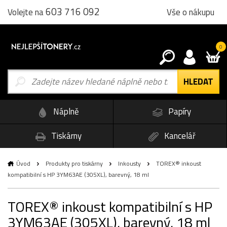
603 716 092
Vše o nákupu
Volejte na
0
Náplně
Papíry
Tiskárny
Kancelář
Úvod
Produkty pro tiskárny
Inkousty
TOREX® inkoust
kompatibilní s HP 3YM63AE (305XL), barevný, 18 ml
TOREX® inkoust kompatibilní s HP
3YM63AE (305XL), barevný, 18 ml