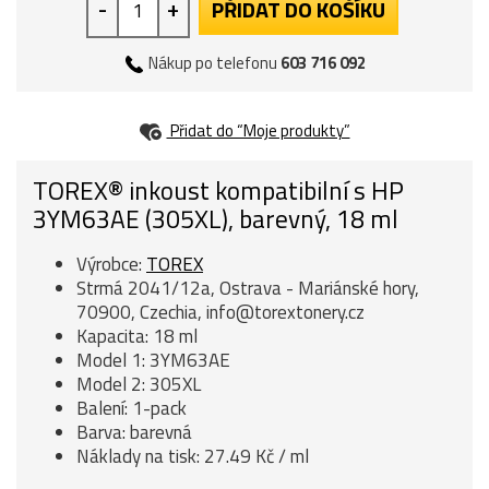
-
+
PŘIDAT DO KOŠÍKU
Nákup po telefonu
603 716 092
Přidat do “Moje produkty”
TOREX® inkoust kompatibilní s HP
3YM63AE (305XL), barevný, 18 ml
Výrobce:
TOREX
Strmá 2041/12a, Ostrava - Mariánské hory,
70900, Czechia, info@torextonery.cz
Kapacita: 18 ml
Model 1: 3YM63AE
Model 2: 305XL
Balení: 1-pack
Barva: barevná
Náklady na tisk: 27.49 Kč / ml