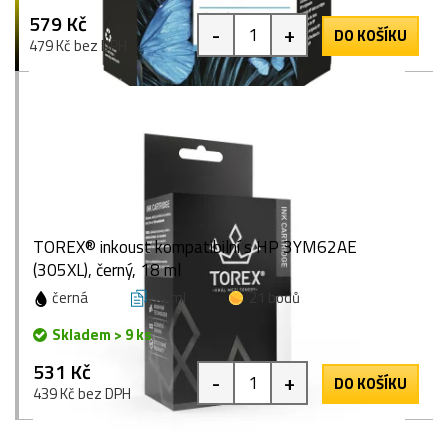
579 Kč
-
+
DO KOŠÍKU
479 Kč bez DPH
TOREX® inkoust kompatibilní s HP 3YM62AE
(305XL), černý, 18 ml
černá
18 ml
21 bodů
Skladem > 9 ks
531 Kč
-
+
DO KOŠÍKU
439 Kč bez DPH