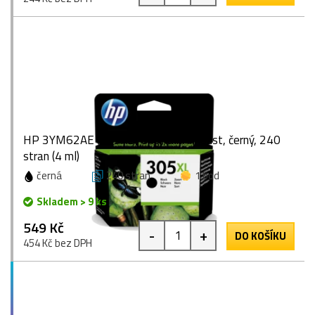
HP 3YM62AE (305XL), originální inkoust, černý, 240
stran (4 ml)
černá
240 stran
1 bod
Skladem > 9 ks
549 Kč
-
+
DO KOŠÍKU
454 Kč bez DPH