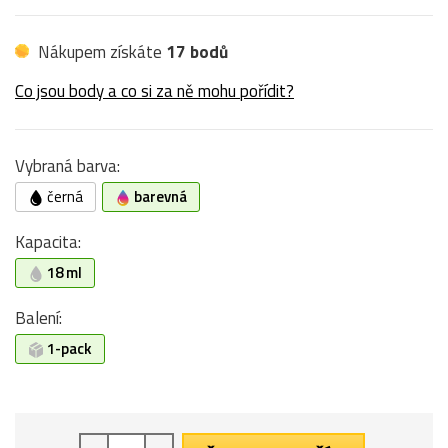
Nákupem získáte
17 bodů
Co jsou body a co si za ně mohu pořídit?
Vybraná barva:
černá
barevná
Kapacita:
18 ml
Balení:
1-pack