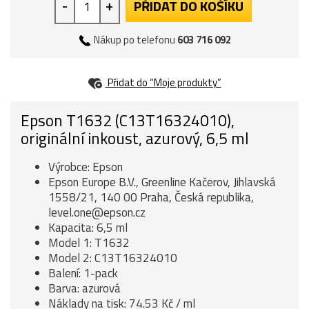
-
+
PŘIDAT DO KOŠÍKU
Nákup po telefonu
603 716 092
Přidat do “Moje produkty”
Epson T1632 (C13T16324010),
originální inkoust, azurový, 6,5 ml
Výrobce: Epson
Epson Europe B.V., Greenline Kačerov, Jihlavská
1558/21, 140 00 Praha, Česká republika,
level.one@epson.cz
Kapacita: 6,5 ml
Model 1: T1632
Model 2: C13T16324010
Balení: 1-pack
Barva: azurová
Náklady na tisk: 74.53 Kč / ml