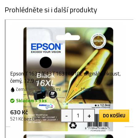
Prohlédněte si i další produkty
Epson T1631 (C13T16314010), originální inkoust,
černý, 12,9 ml
černá
12,9 ml
1 bod
Skladem > 9 ks
630 Kč
-
+
DO KOŠÍKU
521 Kč bez DPH