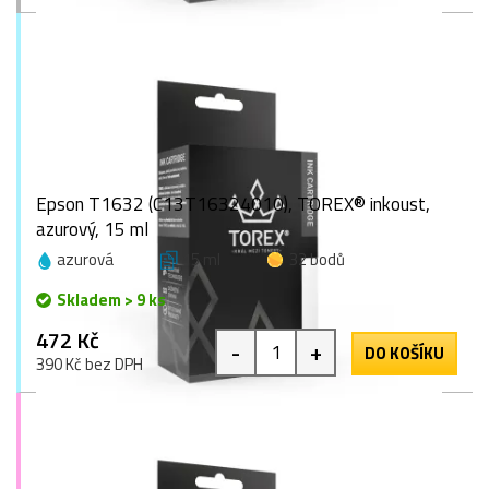
Epson T1632 (C13T16324010), TOREX® inkoust,
azurový, 15 ml
azurová
15 ml
32 bodů
Skladem > 9 ks
472 Kč
-
+
DO KOŠÍKU
390 Kč bez DPH