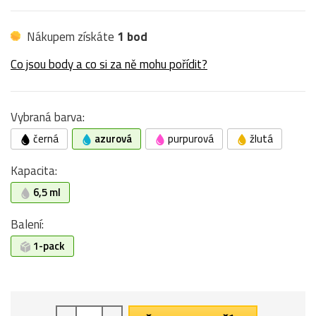
Nákupem získáte
1 bod
Co jsou body a co si za ně mohu pořídit?
Vybraná barva:
černá
azurová
purpurová
žlutá
Kapacita:
6,5 ml
Balení:
1-pack