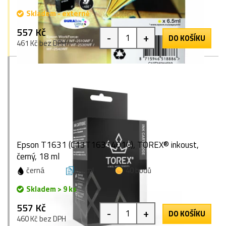
Skladem - externě
557 Kč
-
+
DO KOŠÍKU
461 Kč bez DPH
Epson T1631 (C13T16314010), TOREX® inkoust,
černý, 18 ml
černá
18 ml
40 bodů
Skladem > 9 ks
557 Kč
-
+
DO KOŠÍKU
460 Kč bez DPH