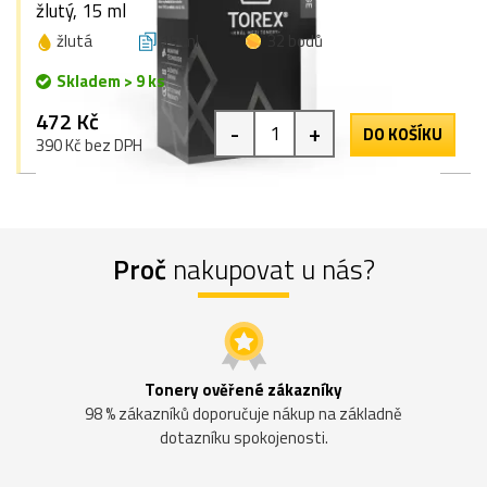
žlutý, 15 ml
žlutá
15 ml
32 bodů
Skladem > 9 ks
472 Kč
-
+
DO KOŠÍKU
390 Kč bez DPH
Proč
nakupovat u nás?
Tonery ověřené zákazníky
98 % zákazníků doporučuje nákup na základně
dotazníku spokojenosti.