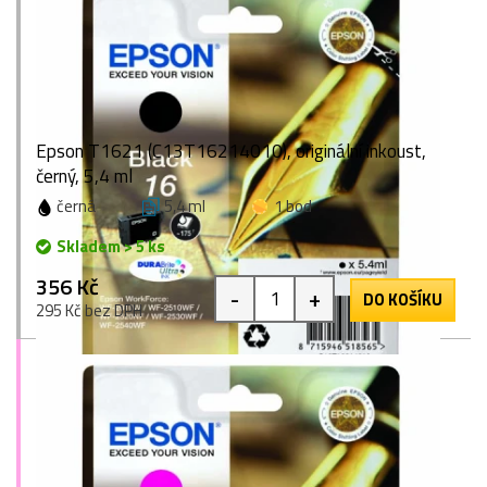
Epson T1621 (C13T16214010), originální inkoust,
černý, 5,4 ml
černá
5,4 ml
1 bod
Skladem > 5 ks
356 Kč
-
+
DO KOŠÍKU
295 Kč bez DPH