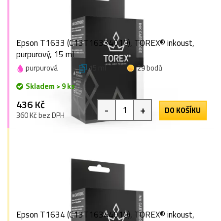
Epson T1633 (C13T16334010), TOREX® inkoust,
purpurový, 15 ml
purpurová
15 ml
29 bodů
Skladem > 9 ks
436 Kč
-
+
DO KOŠÍKU
360 Kč bez DPH
Epson T1634 (C13T16344010), TOREX® inkoust,