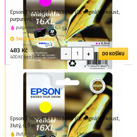
Epson T1633 (C13T16334010), originální inkoust,
purpurový, 6,5 ml
purpurová
6,5 ml
1 bod
Skladem - externě
483 Kč
-
+
DO KOŠÍKU
400 Kč bez DPH
Epson T1634 (C13T16344010), originální inkoust,
žlutý, 6,5 ml
žlutá
6,5 ml
1 bod