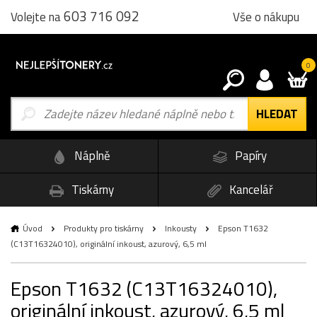
603 716 092
Vše o nákupu
Volejte na
0
Náplně
Papíry
Tiskárny
Kancelář
Úvod
Produkty pro tiskárny
Inkousty
Epson T1632
(C13T16324010), originální inkoust, azurový, 6,5 ml
Epson T1632 (C13T16324010),
originální inkoust, azurový, 6,5 ml