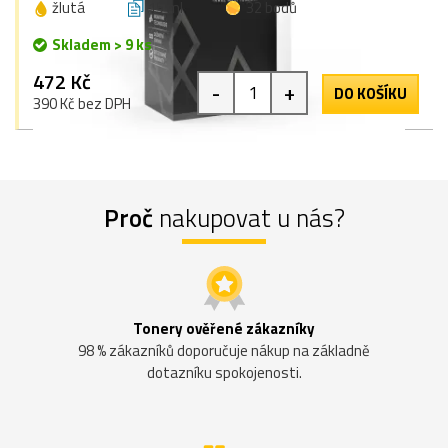
žlutá
15 ml
32 bodů
Skladem > 9 ks
472 Kč
-
+
DO KOŠÍKU
390 Kč bez DPH
Proč
nakupovat u nás?
Tonery ověřené zákazníky
98 % zákazníků doporučuje nákup na základně
dotazníku spokojenosti.