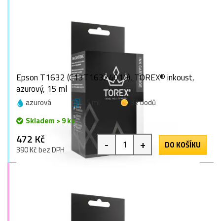
Epson T1632 (C13T16324010), TOREX® inkoust,
azurový, 15 ml
azurová
15 ml
32 bodů
Skladem > 9 ks
472 Kč
-
+
DO KOŠÍKU
390 Kč bez DPH