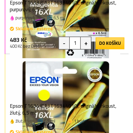
Epson T1633 (C13T16334010), originální inkoust,
purpurový, 6,5 ml
purpurová
6,5 ml
1 bod
Skladem - externě
483 Kč
-
+
DO KOŠÍKU
400 Kč bez DPH
Epson T1634 (C13T16344010), originální inkoust,
žlutý, 6,5 ml
žlutá
6,5 ml
1 bod
Skladem - externě