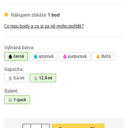
Nákupem získáte
1 bod
Co jsou body a co si za ně mohu pořídit?
Vybraná barva:
černá
azurová
purpurová
žlutá
Kapacita:
5,4 ml
12,9 ml
Balení:
1-pack