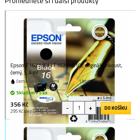
Prohlédněte si i další produkty
Epson T1621 (C13T16214010), originální inkoust,
černý, 5,4 ml
černá
5,4 ml
1 bod
Skladem > 5 ks
356 Kč
-
+
DO KOŠÍKU
295 Kč bez DPH