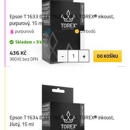
Epson T1633 (C13T16334010), TOREX® inkoust,
purpurový, 15 ml
purpurová
15 ml
29 bodů
Skladem > 9 ks
436 Kč
-
+
DO KOŠÍKU
360 Kč bez DPH
Epson T1634 (C13T16344010), TOREX® inkoust,
žlutý, 15 ml