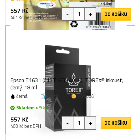
557 Kč
-
+
DO KOŠÍKU
461 Kč bez DPH
Epson T1631 (C13T16314010), TOREX® inkoust,
černý, 18 ml
černá
18 ml
40 bodů
Skladem > 9 ks
557 Kč
-
+
DO KOŠÍKU
460 Kč bez DPH