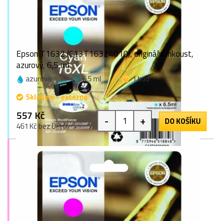
Epson T1632 (C13T16324010), originální inkoust,
azurový, 6,5 ml
azurová
6,5 ml
1 bod
Skladem - externě
557 Kč
-
+
DO KOŠÍKU
461 Kč bez DPH