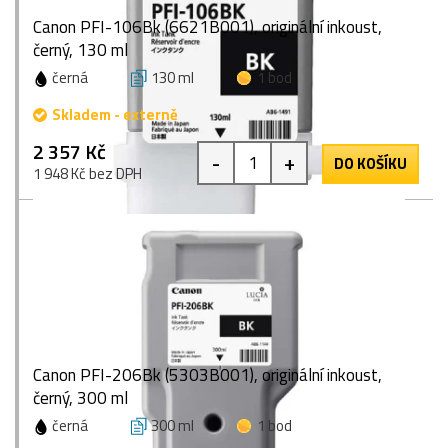
Canon PFI-106Bk (6621B001), originální inkoust,
černý, 130 ml
černá
130 ml
1 bod
Skladem - externě
2 357 Kč
-
+
DO KOŠÍKU
1 948 Kč bez DPH
Canon PFI-206Bk (5303B001), originální inkoust,
černý, 300 ml
černá
300 ml
1 bod