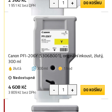
-
+
DO KOŠÍKU
1 951 Kč bez DPH
Canon PFI-206Y (5306B001), originální inkoust, žlutý,
300 ml
žlutá
300 ml
1 bod
Nedostupné
4 608 Kč
-
+
DO KOŠÍKU
3 809 Kč bez DPH