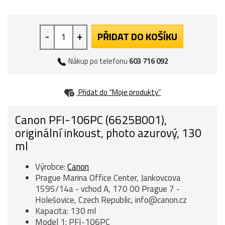
-
+
PŘIDAT DO KOŠÍKU
Nákup po telefonu
603 716 092
Přidat do “Moje produkty”
Canon PFI-106PC (6625B001),
originální inkoust, photo azurový, 130
ml
Výrobce:
Canon
Prague Marina Office Center, Jankovcova
1595/14a - vchod A, 170 00 Prague 7 -
Holešovice, Czech Republic, info@canon.cz
Kapacita: 130 ml
Model 1: PFI-106PC