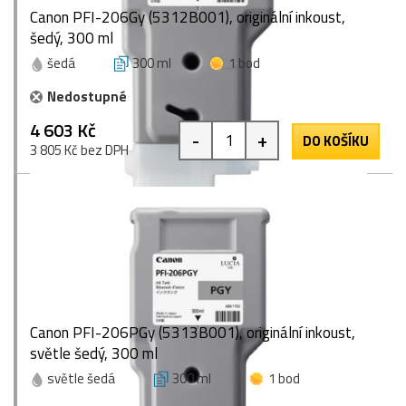
Canon PFI-206Gy (5312B001), originální inkoust,
šedý, 300 ml
šedá
300 ml
1 bod
Nedostupné
4 603 Kč
-
+
DO KOŠÍKU
3 805 Kč bez DPH
Canon PFI-206PGy (5313B001), originální inkoust,
světle šedý, 300 ml
světle šedá
300 ml
1 bod