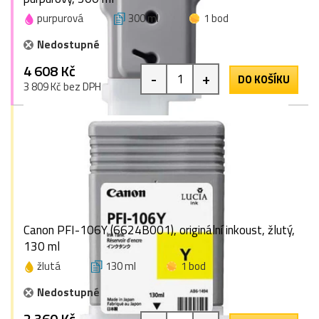
purpurová
300 ml
1 bod
Nedostupné
4 608 Kč
-
+
DO KOŠÍKU
3 809 Kč bez DPH
Canon PFI-106Y (6624B001), originální inkoust, žlutý,
130 ml
žlutá
130 ml
1 bod
Nedostupné
2 360 Kč