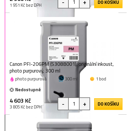
-
+
DO KOŠÍKU
1 951 Kč bez DPH
Canon PFI-206PM (5308B001), originální inkoust,
photo purpurový, 300 ml
photo purpurová
300 ml
1 bod
Nedostupné
4 603 Kč
-
+
DO KOŠÍKU
3 805 Kč bez DPH