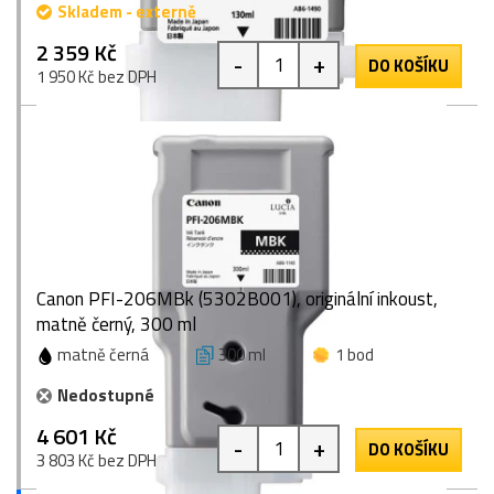
Skladem - externě
2 359 Kč
-
+
DO KOŠÍKU
1 950 Kč bez DPH
Canon PFI-206MBk (5302B001), originální inkoust,
matně černý, 300 ml
matně černá
300 ml
1 bod
Nedostupné
4 601 Kč
-
+
DO KOŠÍKU
3 803 Kč bez DPH