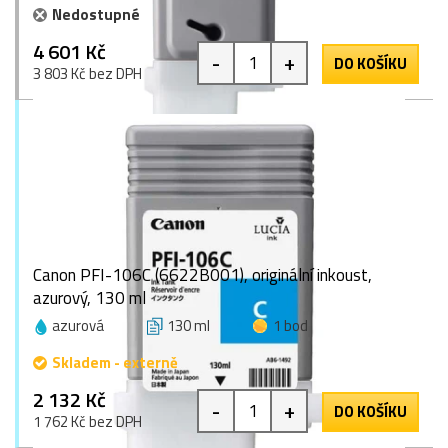
Nedostupné
4 601 Kč
-
+
DO KOŠÍKU
3 803 Kč bez DPH
Canon PFI-106C (6622B001), originální inkoust,
azurový, 130 ml
azurová
130 ml
1 bod
Skladem - externě
2 132 Kč
-
+
DO KOŠÍKU
1 762 Kč bez DPH