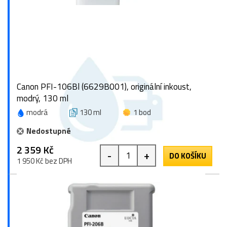
Canon PFI-106Bl (6629B001), originální inkoust,
modrý, 130 ml
modrá
130 ml
1 bod
Nedostupné
2 359 Kč
-
+
DO KOŠÍKU
1 950 Kč bez DPH