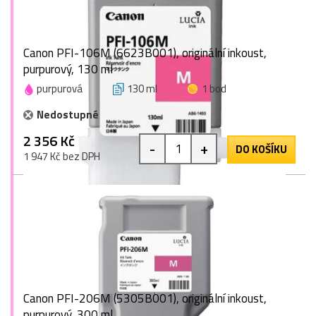
Canon PFI-106M (6623B001), originální inkoust,
purpurový, 130 ml
purpurová
130 ml
1 bod
Nedostupné
2 356 Kč
-
+
DO KOŠÍKU
1 947 Kč bez DPH
Canon PFI-206M (5305B001), originální inkoust,
purpurový, 300 ml