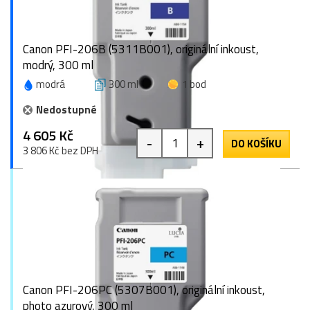
Canon PFI-206B (5311B001), originální inkoust,
modrý, 300 ml
modrá
300 ml
1 bod
Nedostupné
4 605 Kč
-
+
DO KOŠÍKU
3 806 Kč bez DPH
Canon PFI-206PC (5307B001), originální inkoust,
photo azurový, 300 ml