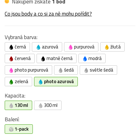
Nákupem získáte
1 bod
Co jsou body a co si za ně mohu pořídit?
Vybraná barva:
černá
azurová
purpurová
žlutá
červená
matně černá
modrá
photo purpurová
šedá
světle šedá
zelená
photo azurová
Kapacita:
130 ml
300 ml
Balení:
1-pack