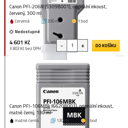
Canon PFI-206R (5309B001), originální inkoust,
červený, 300 ml
červená
300 ml
1 bod
Nedostupné
4 601 Kč
-
+
DO KOŠÍKU
3 803 Kč bez DPH
Canon PFI-106MBk (6620B001), originální inkoust,
matně černý, 130 ml
matně černá
130 ml
1 bod