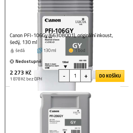
Canon PFI-106Gy (6630B001), originální inkoust,
šedý, 130 ml
šedá
130 ml
1 bod
Nedostupné
2 273 Kč
-
+
DO KOŠÍKU
1 878 Kč bez DPH