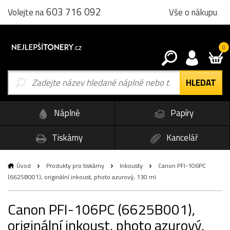
603 716 092
Vše o nákupu
Volejte na
0
Náplně
Papíry
Tiskárny
Kancelář
Úvod
Produkty pro tiskárny
Inkousty
Canon PFI-106PC
(6625B001), originální inkoust, photo azurový, 130 ml
Canon PFI-106PC (6625B001),
originální inkoust, photo azurový,