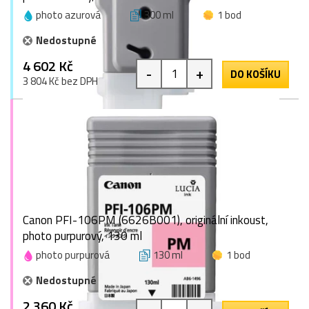
photo azurová
300 ml
1 bod
Nedostupné
4 602 Kč
-
+
DO KOŠÍKU
3 804 Kč bez DPH
Canon PFI-106PM (6626B001), originální inkoust,
photo purpurový, 130 ml
photo purpurová
130 ml
1 bod
Nedostupné
2 360 Kč