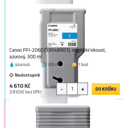
Canon PFI-206C (5304B001), originální inkoust,
azurový, 300 ml
azurová
300 ml
1 bod
Nedostupné
4 610 Kč
-
+
DO KOŠÍKU
3 810 Kč bez DPH