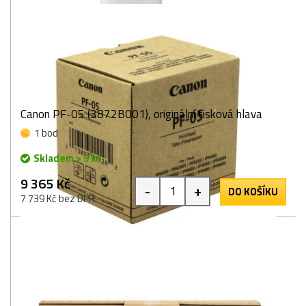
Canon PF-05 (3872B001), originální tisková hlava
1 bod
Skladem > 9 ks
9 365 Kč
-
+
DO KOŠÍKU
7 739 Kč bez DPH