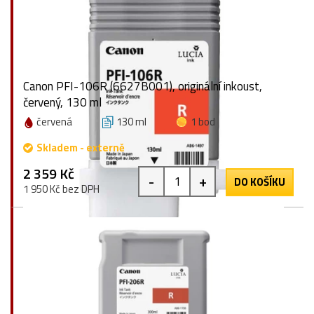
Canon PFI-106R (6627B001), originální inkoust,
červený, 130 ml
červená
130 ml
1 bod
Skladem - externě
2 359 Kč
-
+
DO KOŠÍKU
1 950 Kč bez DPH