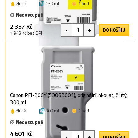
žlutá
130 ml
1 bod
Nedostupné
2 357 Kč
-
+
DO KOŠÍKU
1 948 Kč bez DPH
Canon PFI-206Y (5306B001), originální inkoust, žlutý,
300 ml
žlutá
300 ml
1 bod
Nedostupné
4 601 Kč
-
+
DO KOŠÍKU