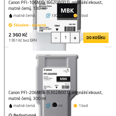
Canon PFI-106MBk (6620B001), originální inkoust,
matně černý, 130 ml
matně černá
130 ml
1 bod
Skladem - externě
2 360 Kč
-
+
DO KOŠÍKU
1 951 Kč bez DPH
Canon PFI-206MBk (5302B001), originální inkoust,
matně černý, 300 ml
matně černá
300 ml
1 bod
Nedostupné