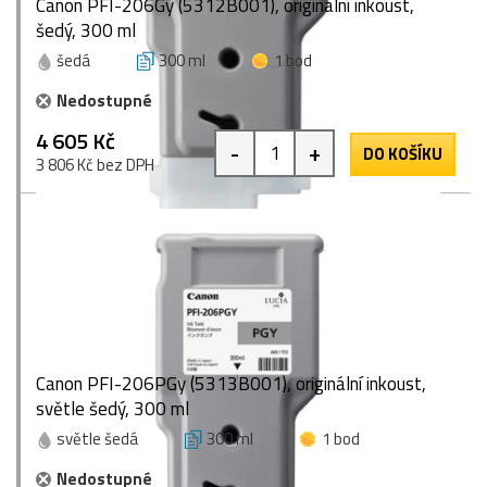
Canon PFI-206Gy (5312B001), originální inkoust,
šedý, 300 ml
šedá
300 ml
1 bod
Nedostupné
4 605 Kč
-
+
DO KOŠÍKU
3 806 Kč bez DPH
Canon PFI-206PGy (5313B001), originální inkoust,
světle šedý, 300 ml
světle šedá
300 ml
1 bod
Nedostupné