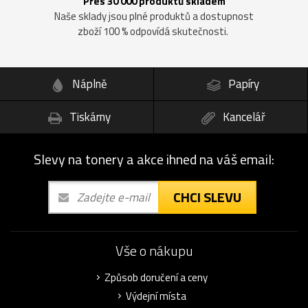
Přes 30 000 produktů skladem
Naše sklady jsou plné produktů a dostupnost
zboží 100 % odpovídá skutečnosti.
Náplně
Papíry
Tiskárny
Kancelář
Slevy na tonery a akce ihned na váš email:
CHCI SLEVU
Vše o nákupu
Způsob doručení a ceny
Výdejní místa