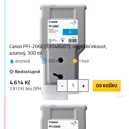
Canon PFI-206C (5304B001), originální inkoust,
azurový, 300 ml
azurová
300 ml
1 bod
Nedostupné
4 614 Kč
-
+
DO KOŠÍKU
3 813 Kč bez DPH