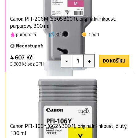
Canon PFI-206M (5305B001), originální inkoust,
purpurový, 300 ml
purpurová
300 ml
1 bod
Nedostupné
4 607 Kč
-
+
DO KOŠÍKU
3 808 Kč bez DPH
Canon PFI-106Y (6624B001), originální inkoust, žlutý,
130 ml