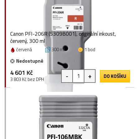
Canon PFI-206R (5309B001), originální inkoust,
červený, 300 ml
červená
300 ml
1 bod
Nedostupné
4 601 Kč
-
+
DO KOŠÍKU
3 803 Kč bez DPH