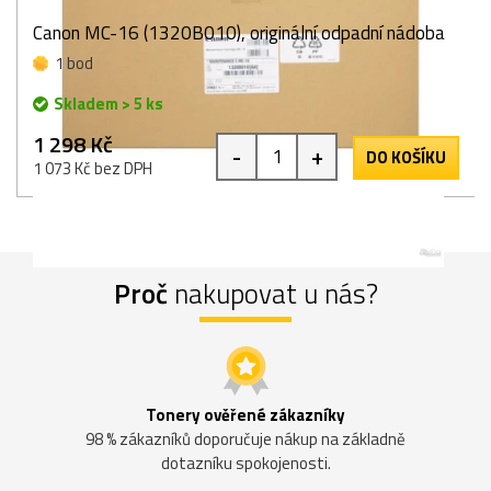
Canon MC-16 (1320B010), originální odpadní nádoba
1 bod
Skladem > 5 ks
1 298 Kč
-
+
DO KOŠÍKU
1 073 Kč bez DPH
Proč
nakupovat u nás?
Tonery ověřené zákazníky
98 % zákazníků doporučuje nákup na základně
dotazníku spokojenosti.