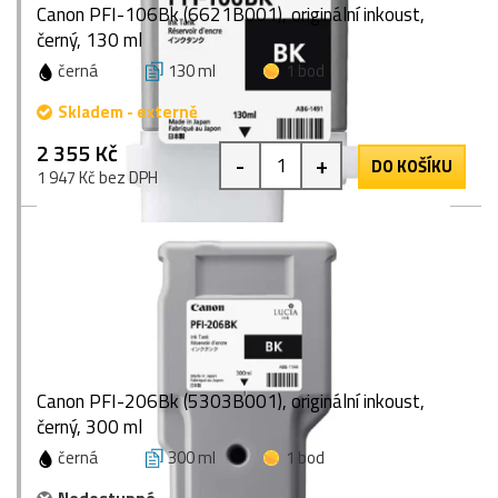
Canon PFI-106Bk (6621B001), originální inkoust,
černý, 130 ml
černá
130 ml
1 bod
Skladem - externě
2 355 Kč
-
+
DO KOŠÍKU
1 947 Kč bez DPH
Canon PFI-206Bk (5303B001), originální inkoust,
černý, 300 ml
černá
300 ml
1 bod