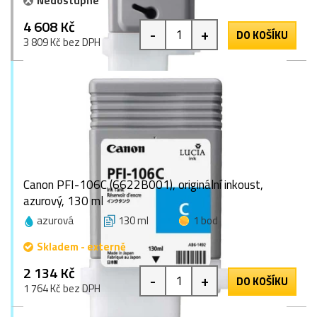
Nedostupné
4 608 Kč
-
+
DO KOŠÍKU
3 809 Kč bez DPH
Canon PFI-106C (6622B001), originální inkoust,
azurový, 130 ml
azurová
130 ml
1 bod
Skladem - externě
2 134 Kč
-
+
DO KOŠÍKU
1 764 Kč bez DPH