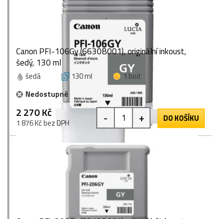
Canon PFI-106Gy (6630B001), originální inkoust,
šedý, 130 ml
šedá
130 ml
1 bod
Nedostupné
2 270 Kč
-
+
DO KOŠÍKU
1 876 Kč bez DPH