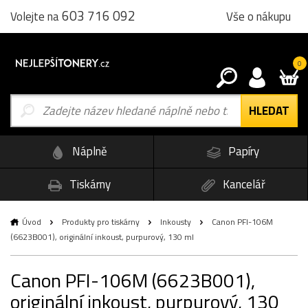
603 716 092
Vše o nákupu
Volejte na
0
Náplně
Papíry
Tiskárny
Kancelář
Úvod
Produkty pro tiskárny
Inkousty
Canon PFI-106M
(6623B001), originální inkoust, purpurový, 130 ml
Canon PFI-106M (6623B001),
originální inkoust, purpurový, 130