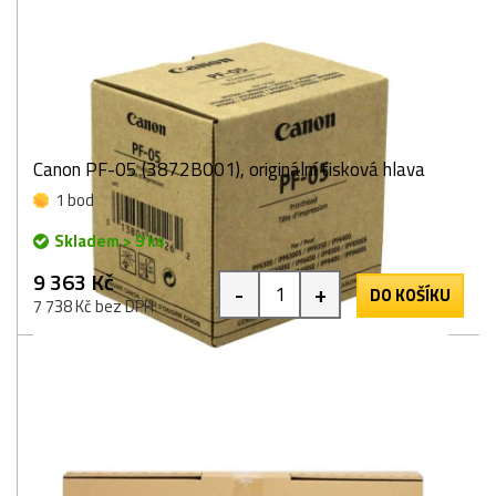
Canon PF-05 (3872B001), originální tisková hlava
1 bod
Skladem > 9 ks
9 363 Kč
-
+
DO KOŠÍKU
7 738 Kč bez DPH