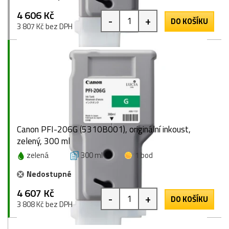
4 606 Kč
-
+
DO KOŠÍKU
3 807 Kč bez DPH
Canon PFI-206G (5310B001), originální inkoust,
zelený, 300 ml
zelená
300 ml
1 bod
Nedostupné
4 607 Kč
-
+
DO KOŠÍKU
3 808 Kč bez DPH