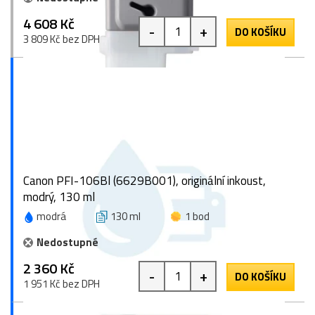
4 608 Kč
-
+
DO KOŠÍKU
3 809 Kč bez DPH
Canon PFI-106Bl (6629B001), originální inkoust,
modrý, 130 ml
modrá
130 ml
1 bod
Nedostupné
2 360 Kč
-
+
DO KOŠÍKU
1 951 Kč bez DPH