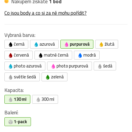
Nákupem získáte
1 bod
Co jsou body a co si za ně mohu pořídit?
Vybraná barva:
černá
azurová
purpurová
žlutá
červená
matně černá
modrá
photo azurová
photo purpurová
šedá
světle šedá
zelená
Kapacita:
130 ml
300 ml
Balení:
1-pack