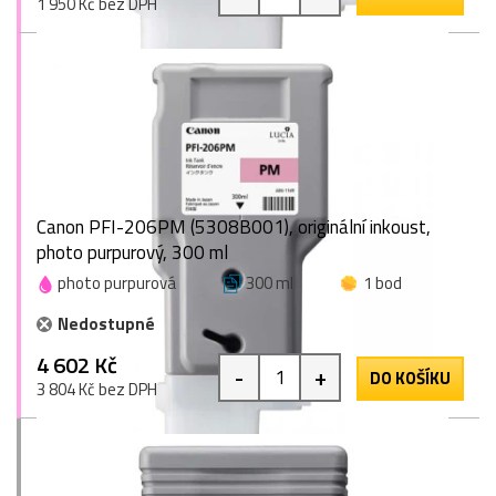
1 950 Kč bez DPH
Canon PFI-206PM (5308B001), originální inkoust,
photo purpurový, 300 ml
photo purpurová
300 ml
1 bod
Nedostupné
4 602 Kč
-
+
DO KOŠÍKU
3 804 Kč bez DPH