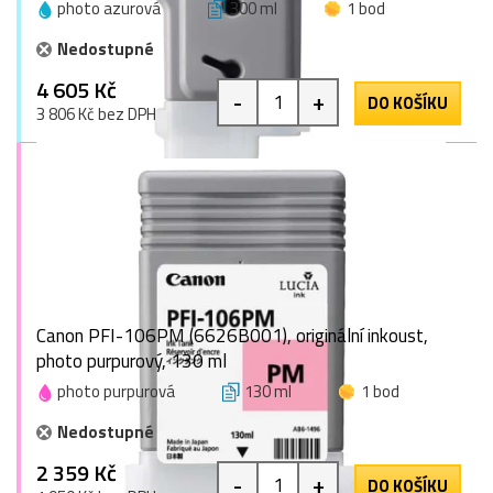
photo azurová
300 ml
1 bod
Nedostupné
4 605 Kč
-
+
DO KOŠÍKU
3 806 Kč bez DPH
Canon PFI-106PM (6626B001), originální inkoust,
photo purpurový, 130 ml
photo purpurová
130 ml
1 bod
Nedostupné
2 359 Kč
-
+
DO KOŠÍKU