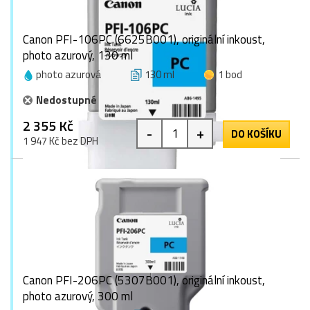
Canon PFI-106PC (6625B001), originální inkoust,
photo azurový, 130 ml
photo azurová
130 ml
1 bod
Nedostupné
2 355 Kč
-
+
DO KOŠÍKU
1 947 Kč bez DPH
Canon PFI-206PC (5307B001), originální inkoust,
photo azurový, 300 ml