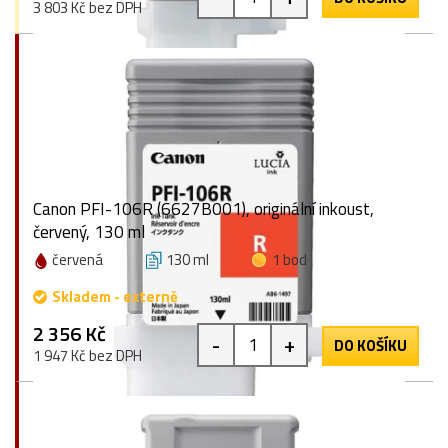
3 803 Kč bez DPH
Canon PFI-106R (6627B001), originální inkoust,
červený, 130 ml
červená
130 ml
1 bod
Skladem - externě
2 356 Kč
-
+
DO KOŠÍKU
1 947 Kč bez DPH