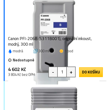
Canon PFI-206B (5311B001), originální inkoust,
modrý, 300 ml
modrá
300 ml
1 bod
Nedostupné
4 602 Kč
-
+
DO KOŠÍKU
3 804 Kč bez DPH