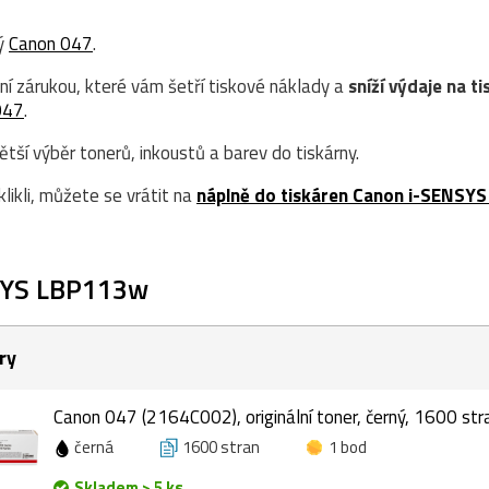
ný
Canon 047
.
ní zárukou, které vám šetří tiskové náklady a
sníží výdaje na ti
047
.
ší výběr tonerů, inkoustů a barev do tiskárny.
likli, můžete se vrátit na
náplně do tiskáren Canon i-SENSYS
SYS LBP113w
ry
Canon 047 (2164C002), originální toner, černý, 1600 str
černá
1600 stran
1 bod
Skladem > 5 ks