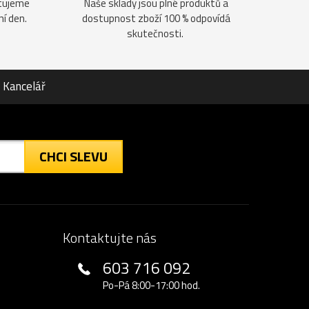
ntujeme
Naše sklady jsou plné produktů a
ní den.
dostupnost zboží 100 % odpovídá
skutečnosti.
Kancelář
CHCI SLEVU
Kontaktujte nás
603 716 092
Po-Pá 8:00-17:00 hod.