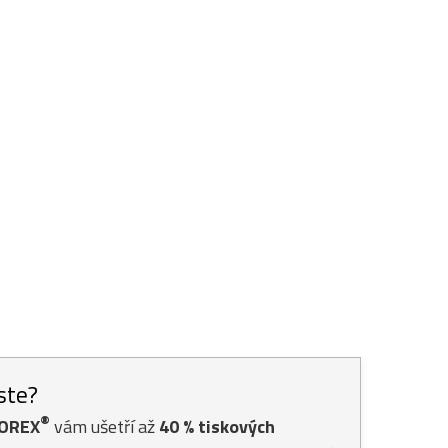
jste?
®
TOREX
vám ušetří až
40
% tiskových