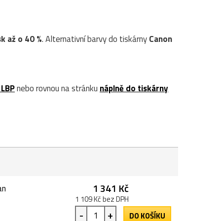
sk až o 40 %
. Alternativní barvy do tiskárny
Canon
 LBP
nebo rovnou na stránku
náplně do tiskárny
1 341 Kč
an
1 109 Kč bez DPH
-
+
DO KOŠÍKU