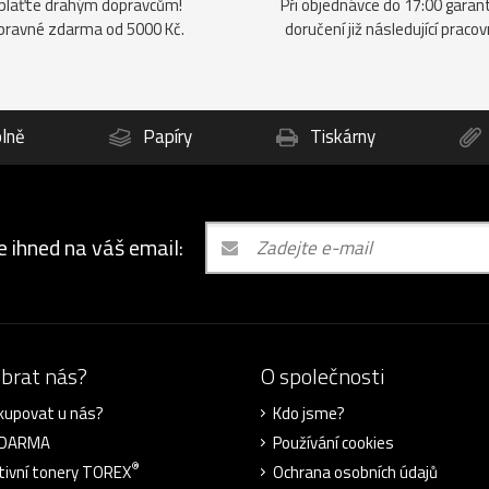
plaťte drahým dopravcům!
Při objednávce do 17:00 gara
pravné zdarma od 5000 Kč.
doručení již následující pracov
lně
Papíry
Tiskárny
e ihned na váš email:
ybrat nás?
O společnosti
kupovat u nás?
Kdo jsme?
ZDARMA
Používání cookies
®
tivní tonery TOREX
Ochrana osobních údajů