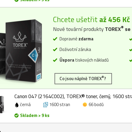
Chcete ušetřit
až 456 Kč
®
Nové tovární produkty
TOREX
se 
Dopravné
zdarma
Doživotní záruka
Úspora
tiskových nákladů
®
Co jsou náplně TOREX
?
Canon 047 (2164C002), TOREX® toner, černý, 1600 str
černá
1600 stran
66 bodů
Skladem > 9 ks
e