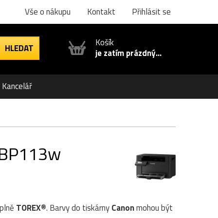
Vše o nákupu
Kontakt
Přihlásit se
Košík
je zatím prázdný...
Kancelář
 LBP113w
áplně
TOREX®
. Barvy do tiskárny
Canon
mohou být