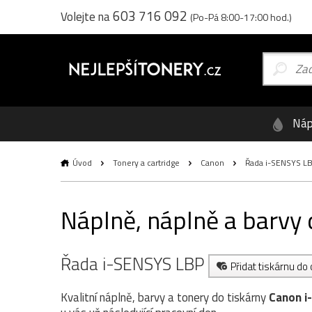
603 716 092
Volejte na
(Po-Pá 8:00-17:00 hod.)
Náp
Úvod
Tonery a cartridge
Canon
Řada i-SENSYS L
Náplně, náplně a barvy
Řada i-SENSYS LBP
Přidat tiskárnu do
Kvalitní náplně, barvy a tonery do tiskárny
Canon 