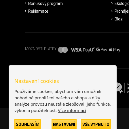
Bonusový program
Ekologi
Reklamace
Pronáje
Blog
MOŽNOSTI PLATBY
Nastavení cookies
Používáme cookies, abychom vám umožnili
pohodlné prohlížení našeho e-shopu a díky
analýze provozu neustále zlepšovali jeho funkce,
výkon a použitelnost.
Více informací
SOUHLASÍM
NASTAVENÍ
VŠE VYPNUTO