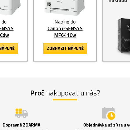
nákladů
 do
Náplně do
SENSYS
Canon i-SENSYS
3Cdw
MF641Cw
NÁPLNĚ
ZOBRAZIT
NÁPLNĚ
Proč
nakupovat u nás?
Dopravné ZDARMA
Objednávka už zítra u v