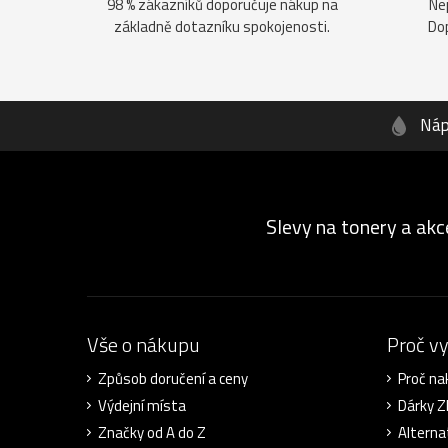
98 % zákazníků doporučuje nákup na
Ne
základně dotazníku spokojenosti.
Do
Náp
Slevy na tonery a akc
Vše o nákupu
Proč v
Způsob doručení a ceny
Proč na
Výdejní místa
Dárky 
Značky od A do Z
Alterna