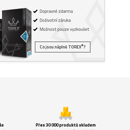
Dopravné zdarma
Doživotní záruka
Možnost pouze vyzkoušet
®
Co jsou náplně TOREX
?
ás
Přes 30 000 produktů skladem