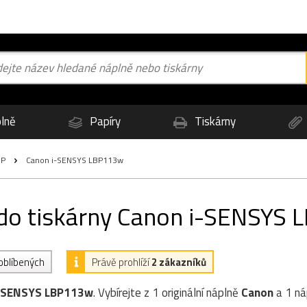
lně
Papíry
Tiskárny
BP
Canon i-SENSYS LBP113w
 do tiskárny Canon i-SENSYS
 oblíbených
Právě prohlíží
2 zákazníků
i-SENSYS LBP113w
. Vybírejte z 1 originální náplně
Canon
a 1 n