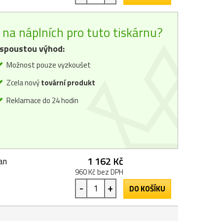
na náplních pro tuto tiskárnu?
spoustou výhod:
Možnost pouze vyzkoušet
Zcela nový
tovární produkt
Reklamace do 24 hodin
1 162 Kč
an
960 Kč bez DPH
-
+
DO KOŠÍKU