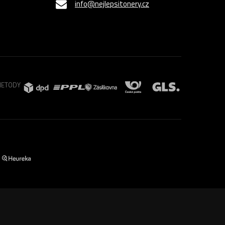
info@nejlepsitonery.cz
METODY