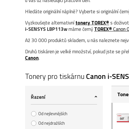
u vás už následující pracovní den.
Hledáte originální náplně? Vyberte si originální čer
Vyzkoušejte alternativní
tonery TOREX®
s doživot
i-SENSYS LBP113w
máme černý
TOREX®
Canon 
Až 30 000 produktů skladem, u nás naleznete největ
Druhů tiskáren je velké množství, pokud jste se přek
Canon
.
Tonery pro tiskárnu
Canon i-SEN
Tone
Řazení
Od nejlevnějších
Od nejdražších