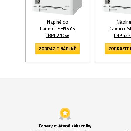
Náplně do
Náplně
Canon i-SENSYS
Canon i-
LBP621Cw
LBP62
ZOBRAZIT
NÁPLNĚ
ZOBRAZIT
Tonery ověřené zákazníky