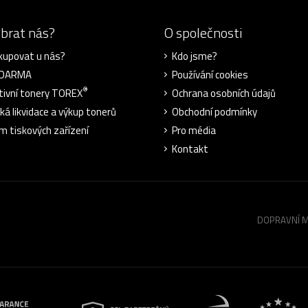
ybrat nás?
O společnosti
kupovat u nás?
Kdo jsme?
ZDARMA
Používání cookies
®
tivní tonery TOREX
Ochrana osobních údajů
cká likvidace a výkup tonerů
Obchodní podmínky
m tiskových zařízení
Pro média
Kontakt
DOPRAVNÍ 