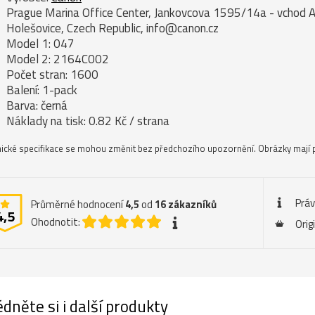
Prague Marina Office Center, Jankovcova 1595/14a - vchod A
Holešovice, Czech Republic, info@canon.cz
Model 1: 047
Model 2: 2164C002
Počet stran: 1600
Balení: 1-pack
Barva: černá
Náklady na tisk: 0.82 Kč / strana
ické specifikace se mohou změnit bez předchozího upozornění. Obrázky mají p
Práv
Průměrné hodnocení
4,5
od
16
zákazníků
4,5
Ohodnotit:
Orig
dněte si i další produkty