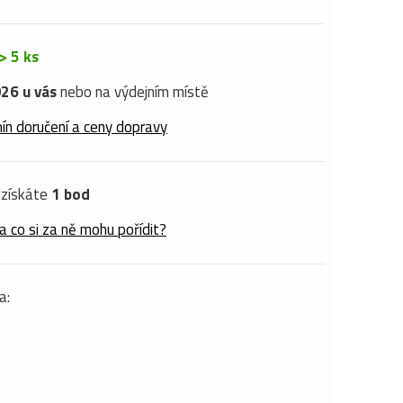
> 5 ks
26 u vás
nebo na výdejním místě
ín doručení a ceny dopravy
získáte
1 bod
a co si za ně mohu pořídit?
a: