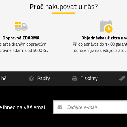
Proč
nakupovat u nás?
Dopravné ZDARMA
Objednávka už zítra u v
plaťte drahým dopravcům!
Při objednávce do 17:00 gara
pravné zdarma od 5000 Kč.
doručení již následující pracov
lně
Papíry
Tiskárny
e ihned na váš email: