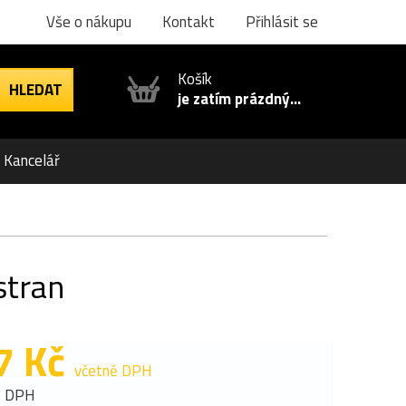
Vše o nákupu
Kontakt
Přihlásit se
Košík
je zatím prázdný...
Kancelář
stran
7 Kč
včetně DPH
z DPH