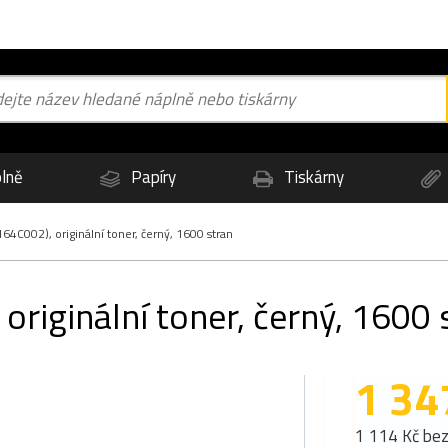
lně
Papíry
Tiskárny
4C002), originální toner, černý, 1600 stran
riginální toner, černý, 1600 
1 34
1 114 Kč be