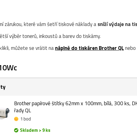
ní zárukou, které vám šetří tiskové náklady a
sníží výdaje na ti
ší výběr tonerů, inkoustů a barev do tiskárny.
likli, můžete se vrátit na
náplně do tiskáren Brother QL
nebo 
810Wc
ety
Brother papírové štítky 62mm x 100mm, bílá, 300 ks, D
řady QL
1 bod
Skladem > 9 ks