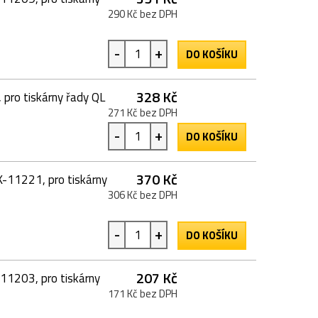
290 Kč bez DPH
-
+
DO KOŠÍKU
328 Kč
 pro tiskárny řady QL
271 Kč bez DPH
-
+
DO KOŠÍKU
370 Kč
K-11221, pro tiskárny
306 Kč bez DPH
-
+
DO KOŠÍKU
207 Kč
11203, pro tiskárny
171 Kč bez DPH