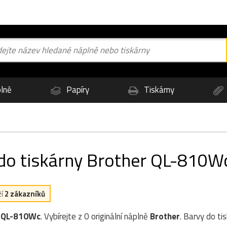
lně
Papíry
Tiskárny
 do tiskárny Brother QL-810W
ží
2 zákazníků
r QL-810Wc
. Vybírejte z 0 originální náplně
Brother
. Barvy do ti