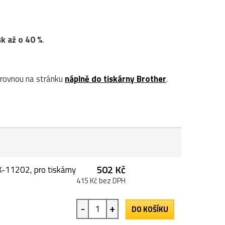
sk až o 40 %
.
rovnou na stránku
náplně do tiskárny Brother
.
502 Kč
K-11202, pro tiskárny
415 Kč bez DPH
-
+
DO KOŠÍKU