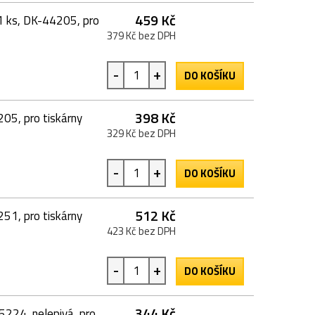
459 Kč
 1 ks, DK-44205, pro
379 Kč bez DPH
-
+
DO KOŠÍKU
398 Kč
205, pro tiskárny
329 Kč bez DPH
-
+
DO KOŠÍKU
512 Kč
251, pro tiskárny
423 Kč bez DPH
-
+
DO KOŠÍKU
344 Kč
5224, nelepivá, pro