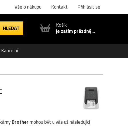
Vše o nákupu
Kontakt
Přihlásit se
Košík
je zatím prázdný...
Kancelář
c
skárny
Brother
mohou být u vás už následující