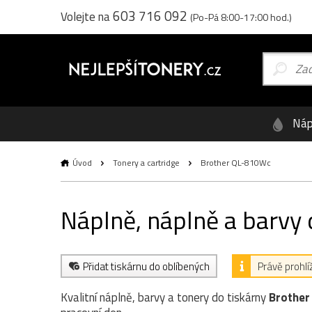
603 716 092
Volejte na
(Po-Pá 8:00-17:00 hod.)
Náp
Úvod
Tonery a cartridge
Brother QL-810Wc
Náplně, náplně a barvy
Přidat tiskárnu do oblíbených
Právě prohlí
Kvalitní náplně, barvy a tonery do tiskárny
Brothe