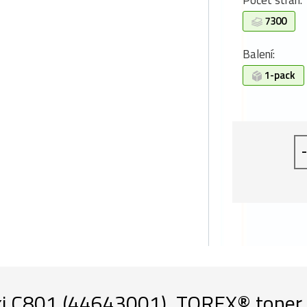
Počet stran:
7300
Balení:
1-pack
-
i C801 (44643001), TOREX® toner, 