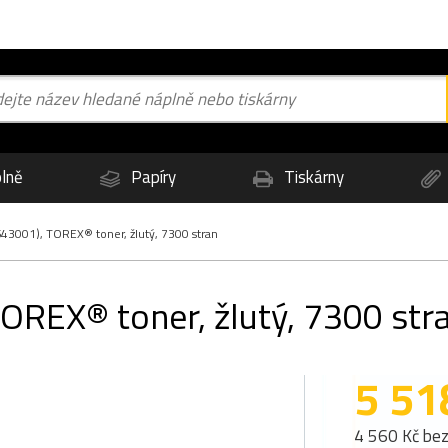
lně
Papíry
Tiskárny
43001), TOREX® toner, žlutý, 7300 stran
OREX® toner, žlutý, 7300 str
5 51
4 560 Kč be