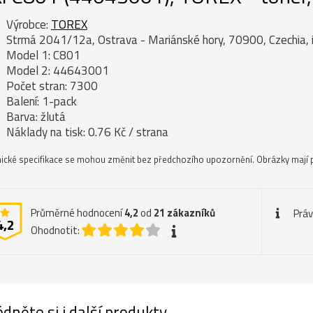
Výrobce:
TOREX
Strmá 2041/12a, Ostrava - Mariánské hory, 70900, Czechia, 
Model 1: C801
Model 2: 44643001
Počet stran: 7300
Balení: 1-pack
Barva: žlutá
Náklady na tisk: 0.76 Kč / strana
ické specifikace se mohou změnit bez předchozího upozornění. Obrázky mají p
Průměrné hodnocení
4,2
od
21
zákazníků
Práv
4,2
Ohodnotit:
dněte si i další produkty