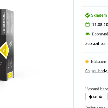
Skladem 
11.08.20
Dopravn
Zobrazit term
Nákupem 
Co jsou body 
Vybraná barv
černá