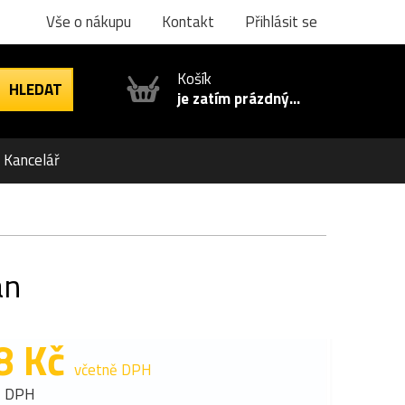
Vše o nákupu
Kontakt
Přihlásit se
Košík
je zatím prázdný...
Kancelář
an
8 Kč
včetně DPH
z DPH