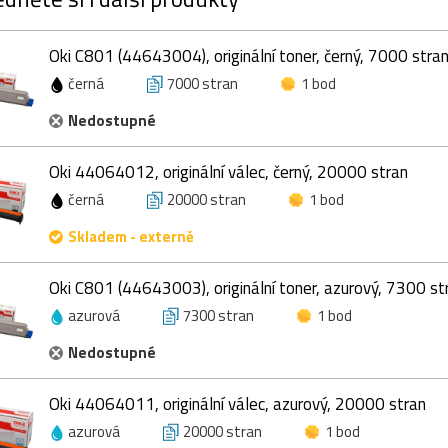
Oki C801 (44643004), originální toner, černý, 7000 stra
černá
7000 stran
1 bod
Nedostupné
Oki 44064012, originální válec, černý, 20000 stran
černá
20000 stran
1 bod
Skladem - externě
Oki C801 (44643003), originální toner, azurový, 7300 st
azurová
7300 stran
1 bod
Nedostupné
Oki 44064011, originální válec, azurový, 20000 stran
azurová
20000 stran
1 bod