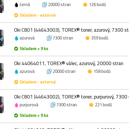
černá
20000 stran
126 bodů
Skladem - externě
Oki C801 (44643003), TOREX® toner, azurový, 7300 st
azurová
7300 stran
359 bodů
Skladem > 9 ks
Oki 44064011, TOREX® válec, azurový, 20000 stran
azurová
20000 stran
158 bodů
Skladem - externě
Oki C801 (44643002), TOREX® toner, purpurový, 7300 
purpurová
7300 stran
221 bodů
Skladem > 9 ks