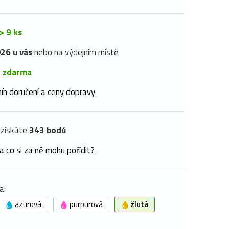
> 9 ks
26 u vás
nebo na výdejním místě
é
zdarma
ín doručení a ceny dopravy
získáte
343 bodů
a co si za ně mohu pořídit?
a:
azurová
purpurová
žlutá