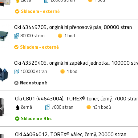
Skladem - externě
Oki 43449705, originální přenosový pás, 80000 stran
80000 stran
1 bod
Skladem - externě
Oki 43529405, originální zapékací jednotka, 100000 str
100000 stran
1 bod
Nedostupné
Oki C801 (44643004), TOREX® toner, černý, 7000 stra
černá
7000 stran
131 bodů
Skladem > 9 ks
Oki 44064012, TOREX® válec, černý, 20000 stran