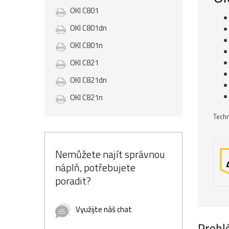
OKI C801
OKI C801dn
OKI C801n
OKI C821
OKI C821dn
OKI C821n
Techn
Nemůžete najít správnou
náplň, potřebujete
poradit?
Využijte náš chat
Prohlé