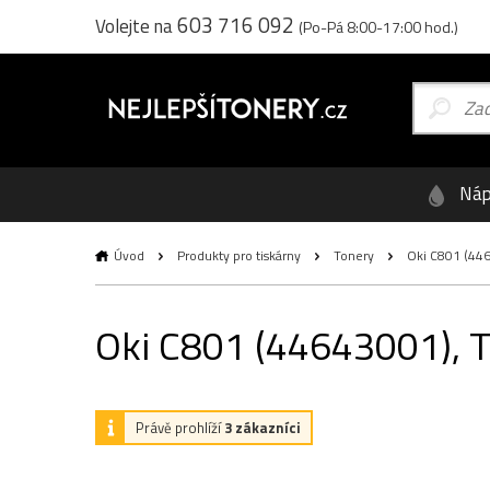
603 716 092
Volejte na
(Po-Pá 8:00-17:00 hod.)
Náp
Úvod
Produkty pro tiskárny
Tonery
Oki C801 (446
Oki C801 (44643001), T
Právě prohlíží
3 zákazníci