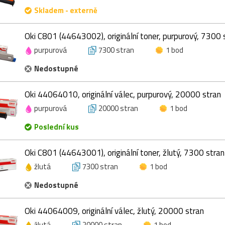
Skladem - externě
Oki C801 (44643002), originální toner, purpurový, 7300 
purpurová
7300 stran
1 bod
Nedostupné
Oki 44064010, originální válec, purpurový, 20000 stran
purpurová
20000 stran
1 bod
Poslední kus
Oki C801 (44643001), originální toner, žlutý, 7300 stran
žlutá
7300 stran
1 bod
Nedostupné
Oki 44064009, originální válec, žlutý, 20000 stran
žlutá
20000 stran
1 bod