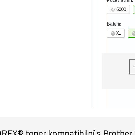
Počet stran:
6000
Balení:
XL
-
REX® toner kompatibilní s Brother