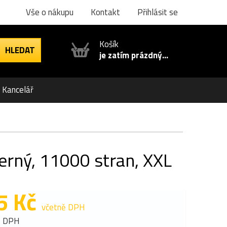
Vše o nákupu
Kontakt
Přihlásit se
Košík
je zatím prázdný...
Kancelář
rný, 11000 stran, XXL
5 Kč
včetně DPH
z DPH