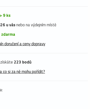
> 9 ks
26 u vás
nebo na výdejním místě
é
zdarma
ín doručení a ceny dopravy
získáte
223 bodů
a co si za ně mohu pořídit?
a: