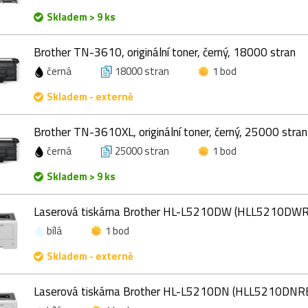
Skladem > 9 ks
Brother TN-3610, originální toner, černý, 18000 stran
černá
18000 stran
1 bod
Skladem - externě
Brother TN-3610XL, originální toner, černý, 25000 stran
černá
25000 stran
1 bod
Skladem > 9 ks
Laserová tiskárna Brother HL-L5210DW (HLL5210DW
bílá
1 bod
Skladem - externě
Laserová tiskárna Brother HL-L5210DN (HLL5210DNR