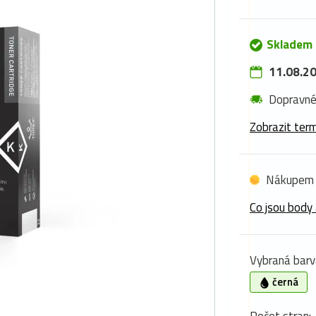
Skladem 
11.08.20
Dopravn
Zobrazit term
Nákupem 
Co jsou body 
Vybraná barv
černá