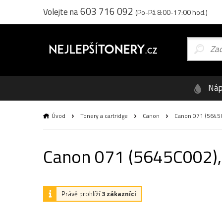
603 716 092
Volejte na
(Po-Pá 8:00-17:00 hod.)
Náp
Úvod
Tonery a cartridge
Canon
Canon 071 (5645C
Canon 071 (5645C002), 
Právě prohlíží
3 zákazníci