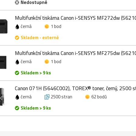
Nedostupné
Multifunkční tiskárna Canon i-SENSYS MF272dw (5621
černá
1 bod
Skladem - externě
Multifunkční tiskárna Canon i-SENSYS MF275dw (5621
černá
1 bod
Skladem > 9 ks
Canon 071H (5646C002), TOREX® toner, černý, 2500 s
černá
2500 stran
62 bodů
Skladem > 9 ks