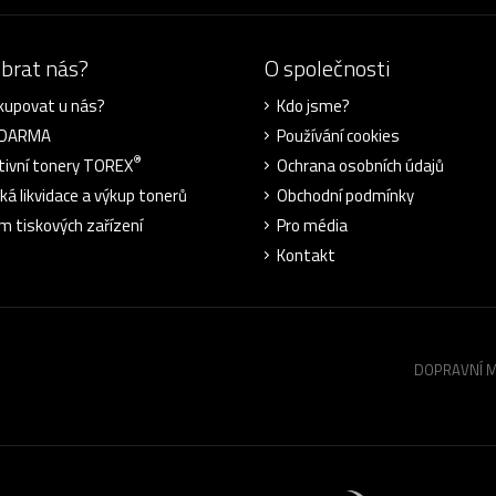
ybrat nás?
O společnosti
kupovat u nás?
Kdo jsme?
ZDARMA
Používání cookies
®
tivní tonery TOREX
Ochrana osobních údajů
cká likvidace a výkup tonerů
Obchodní podmínky
m tiskových zařízení
Pro média
Kontakt
DOPRAVNÍ 