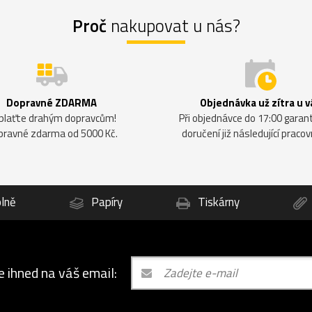
Proč
nakupovat u nás?
Dopravné ZDARMA
Objednávka už zítra u v
plaťte drahým dopravcům!
Při objednávce do 17:00 gara
pravné zdarma od 5000 Kč.
doručení již následující pracov
lně
Papíry
Tiskárny
e ihned na váš email: