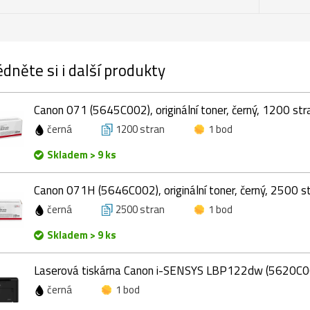
dněte si i další produkty
Canon 071 (5645C002), originální toner, černý, 1200 str
černá
1200 stran
1 bod
Skladem > 9 ks
Canon 071H (5646C002), originální toner, černý, 2500 s
černá
2500 stran
1 bod
Skladem > 9 ks
Laserová tiskárna Canon i-SENSYS LBP122dw (5620C0
černá
1 bod