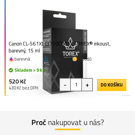
Canon CL-561XL (3730C001), TOREX® inkoust,
barevný, 15 ml
barevná
15 ml
9 bodů
Skladem > 9 ks
520 Kč
-
+
DO KOŠÍKU
430 Kč bez DPH
Proč
nakupovat u nás?