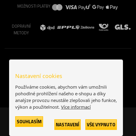
MOŽNOSTI PLATBY
DOPRAVNÍ
METODY
Nastavení cookies
Používáme cookies, abychom vám umožnili
pohodlné prohlížení našeho e-shopu a díky
analýze provozu neustále zlepšovali jeho funkce,
výkon a použitelnost.
Více informací
Česká republika
Slovensko
SOUHLASÍM
NASTAVENÍ
VŠE VYPNUTO
© 2026
Printonia s.r.o.
Všechna práva vyhrazena