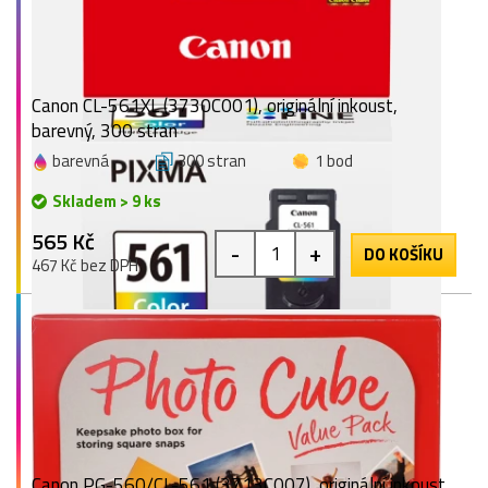
Canon CL-561XL (3730C001), originální inkoust,
barevný, 300 stran
barevná
300 stran
1 bod
Skladem > 9 ks
565 Kč
-
+
DO KOŠÍKU
467 Kč bez DPH
Canon PG-560/CL-561 (3713C007), originální inkoust,