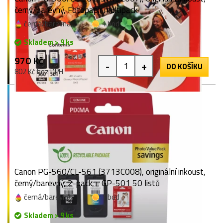
černý/barevný, Fotopapír multipack
černá/barevná
1 bod
Skladem > 9 ks
970 Kč
-
+
DO KOŠÍKU
802 Kč bez DPH
Canon PG-560/CL-561 (3713C008), originální inkoust,
černý/barevný, 2-pack + GP-501 50 listů
černá/barevná
1 bod
Skladem > 9 ks