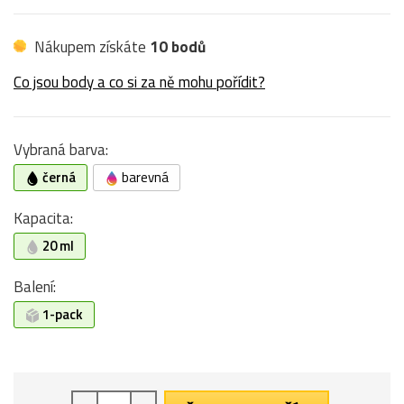
Nákupem získáte
10 bodů
Co jsou body a co si za ně mohu pořídit?
Vybraná barva:
černá
barevná
Kapacita:
20 ml
Balení:
1-pack