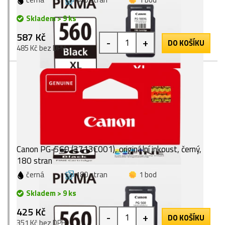
Skladem > 9 ks
587 Kč
-
+
DO KOŠÍKU
485 Kč bez DPH
Canon PG-560 (3713C001), originální inkoust, černý,
180 stran
černá
180 stran
1 bod
Skladem > 9 ks
425 Kč
-
+
DO KOŠÍKU
351 Kč bez DPH