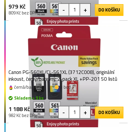
979 Kč
-
+
DO KOŠÍKU
809 Kč bez DPH
Canon PG-560XL/CL-561XL (3712C008), originální
inkoust, černý/barevný, 2-pack XL +PP-201 50 listů
černá/barevná
1 bod
Skladem > 9 ks
1 188 Kč
-
+
DO KOŠÍKU
982 Kč bez DPH