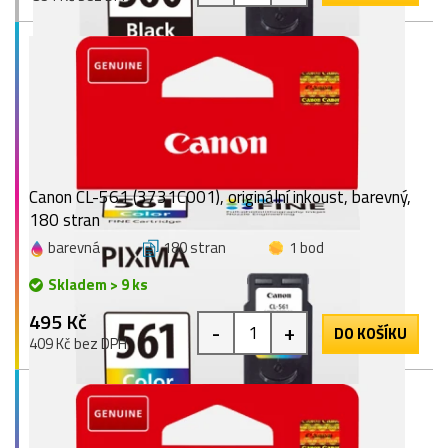
Canon CL-561 (3731C001), originální inkoust, barevný,
180 stran
barevná
180 stran
1 bod
Skladem > 9 ks
495 Kč
-
+
DO KOŠÍKU
409 Kč bez DPH