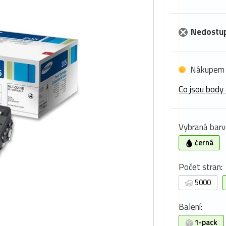
Nedostu
Nákupem 
Co jsou body 
Vybraná barv
černá
Počet stran:
5000
Balení:
1-pack