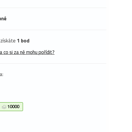
pné
získáte
1 bod
a co si za ně mohu pořídit?
a:
10000