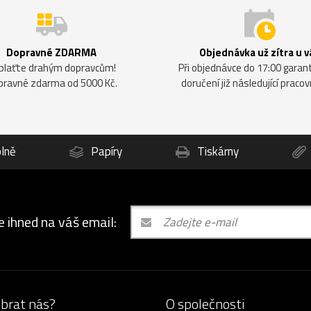
Dopravné ZDARMA
Objednávka už zítra u v
plaťte drahým dopravcům!
Při objednávce do 17:00 gara
pravné zdarma od 5000 Kč.
doručení již následující pracov
lně
Papíry
Tiskárny
e ihned na váš email:
ybrat nás?
O společnosti