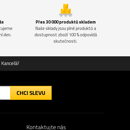
ás
Přes 30 000 produktů skladem
ntujeme
Naše sklady jsou plné produktů a
ní den.
dostupnost zboží 100 % odpovídá
skutečnosti.
Kancelář
CHCI SLEVU
Kontaktujte nás