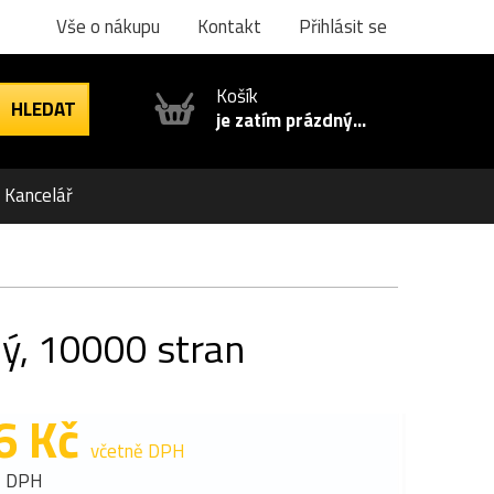
Vše o nákupu
Kontakt
Přihlásit se
Košík
je zatím prázdný...
Kancelář
ý, 10000 stran
6 Kč
včetně DPH
z DPH