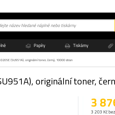
lně
Papíry
Tiskárny
205E (SU951A), originální toner, černý, 10000 stran
51A), originální toner, čern
3 87
3 203 Kč be