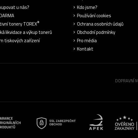
kupovat u nás?
Kdo jsme?
ZDARMA
Používání cookies
®
tivní tonery TOREX
Ochrana osobních údajů
cká likvidace a výkup tonerů
Obchodní podmínky
m tiskových zařízení
Pro média
Kontakt
DOPRAVNÍ 