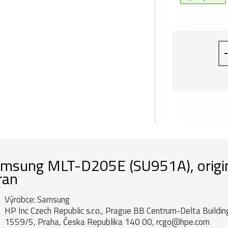
-
msung MLT-D205E (SU951A), originá
ran
Výrobce: Samsung
HP Inc Czech Republic s.r.o., Prague BB Centrum-Delta Buildi
1559/5, Praha, Česka Republika 140 00, rcgo@hpe.com