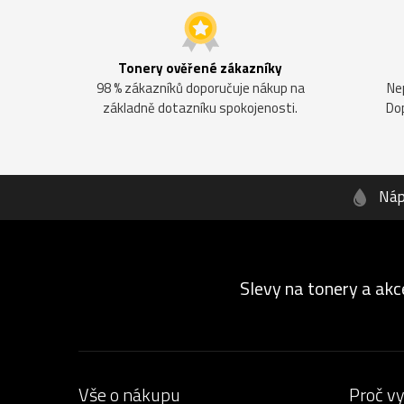
Tonery ověřené zákazníky
98 % zákazníků doporučuje nákup na
Ne
základně dotazníku spokojenosti.
Do
Náp
Slevy na tonery a akc
Vše o nákupu
Proč v