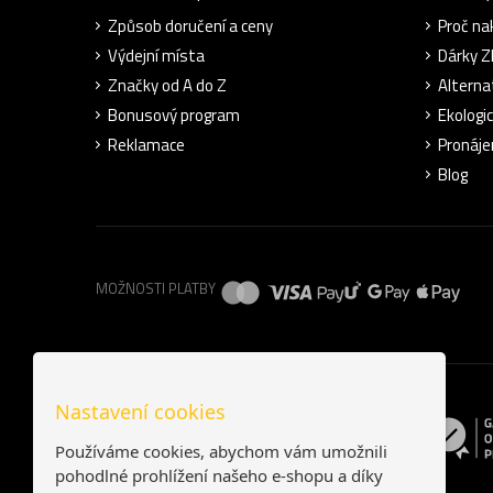
Způsob doručení a ceny
Proč na
Výdejní místa
Dárky 
Značky od A do Z
Alterna
Bonusový program
Ekologi
Reklamace
Pronáje
Blog
MOŽNOSTI PLATBY
Nastavení cookies
Používáme cookies, abychom vám umožnili
pohodlné prohlížení našeho e-shopu a díky