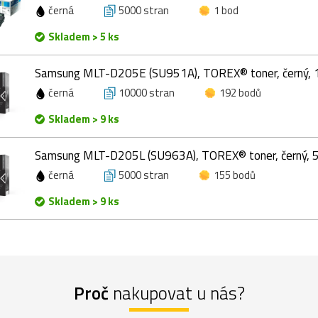
černá
5000 stran
1 bod
Skladem > 5 ks
Samsung MLT-D205E (SU951A), TOREX® toner, černý, 
černá
10000 stran
192 bodů
Skladem > 9 ks
Samsung MLT-D205L (SU963A), TOREX® toner, černý, 
černá
5000 stran
155 bodů
Skladem > 9 ks
Proč
nakupovat u nás?