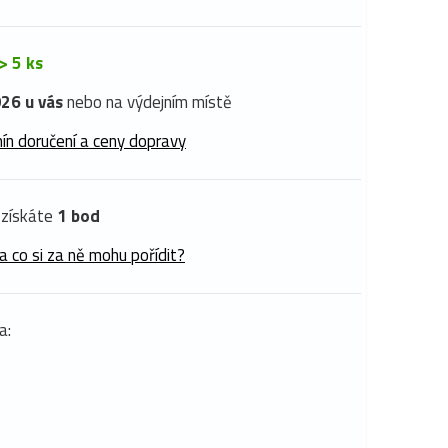
> 5 ks
26 u vás
nebo na výdejním místě
ín doručení a ceny dopravy
získáte
1 bod
a co si za ně mohu pořídit?
a: