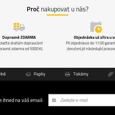
Proč
nakupovat u nás?
Dopravné ZDARMA
Objednávka už zítra u v
plaťte drahým dopravcům!
Při objednávce do 17:00 gara
pravné zdarma od 5000 Kč.
doručení již následující pracov
lně
Papíry
Tiskárny
e ihned na váš email: