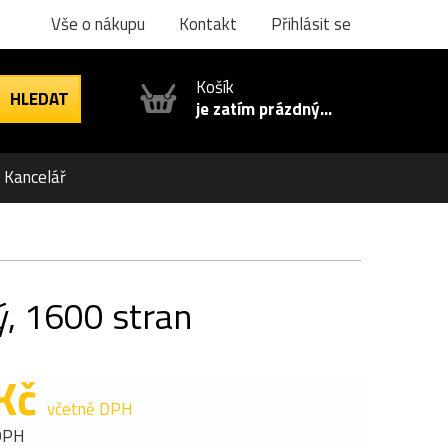
Vše o nákupu
Kontakt
Přihlásit se
Košík
je zatím prázdný...
Kancelář
ý, 1600 stran
Kč
včetně DPH
DPH