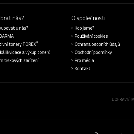
ybrat nás?
O společnosti
kupovat u nás?
Kdo jsme?
ZDARMA
Používání cookies
®
tivní tonery TOREX
Ochrana osobních údajů
cká likvidace a výkup tonerů
Obchodní podmínky
m tiskových zařízení
Pro média
Kontakt
DOPRAVNÍ 