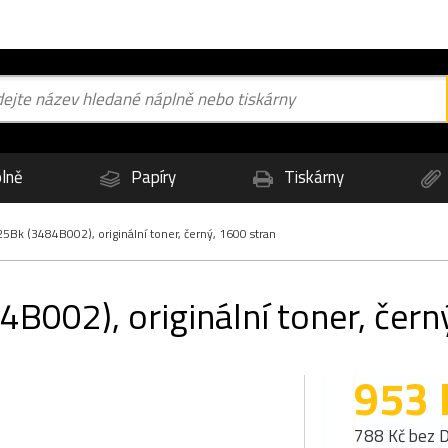
lně
Papíry
Tiskárny
k (3484B002), originální toner, černý, 1600 stran
002), originální toner, čern
953 
788 Kč bez 