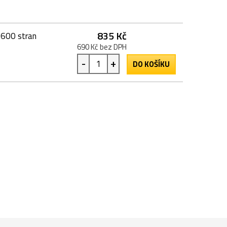
835 Kč
1600 stran
690 Kč bez DPH
-
+
DO KOŠÍKU