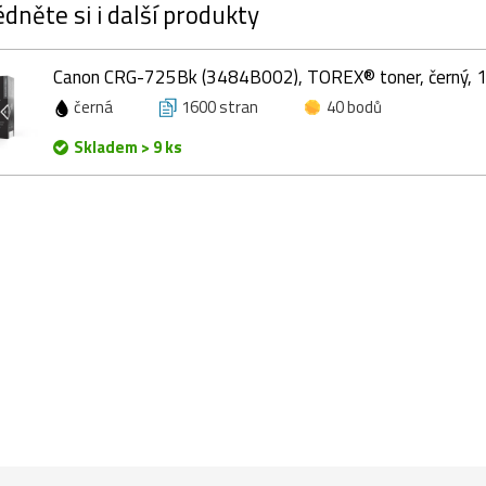
dněte si i další produkty
Canon CRG-725Bk (3484B002), TOREX® toner, černý, 
černá
1600 stran
40 bodů
Skladem > 9 ks