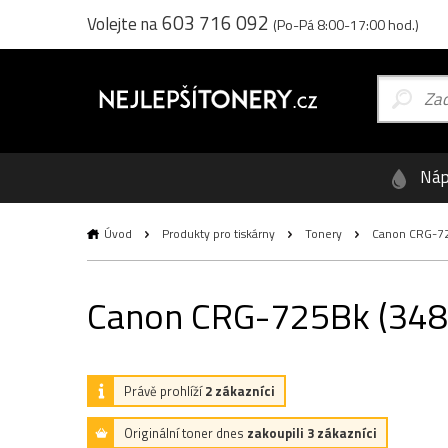
603 716 092
Volejte na
(Po-Pá 8:00-17:00 hod.)
Náp
Úvod
Produkty pro tiskárny
Tonery
Canon CRG-725B
Canon CRG-725Bk (3484B
Právě prohlíží
2 zákazníci
Originální toner dnes
zakoupili 3 zákazníci